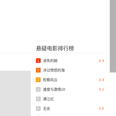
悬疑电影排行榜
1
消失的她
6.4
2
涉过愤怒的海
3
检察风云
4.4
4
速度与激情10
6.1
5
满江红
6
无名
6.6