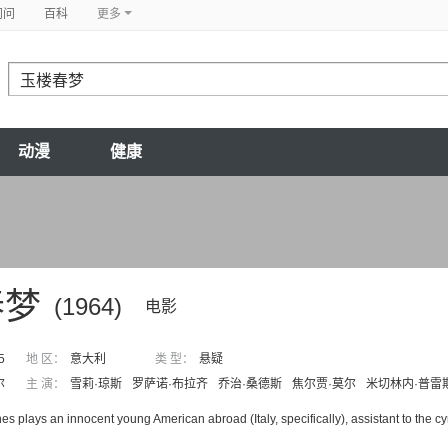
问问
百科
更多
动漫
健康
春梦
(1964)
电影
5
地 区：
意大利
类 型：
悬疑
尔
主 演：
雪莉·琼斯
罗萨诺·布拉齐
乔治·桑德斯
焦尔贾·莫尔
米切林内·普雷
es plays an innocent young American abroad (Italy, specifically), assistant to the cyni