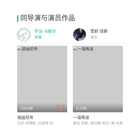
同导演与演员作品
乔治·马歇尔
雪莉·琼斯
导演
演员
7.7
106分钟
21分钟
胡迪尼传
一误再误
托尼·柯蒂斯 / 珍妮特·利
斯坦·劳莱 / 奥列佛·哈台 / 梅·布希