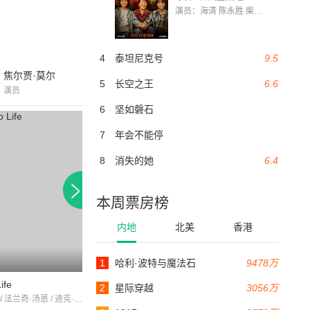
演员：海清 陈永胜 柴烨 王玥婷 万国鹏 美朵达瓦 赵瑞婷 罗解艳 郭莉娜 潘家艳
4
泰坦尼克号
9.5
焦尔贾·莫尔
5
长空之王
6.6
演员
6
坚如磐石
7
年会不能停
8
消失的她
6.4
本周票房榜
内地
北美
香港
1
哈利·波特与魔法石
9478万
98分钟
91分钟
ife
爸爸万岁
巧夺金龟婿
2
星际穿越
3056万
玛丽·马丁 / 法兰奇·汤恩 / 迪克·鲍威尔
杰基·格利森 / 格莱妮丝·约翰斯 / 查尔斯·拉格尔斯