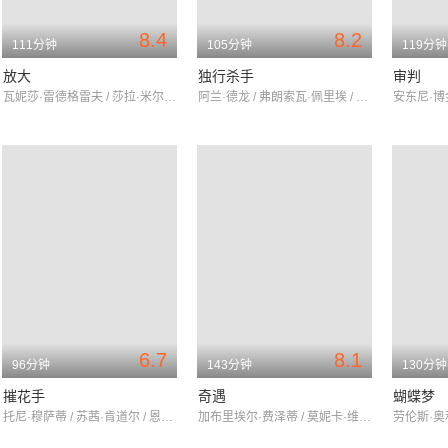
8.4
8.2
111分钟
105分钟
119分钟
放大
独行杀手
审判
瓦妮莎·雷德格雷夫 / 莎拉·米尔斯 / 戴维·海明斯
阿兰·德龙 / 弗朗索瓦·佩里埃 / 娜塔莉·德龙
6.7
8.1
96分钟
143分钟
130分钟
摧花手
奇遇
蝴蝶梦
托尼·穆萨蒂 / 苏茜·肯道尔 / 恩里科·玛丽亚·萨莱诺
加布里埃尔·费泽蒂 / 莫妮卡·维蒂 / 蕾雅·马萨利