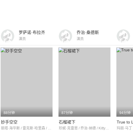
罗萨诺·布拉齐
乔治·桑德斯
演员
演员
88分钟
87分钟
94分钟
妙手空空
石榴裙下
True to L
丽塔·海华斯 / 雷克斯·哈里森 / Lou Weber
珍妮·克雷恩 / 乔治·纳德 / KittyKallen