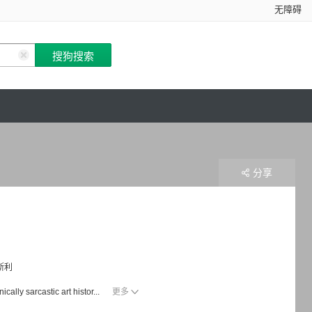
无障碍
分享
斯利
cally sarcastic art histor...
更多