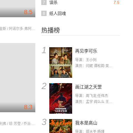
7
误杀
7.5
8.5
8
纸人回魂
安东尼·博金斯 / 阿诺尔多·弗阿 / 杰斯·哈恩
热播榜
1
再见李可乐
导演：王小列
演员：闫妮 谭松韵 吴京 蒋龙 赵小棠 冯雷 李虎城 平安 小七 小可乐
2
画江湖之天罡
导演：周飞龙;任伟杰
演员：孟宇 阎么么 王凯 郭政建 阎萌萌 杨默 高枫 齐斯伽 刘芊含 马程
8.3
3
我本是高山
劳伦斯·奥利弗 / 琼·芳登 / 乔治·桑德斯
导演：郑大圣;杨瑾