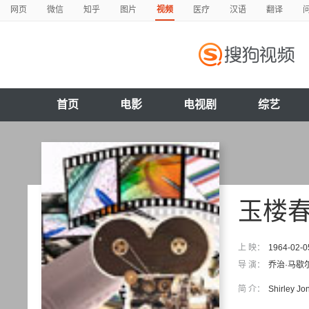
网页
微信
知乎
图片
视频
医疗
汉语
翻译
首页
电影
电视剧
综艺
玉楼
上 映：
1964-02-0
导 演：
乔治·马歇
简 介：
Shirley Jon