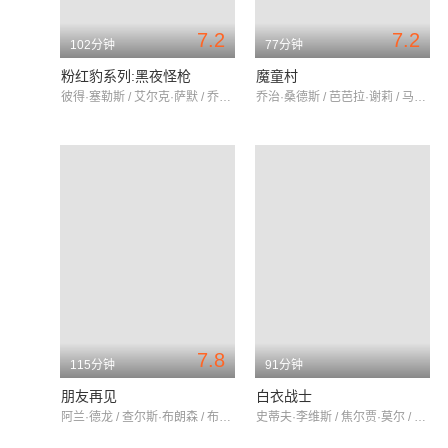
7.2
7.2
102分钟
77分钟
粉红豹系列:黑夜怪枪
魔童村
彼得·塞勒斯 / 艾尔克·萨默 / 乔治·桑德斯
乔治·桑德斯 / 芭芭拉·谢莉 / 马丁·史蒂芬斯
7.8
115分钟
91分钟
朋友再见
白衣战士
阿兰·德龙 / 查尔斯·布朗森 / 布丽吉特·佛西
史蒂夫·李维斯 / 焦尔贾·莫尔 / 希拉·加贝尔