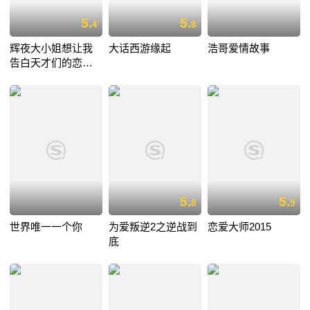
5.
5.
4
8
辉夜大小姐想让我
大话西游缘起
浩哥爱情故事
告白天才们的恋爱
头脑战
5.
5.
8
9
世界唯一一个你
为爱叛逆2之逆战到
恋爱大师2015
底