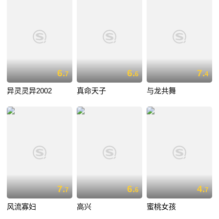
6.
6.
7.
7
6
4
异灵灵异2002
真命天子
与龙共舞
7.
6.
4.
7
6
7
风流寡妇
高兴
蜜桃女孩