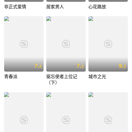
非正式爱情
居家男人
心花路放
7.
7.
9.
4
3
3
青春派
驱忘使者上位记
城市之光
（下）