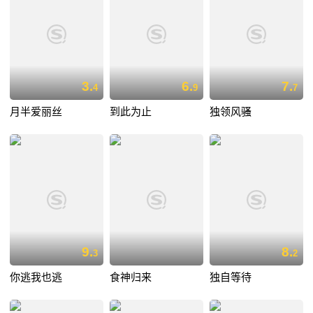
3.
6.
7.
4
9
7
月半爱丽丝
到此为止
独领风骚
9.
8.
3
2
你逃我也逃
食神归来
独自等待