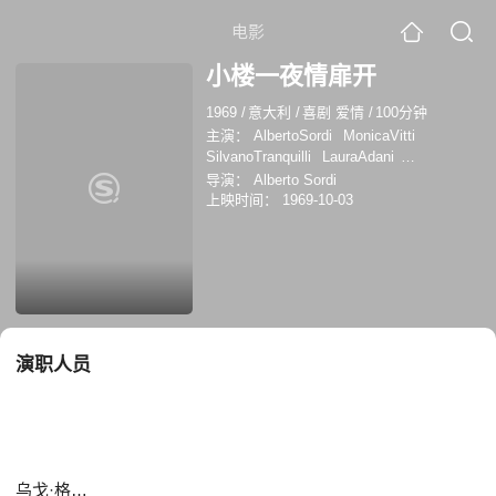
电影
小楼一夜情扉开
1969
/
意大利
/
喜剧 爱情
/
100分钟
主演：
AlbertoSordi
MonicaVitti
SilvanoTranquilli
LauraAdani
UgoGregoretti
MariolinaCannuli
导演：
Alberto Sordi
MaurizioDavini
莫妮卡·维蒂
乌戈·格雷戈
上映时间：
1969-10-03
雷蒂
卡尔-奥托·阿伯提
Laura Adani
Néstor Garay
阿尔贝托·索尔迪
加埃塔诺·
恩布罗
演职人员
乌戈·格雷戈雷蒂