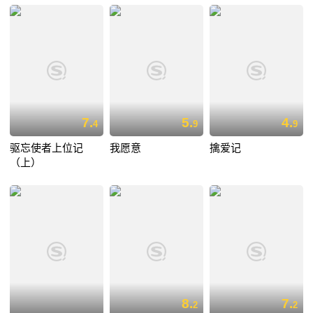
7.
5.
4.
4
9
9
驱忘使者上位记
我愿意
擒爱记
（上）
8.
7.
2
2