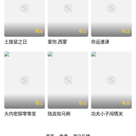
8.
8.
6.
6
3
2
土拨鼠之日
爱你,西蒙
命运速递
8.
5.
6.
1
6
6
大内密探零零发
陆垚知马俐
功夫小子闯情关