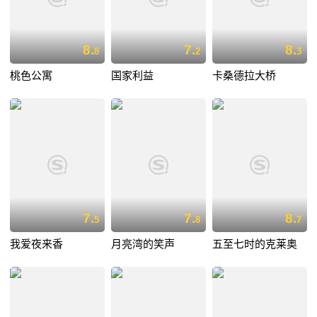
8.
7.
8.
8
2
3
桃色公寓
国家利益
卡桑德拉大桥
7.
7.
8.
5
8
7
我爱夜来香
月亮湾的笑声
五至七时的克莱奥