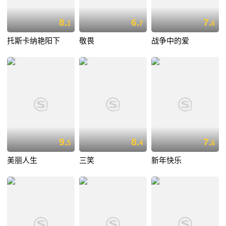
8.
6.
7.
1
7
6
托斯卡纳艳阳下
敬畏
战争中的爱
9.
8.
7.
5
4
6
美丽人生
三笑
新年快乐