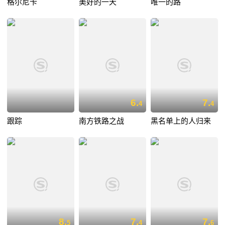
格尔尼卡
美好的一天
唯一的路
6.
7.
4
4
跟踪
南方铁路之战
黑名单上的人归来
8.
7.
7.
5
4
6