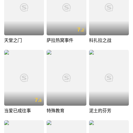
7.
2
天堂之门
萨拉热窝事件
科扎拉之战
7.
6
当爱已成往事
特殊教育
泥土的芬芳