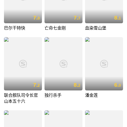
7.
7.
8.
0
7
1
巴尔干特快
亡命七金刚
血染雪山堡
7.
8.
6.
2
2
0
联合舰队司令长官
独行杀手
潘金莲
山本五十六