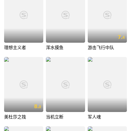
7.
4
理想主义者
浑水摸鱼
游击飞行中队
8.
0
美杜莎之筏
当机立断
军人魂