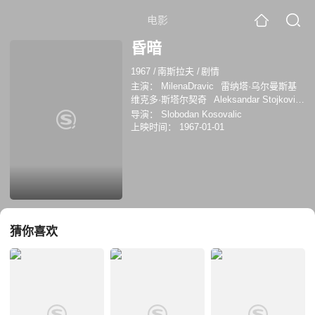
电影
昏暗
1967
/
南斯拉夫
/
剧情
主演：
MilenaDravic
雷纳塔·乌尔曼斯基
维克多·斯塔尔契奇
Aleksandar Stojkovic
普雷德拉格·塔索瓦茨
杜尚·塔迪奇
鲁日
导演：
Slobodan Kosovalic
察·索基奇
Desa Dugalic
帕夫莱·武伊西
上映时间：
1967-01-01
奇
亚内兹·弗尔霍韦茨
Dragan Zaric
猜你喜欢