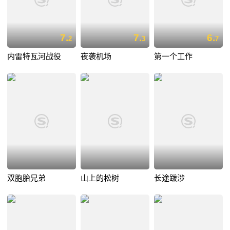
7.
7.
6.
2
3
7
内雷特瓦河战役
夜袭机场
第一个工作
双胞胎兄弟
山上的松树
长途跋涉