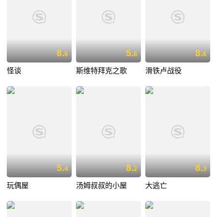
8.
5.
8.
6
6
6
怪谈
斯维特拜克之歌
滑铁卢战役
5.
8.
8.
4
2
3
玩偶屋
汤姆叔叔的小屋
大逃亡