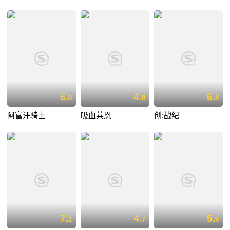
6.
4.
6.
0
8
8
阿富汗骑士
吸血莱恩
创:战纪
7.
4.
5.
2
7
9