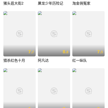
猪头逛大街2
屠龙少年历险记
淘金俏冤家
7.
8.
7.
7
8
5
猎杀红色十月
阿凡达
红一纵队