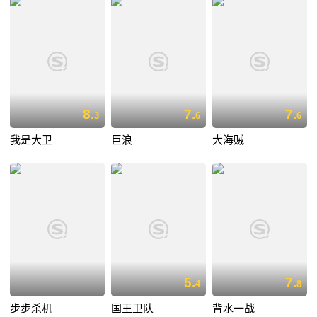
8.
7.
7.
3
6
6
我是大卫
巨浪
大海贼
5.
7.
4
8
步步杀机
国王卫队
背水一战