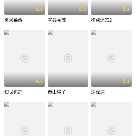
8.
6.
6.
6
3
1
灵犬莱西
翠谷香魂
移动迷宫2
4.
6.
6
1
幻世追踪
泰山得子
深深深