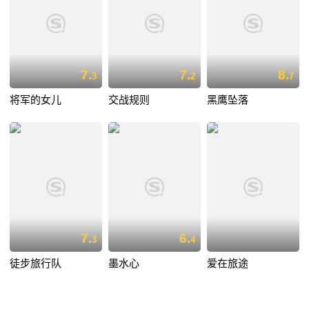
7.
7.
8.
3
2
7
将军的女儿
交战规则
黑鹰坠落
7.
6.
3
4
徒步旅行队
墨水心
爱在旅途