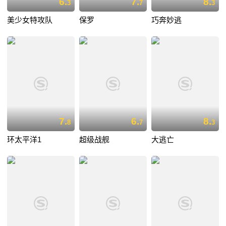
6.
7.
8.
3
7
3
美少女特攻队
保罗
巧奔妙逃
7.
6.
8.
8
7
3
环太平洋1
超级战舰
大逃亡