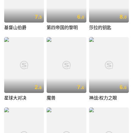
7.
6.
8.
5
0
0
基督山伯爵
第四帝国的黎明
莎拉的钥匙
2.
7.
6.
6
6
6
星球大对决
魔兽
神战:权力之眼