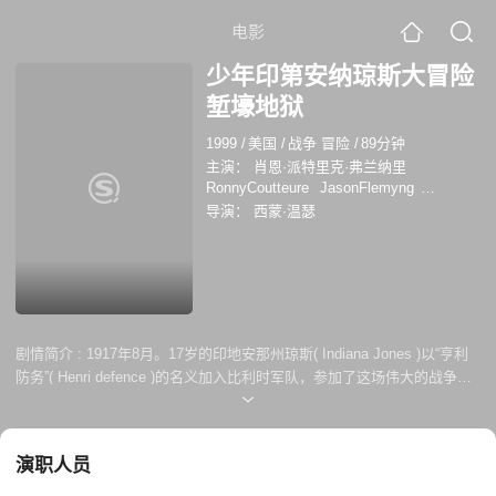
电影
少年印第安纳琼斯大冒险
堑壕地狱
1999
/
美国
/
战争 冒险
/
89分钟
主演：
肖恩·派特里克·弗兰纳里
RonnyCoutteure
JasonFlemyng
RichardRidings
导演：
西蒙·温瑟
剧情简介 :
1917年8月。17岁的印地安那州琼斯( Indiana Jones )以“亨利
防务”( Henri defence )的名义加入比利时军队，参加了这场伟大的战争。
在佛兰德斯的战斗中，他所有的指挥官都被消灭了，剩下的第9步兵团由
“防御”下士负责。他们被派往法国第14连，参加Som战役...
演职人员