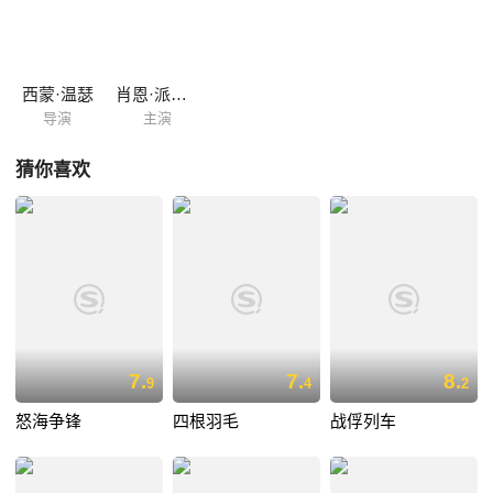
西蒙·温瑟
肖恩·派特里克·弗兰纳里
导演
主演
猜你喜欢
7.
7.
8.
9
4
2
怒海争锋
四根羽毛
战俘列车