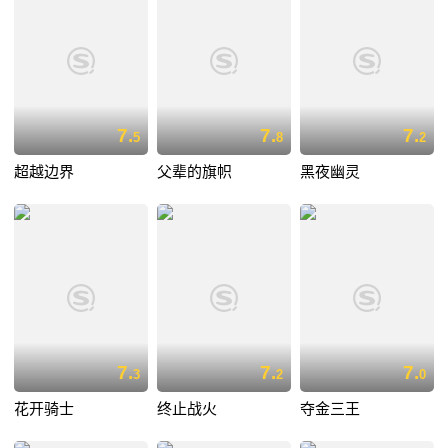
7.
7.
7.
5
8
2
超越边界
父辈的旗帜
黑夜幽灵
7.
7.
7.
3
2
0
花开骑士
终止战火
夺金三王