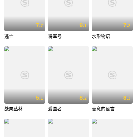
7.
9.
7.
7
1
2
逃亡
将军号
水形物语
5.
8.
8.
1
2
3
战栗丛林
爱国者
善意的谎言