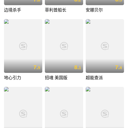
8
2
5
边境杀手
菲利普船长
安娜贝尔
7.
8.
7.
9
1
4
地心引力
招魂 美国版
超能查派