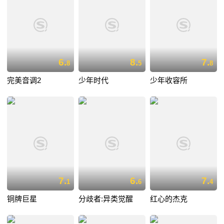
6.
8.
7.
8
5
8
完美音调2
少年时代
少年收容所
7.
6.
7.
1
6
4
铜牌巨星
分歧者:异类觉醒
红心的杰克