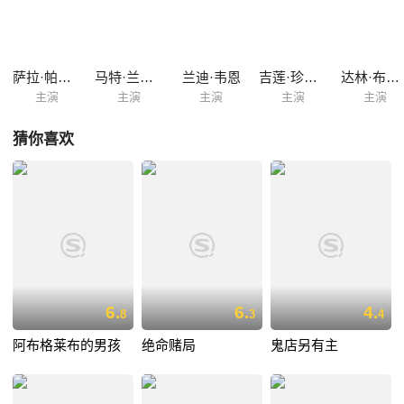
萨拉·帕克斯顿
马特·兰特尔
兰迪·韦恩
吉莲·珍塞尔
达林·布鲁克斯
主演
主演
主演
主演
主演
猜你喜欢
6.
6.
4.
8
3
4
阿布格莱布的男孩
绝命赌局
鬼店另有主