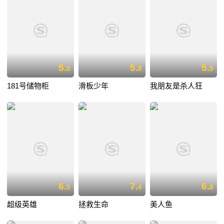
5.
5.
5.
0
8
9
181号储物柜
滑板少年
我朋友是杀人狂
6.
7.
6.
5
4
8
超级英雄
拯救生命
美人鱼