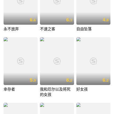
6.
6.
4.
6
3
8
永不放弃
不速之客
自由坠落
5.
8.
6.
9
2
2
幸存者
我和厄尔以及将死
好女孩
的女孩