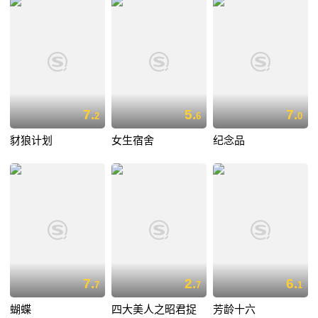
7.
5.
7.
2
6
0
豺狼计划
女生宿舍
纪念品
7.
2.
6.
7
7
1
蝴蝶
四大美人之昭君捉
芳龄十六