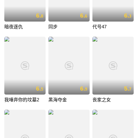
6.
6.
6.
8
6
3
暗夜逐仇
同步
代号47
6.
6.
5.
5
9
7
我唾弃你的坟墓2
黑海夺金
丧家之女