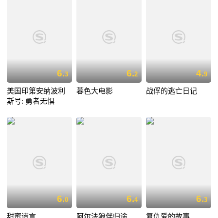
6.
6.
4.
3
2
9
美国印第安纳波利
暮色大电影
战俘的逃亡日记
斯号: 勇者无惧
6.
6.
6.
0
4
3
甜蜜谎言
阿尔法狼伴归途
复仇爱的故事