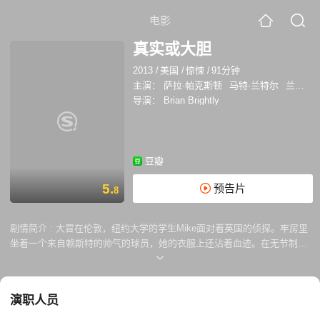
电影
真实或大胆
2013
/
美国
/
惊悚
/
91分钟
主演：
萨拉·帕克斯顿
马特·兰特尔
兰迪·韦恩
导演：
Brian Brightly
豆瓣
5.
预告片
8
剧情简介 :
大冒在伦敦，纽约大学的学生Mike面对着英国的侦探。牢房里
坐着一个来自赖斯特的帅气的球员，她的衣服上还沾着血迹。在无节制的
酒精，毒品，性欲的作用侠，一场真心话大冒险的游戏彻底被扭曲，最终
发展成一场凶案。故事中，来自三种不同的视角再现了哪个复杂的夜晚。
场景在派对和审讯之间的不断切换，侦探想在谎言中发现事实的真相。
演职人员