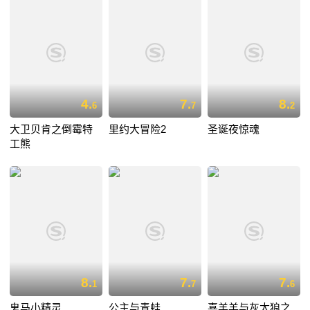
4.
7.
8.
6
7
2
大卫贝肯之倒霉特
里约大冒险2
圣诞夜惊魂
工熊
8.
7.
7.
1
7
6
鬼马小精灵
公主与青蛙
喜羊羊与灰太狼之