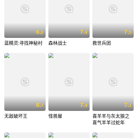
6.
7.
7.
2
4
5
蓝精灵:寻找神秘村
森林战士
救世兵团
8.
7.
7.
7
4
1
无敌破坏王
怪兽屋
喜羊羊与灰太狼之
喜气羊羊过蛇年