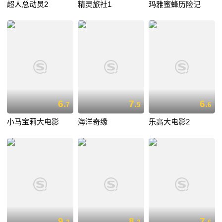
超人总动员2
精灵旅社1
玛雅蜜蜂历险记
6.
7.
6.
7
5
6
小马宝莉大电影
海洋奇缘
乐高大电影2
9.
8.
7.