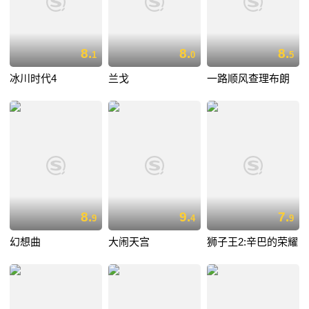
8.
8.
8.
1
0
5
冰川时代4
兰戈
一路顺风查理布朗
8.
9.
7.
9
4
9
幻想曲
大闹天宫
狮子王2:辛巴的荣耀