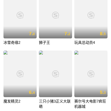
7.
7.
8.
0
2
5
冰雪奇缘2
狮子王
玩具总动员4
6.
5.
4
3
魔发精灵2
三只小猪3正义大联
赛尔号大电影7疯狂
萌
机器城