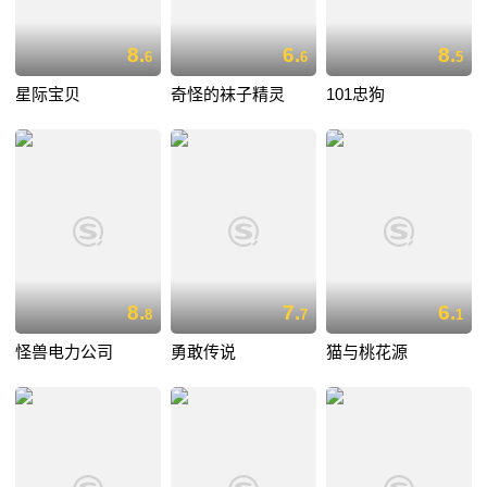
8.
6.
8.
6
6
5
星际宝贝
奇怪的袜子精灵
101忠狗
8.
7.
6.
8
7
1
怪兽电力公司
勇敢传说
猫与桃花源