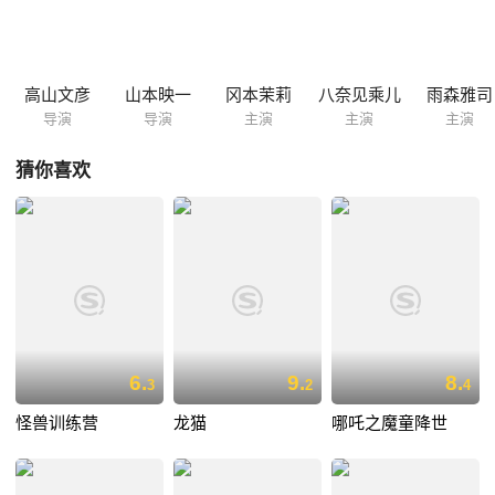
怀心思，向着目的地进发。最终，他们到达了奥茨王的处所，奥茨王告诉
他们，离开玛奇国的方法只有一个，那就是彻底打败巴希姆。
高山文彦
山本映一
冈本茉莉
八奈见乘儿
雨森雅司
导演
导演
主演
主演
主演
猜你喜欢
6.
9.
8.
3
2
4
怪兽训练营
龙猫
哪吒之魔童降世