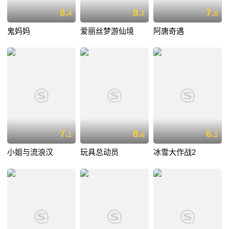
8.
8.
7.
4
7
0
鬼妈妈
爱丽丝梦游仙境
阿唐奇遇
7.
8.
6.
1
6
1
小姐与流浪汉
玩具总动员
冰雪大作战2