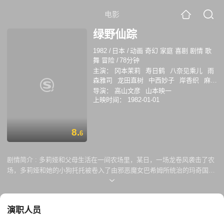
电影
绿野仙踪
1982
/
日本
/
动画 奇幻 家庭 喜剧 剧情 歌
舞 冒险
/
78分钟
主演：
冈本茉莉
寿日鹤
八奈见乘儿
雨
森雅司
龙田直树
中西妙子
岸香织
麻生
美代子
泷泽久美子
熊仓一雄
芹雅花
松
导演：
高山文彦
山本映一
原升平
清川元梦
山本敏之
上映时间：
1982-01-01
8.
6
剧情简介 :
多莉娅和父母生活在一间农场里，某日，一场龙卷风袭击了农
场，多莉娅和她的小狗托托被卷入了由邪恶魔女巴希姆所统治的玛奇国
中，她想要回家，想要回到爸爸妈妈的身边，然而，巴希姆却不同意，并
且想方设法的阻挠多莉娅。经过他人指点，多莉娅前去寻找奥茨王，只有
他才能够帮助她踏上返家的旅途。 途中，多莉娅结识了没有大脑的稻草
演职人员
人、没有心的铁皮人和没有胆量的狮子，四人结成了旅伴。稻草人想要得
到大脑，铁皮人想要一颗真正的心，而狮子则想找回失落的勇气，四人各