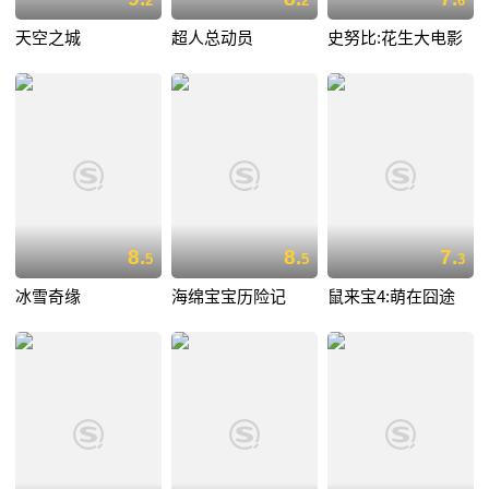
2
2
6
天空之城
超人总动员
史努比:花生大电影
8.
8.
7.
5
5
3
冰雪奇缘
海绵宝宝历险记
鼠来宝4:萌在囧途