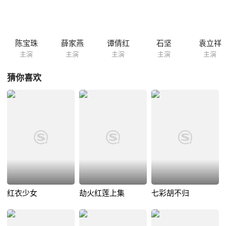
宝”，与子女分头追查，遇到逃出魔爪的麟，助麟寻父母，相约月圆之夜虎
丘塔聚首。吕氏夫妇沿途为黑白各道追截，假韩信骗空交出锦盒，一娘虽
然悉破，但夫妇二人闻琴音昏倒。二人中毒负伤觅得韩信，信赫然发现...
陈宝珠
薛家燕
谭倩红
石坚
袁立祥
主演
主演
主演
主演
主演
猜你喜欢
红衣少女
劫火红莲上集
七彩胡不归