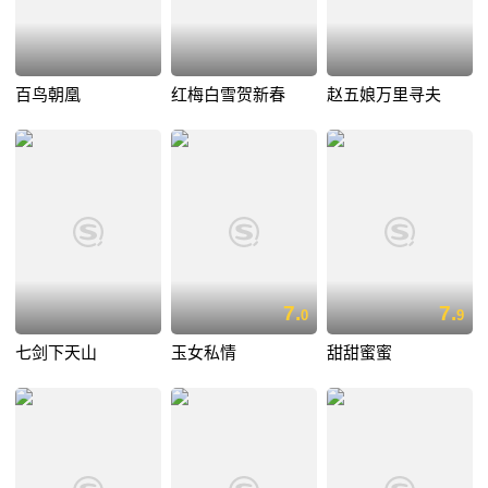
百鸟朝凰
红梅白雪贺新春
赵五娘万里寻夫
7.
7.
0
9
七剑下天山
玉女私情
甜甜蜜蜜