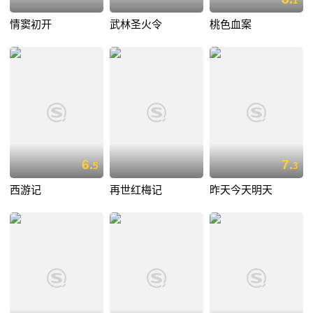
1
情窦初开
武林圣火令
桃色血案
6.
7.
5
3
西游记
再世红梅记
昨天今天明天