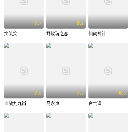
7.
8.
7
2
笑笑笑
野玫瑰之恋
仙鹤神针
7.
7.
6.
9
3
5
血战九九街
马永贞
合气道