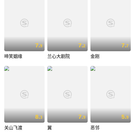
7.
7.
7.
9
2
7
啼笑姻缘
兰心大剧院
金刚
8.
7.
5.
3
9
9
关山飞渡
翼
恶邻