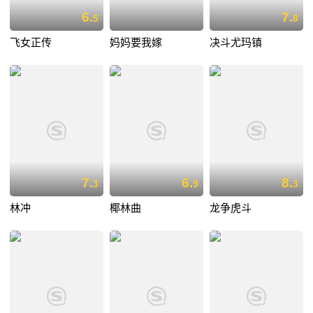
6.
7.
5
8
飞女正传
妈妈要我嫁
决斗尤玛镇
7.
6.
8.
3
9
3
林冲
椰林曲
龙争虎斗