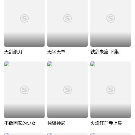
天剑绝刀
无字天书
铁剑朱痕 下集
不敢回家的少女
独臂神尼
火烧红莲寺上集