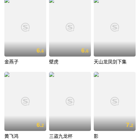
6.
6.
6
6
金燕子
壁虎
天山龙凤剑下集
6.
7.
2
2
黄飞鸿
三盗九龙杯
影