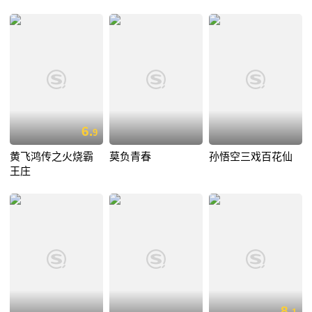
6.
9
黄飞鸿传之火烧霸
莫负青春
孙悟空三戏百花仙
王庄
8.