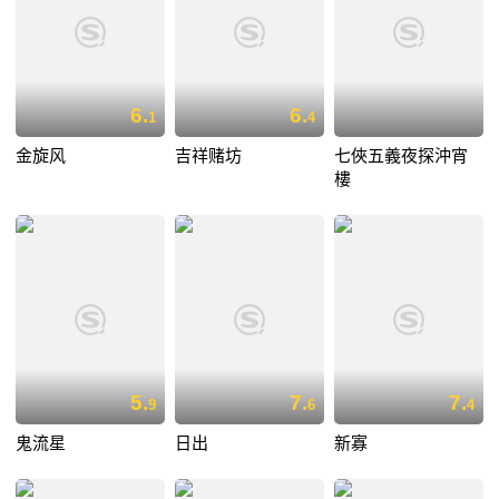
6.
6.
1
4
金旋风
吉祥赌坊
七俠五義夜探沖宵
樓
5.
7.
7.
9
6
4
鬼流星
日出
新寡