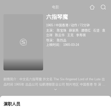
电影
六指琴魔
1965
/
中国香港
/
动作
/
72分钟
主演：
陈宝珠
薛家燕
谭倩红
石坚
袁
立祥
陈云华
王克
李寿祺
导演：
陈烈品
上映时间：
1965-03-24
剧情简介 :
中文名六指琴魔 外文名 The Six-fingered Lord of the Lute 出
品时间 1965年 出品公司 仙鹤港联影业公司 制片地区 中国香港 导 演 陈
烈品 编 剧 凌汉，江扬，刘丹青 制片人 尹海清 类 型 武侠 主 演 陈宝
珠，李居安，石坚，谭倩红，薛家燕 片 长 265分钟 上映时间 1965年03
月24日 对白语言 粤语 色 彩 黑白 上集： 虎镖局总镖头吕腾空接下来历不
演职人员
明锦盒送交金鞭大侠韩信，空子吕麟追出察看，为鬼宫双使掳去。空与妻
西门一娘以为爱子已遭不测，怀痛送镖。七煞神君谭昇闻得空押送“武林至