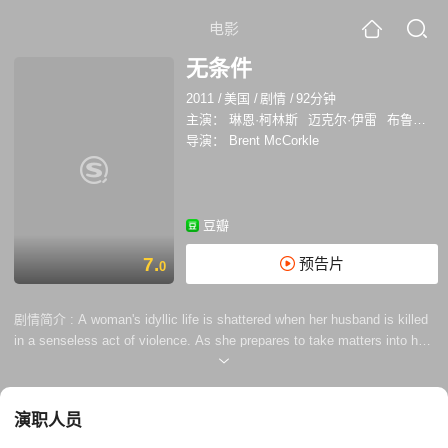
电影
无条件
2011
/
美国
/
剧情
/
92分钟
主演：
琳恩·柯林斯
迈克尔·伊雷
布鲁斯·麦克吉尔
导演：
Brent McCorkle
豆瓣
7.
预告片
0
剧情简介 :
A woman's idyllic life is shattered when her husband is killed
in a senseless act of violence. As she prepares to take matters into her
own hands, two unexpected encounters begin to change everything. The
film is inspired by true events in the life of Joe Bradford. 本片受乔·布拉
德福真实经历启发。 女主人公的生活在她丈夫的意外杀害后变得支离破
演职人员
碎，在当她决定结束自己的生命时两位意外来客改变了一切。