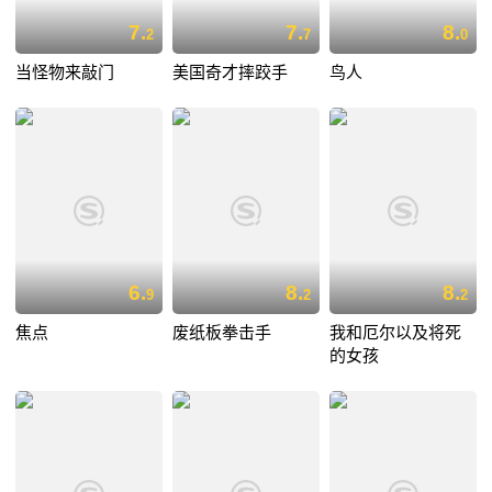
7.
7.
8.
2
7
0
当怪物来敲门
美国奇才摔跤手
鸟人
6.
8.
8.
9
2
2
焦点
废纸板拳击手
我和厄尔以及将死
的女孩