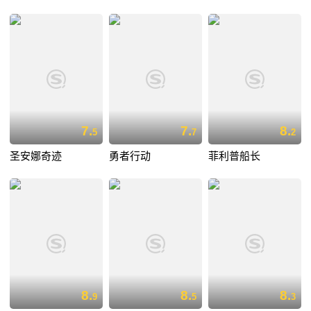
7.
7.
8.
5
7
2
圣安娜奇迹
勇者行动
菲利普船长
8.
8.
8.
9
5
3