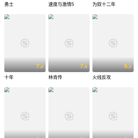
勇士
速度与激情5
为奴十二年
7.
7.
5.
0
8
5
十年
林肯传
火线反攻