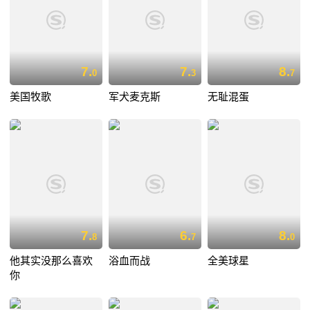
7.
7.
8.
0
3
7
美国牧歌
军犬麦克斯
无耻混蛋
7.
6.
8.
8
7
0
他其实没那么喜欢
浴血而战
全美球星
你