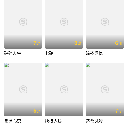
7.
8.
6.
7
2
8
破碎人生
七磅
暗夜逐仇
5.
7.
7
7
鬼迷心窍
挟持人质
选票风波