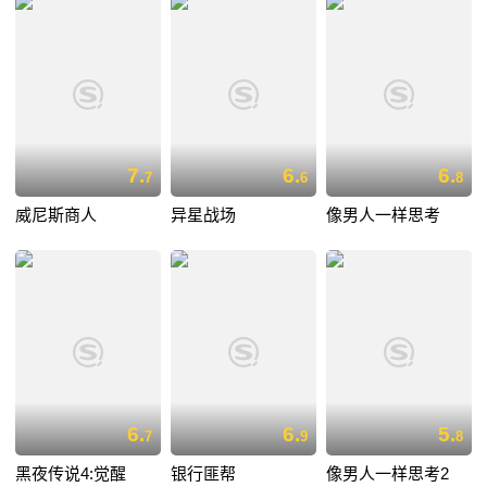
7.
6.
6.
7
6
8
威尼斯商人
异星战场
像男人一样思考
6.
6.
5.
7
9
8
黑夜传说4:觉醒
银行匪帮
像男人一样思考2