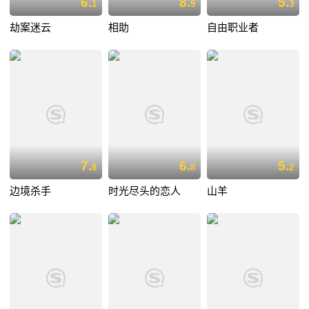
6.
8.
5.
1
9
3
劫案迷云
相助
自由职业者
7.
6.
5.
8
8
2
边境杀手
时光尽头的恋人
山羊