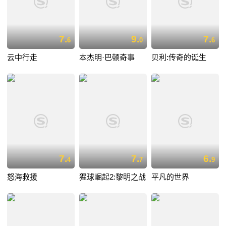
7.
9.
7.
6
0
6
云中行走
本杰明·巴顿奇事
贝利:传奇的诞生
7.
7.
6.
4
7
9
怒海救援
猩球崛起2:黎明之战
平凡的世界