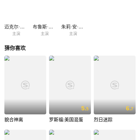
迈克尔·伊雷
布鲁斯·麦克吉尔
朱莉·安·多恩
主演
主演
主演
猜你喜欢
5.
6.
5
7
貌合神离
罗斯福:美国混蛋
烈日迷踪