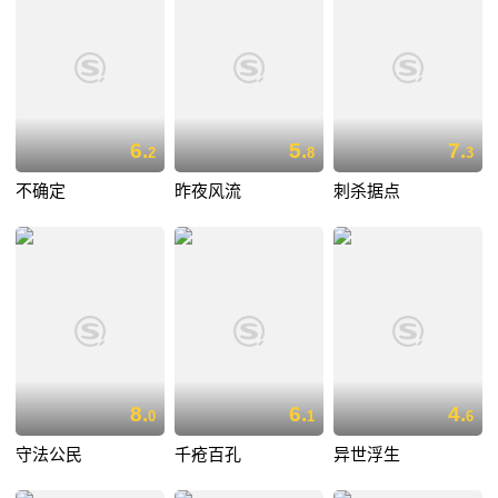
6.
5.
7.
2
8
3
不确定
昨夜风流
刺杀据点
8.
6.
4.
0
1
6
守法公民
千疮百孔
异世浮生