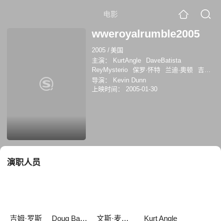
电影
wweroyalrumble2005
2005
/
美国
主演：
KurtAngle
DaveBatista
ReyMysterio
保罗·怀特
兰迪·奥顿
吉姆·
罗斯
Doug Basham
Kenzo Suzuki
Jack
导演：
Kevin Dunn
Doan
Jimmy Korderas
文斯·麦马汉
Kurt
上映时间：
2005-01-30
Angle
马克·金德拉克
演职人员
吉姆·罗斯
Doug Basham
文斯·麦马汉
Kurt Angle