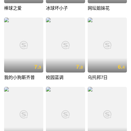
棒球之爱
冰球坏小子
网坛姐妹花
7.
7.
6.
9
0
4
我的小狗斯齐普
校园蓝调
乌托邦7日