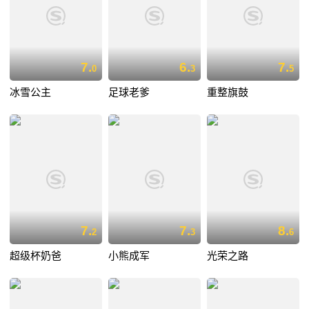
7.
6.
7.
0
3
5
冰雪公主
足球老爹
重整旗鼓
7.
7.
8.
2
3
6
超级杯奶爸
小熊成军
光荣之路