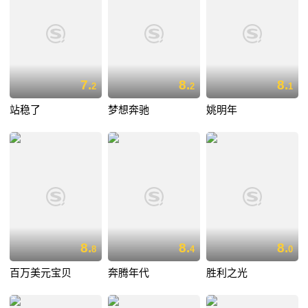
7.
8.
8.
2
2
1
站稳了
梦想奔驰
姚明年
8.
8.
8.
8
4
0
百万美元宝贝
奔腾年代
胜利之光