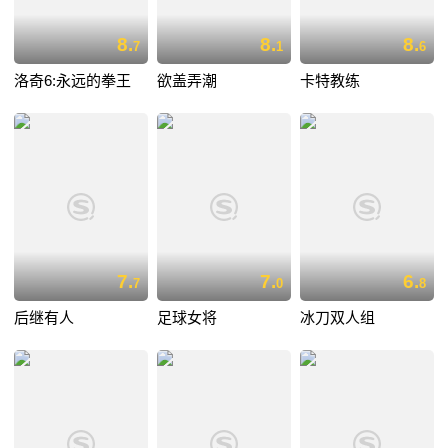
8.
8.
8.
7
1
6
洛奇6:永远的拳王
欲盖弄潮
卡特教练
7.
7.
6.
7
0
8
后继有人
足球女将
冰刀双人组