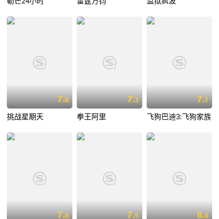
勒芒24小时
雷霆万钧
监狱疯波
7.
7.
7.
8
3
7
挑战星期天
拳王阿里
飞狗巴迪3:飞狗家族
7.
7.
8.
8
5
0