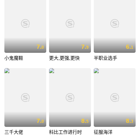
7.
7.
6.
0
9
1
小鬼魔鞋
更大,更强,更快
半职业选手
7.
8.
8.
0
5
3
三千大佬
科比工作进行时
征服海洋