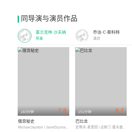
同导演与演员作品
富兰克林·沙夫纳
乔治·C·斯科特
导演
演员
7.9
8.7
183分钟
151分钟
俄宫秘史
巴比龙
MichaelJayston / JanetSuzman / RodericNoble
史蒂夫·麦奎因 / 达斯汀·霍夫曼 / 维克托·乔里