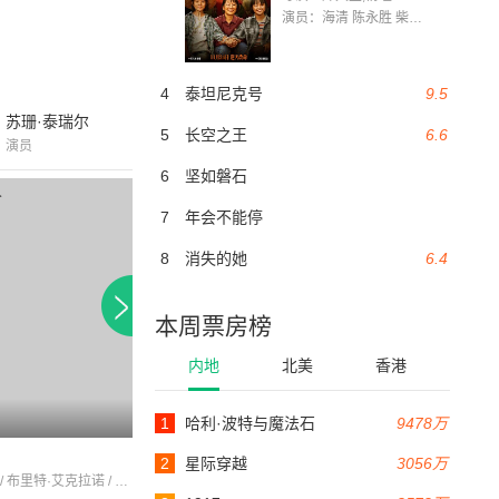
演员：海清 陈永胜 柴烨 王玥婷 万国鹏 美朵达瓦 赵瑞婷 罗解艳 郭莉娜 潘家艳
4
泰坦尼克号
9.5
苏珊·泰瑞尔
5
长空之王
6.6
演员
6
坚如磐石
7
年会不能停
8
消失的她
6.4
本周票房榜
内地
北美
香港
7.0
1
哈利·波特与魔法石
9478万
125分钟
104分钟
巴西来的男孩
狮心王理查
2
星际穿越
3056万
尤·伯连纳 / 布里特·艾克拉诺 / 克里夫·雷维尔
格利高里·派克 / 劳伦斯·奥利弗 / 詹姆斯·梅森