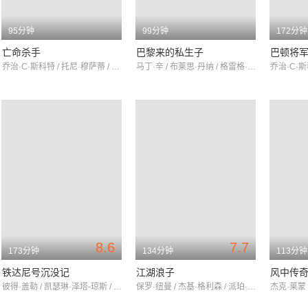
95分钟
99分钟
172分钟
亡命杀手
巴黎来的私生子
巴顿将
乔治·C·斯科特 / 托尼·穆萨蒂 / 翠施·范·德沃尔
马丁·辛 / 布莱思·丹纳 / 格雷格·T·尼尔森
8.6
7.7
173分钟
134分钟
113分钟
铁达尼号沉没记
江湖浪子
风中传
彼得·盖勒 / 凯瑟琳·泽塔-琼斯 / 乔治·C·斯科特
保罗·纽曼 / 杰基·格利森 / 派珀·劳瑞