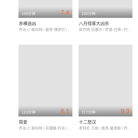
7.4
109分钟
100分钟
赤裸追凶
八月怪客大凶杀
乔治·C·斯科特 / 彼得·博伊尔 / 赛季·赫布利
库尔特·拉塞尔 / 尼德·巴蒂 / 约翰·福赛思
8.1
9.3
110分钟
117分钟
简爱
十二怒汉
乔治·C·斯科特 / 苏珊娜·约克 / 伊安·邦纳
考特尼·万斯 / 奥西·戴维斯 / 乔治·C·斯科特