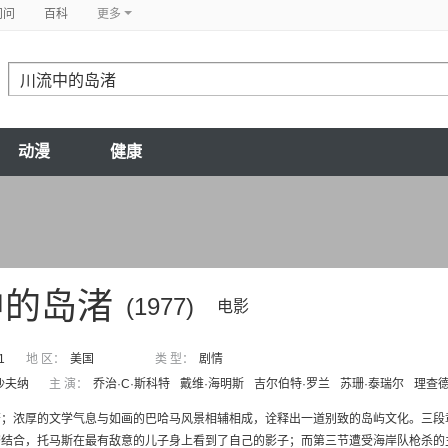
问问
百科
更多
动漫
健康
中的岛渚
(1977)
电影
1
地 区：
美国
类 型：
剧情
沙夫纳
主 演：
乔治·C·斯科特
戴维·海明斯
吉尔伯特·罗兰
苏珊·泰瑞尔
理查德
著；浓厚的文学气息与如画的巴哈马风景相辅相成，诠释出一道别致的岛屿文化。三段
结合，托马斯在最有敌意的儿子身上看到了自己的影子；而第三节遭受海岸队枪杀的主