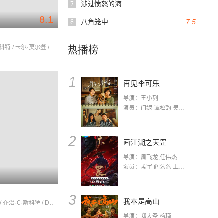
7
涉过愤怒的海
8.1
8
八角笼中
7.5
军
乔治·C·斯科特 / 卡尔·莫尔登 / 斯蒂芬·杨
热播榜
1
再见李可乐
导演：王小列
演员：闫妮 谭松韵 吴京 蒋龙 赵小棠 冯雷 李虎城 平安 小七 小可乐
2
画江湖之天罡
导演：周飞龙;任伟杰
演员：孟宇 阎么么 王凯 郭政建 阎萌萌 杨默 高枫 齐斯伽 刘芊含 马程
奇
3
我本是高山
杰克·莱蒙 / 乔治·C·斯科特 / DavidWells
导演：郑大圣;杨瑾