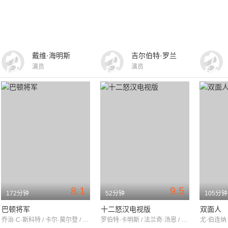
戴维·海明斯
吉尔伯特·罗兰
演员
演员
8.1
9.5
172分钟
52分钟
105分钟
巴顿将军
十二怒汉电视版
双面人
乔治·C·斯科特 / 卡尔·莫尔登 / 斯蒂芬·杨
罗伯特·卡明斯 / 法兰奇·汤恩 / 爱德华·阿诺德