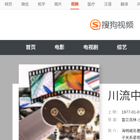
网页
微信
知乎
图片
视频
医疗
汉语
翻译
首页
电影
电视剧
综艺
川流
上 映：
1977-01-0
导 演：
富兰克林·
简 介：
海明威名
子关系紧密