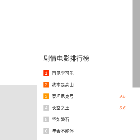
剧情电影排行榜
1
再见李可乐
2
我本是高山
3
泰坦尼克号
9.5
4
长空之王
6.6
5
坚如磐石
6
年会不能停