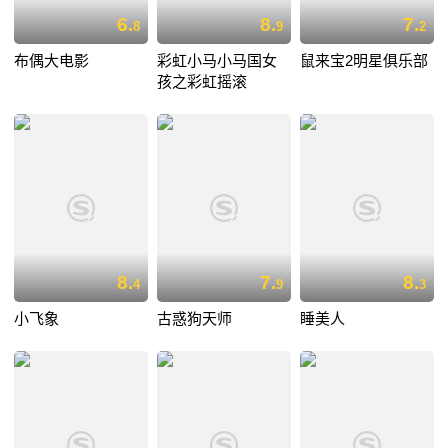
6.
8.
7.
8
9
2
布偶大电影
彩虹小马小马国女
鼠来宝2明星俱乐部
孩之彩虹摇滚
8.
7.
8.
4
9
3
小飞象
古惑狗天师
睡美人