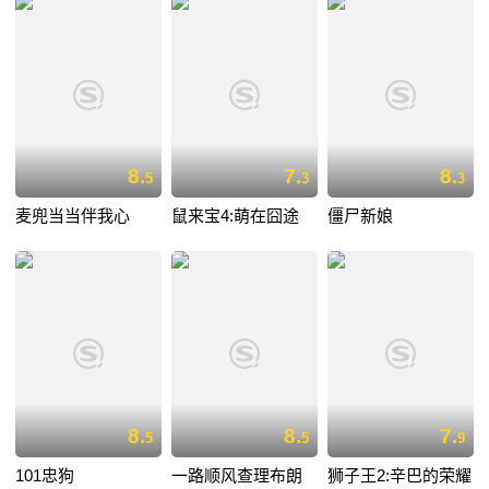
8.
7.
8.
5
3
3
麦兜当当伴我心
鼠来宝4:萌在囧途
僵尸新娘
8.
8.
7.
5
5
9
101忠狗
一路顺风查理布朗
狮子王2:辛巴的荣耀