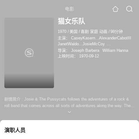
电影
猫女乐队
1970
/
美国
/
喜剧 家庭 动画
/
98分钟
主演：
CaseyKasem...AlexanderCabotIII
JanetWaldo...JosieMcCoy
CherylLadd...MelodyValentine
道斯·巴特
导演：
Joseph Barbera
William Hanna
勒
Patrice Holloway
唐·梅西克
Barbara
上映时间：
1970-09-12
Pariot
亨利·柯登
Sherry Alberoni
Casey
Kasem
杰姬·约瑟夫
约翰·斯蒂芬森
切瑞
·拉德
剧情简介 :
Josie & The Pussycats follows the adventures of a rock &
roll band that comes across all sorts of adventures along the way. The
group consists of Josie, their guitar-playing leader; Valerie, the brilliant
tamborine-player; Melody, the naive and optimistic drummer; Alan,
Josie's love-interest; Alexander, the group's cowardly manager;
演职人员
Alexandra, Alexander's pesky sister who const...