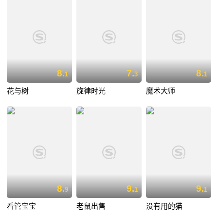
8.
7.
8.
1
3
1
花与树
旋律时光
魔术大师
8.
9.
9.
9
1
1
看管宝宝
老鼠出售
没有用的猫