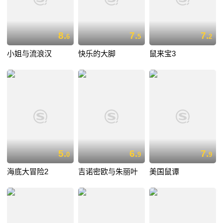
8.
7.
7.
6
5
2
小姐与流浪汉
快乐的大脚
鼠来宝3
5.
6.
7.
0
9
9
海底大冒险2
吉诺密欧与朱丽叶
美国鼠谭