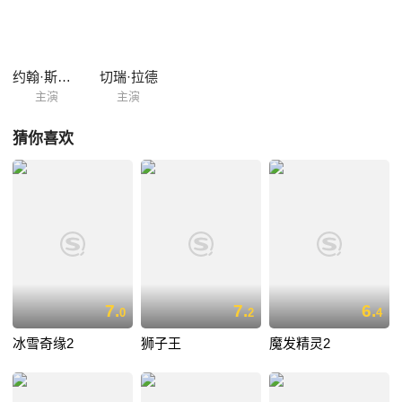
约翰·斯蒂芬森
切瑞·拉德
主演
主演
猜你喜欢
7.
7.
6.
0
2
4
冰雪奇缘2
狮子王
魔发精灵2