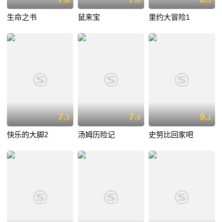
8
6
3
生命之书
鼠来宝
里约大冒险1
7.
7.
9.
3
9
1
快乐的大脚2
汤姆历险记
史努比回家吧