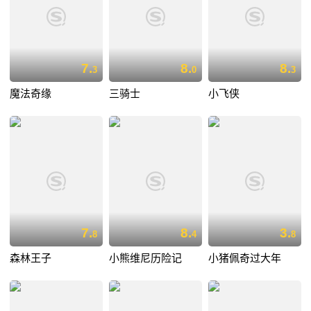
7.
8.
8.
3
0
3
魔法奇缘
三骑士
小飞侠
7.
8.
3.
8
4
8
森林王子
小熊维尼历险记
小猪佩奇过大年