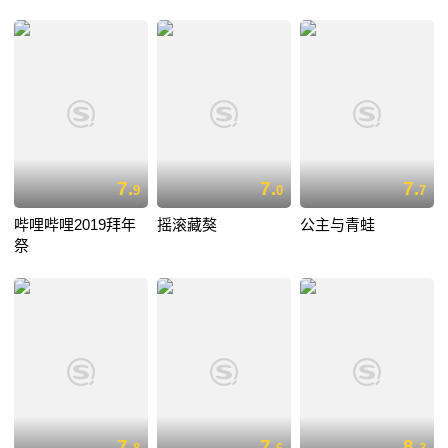
7.
7.
7.
9
0
7
哔哩哔哩2019拜年
摇滚藏獒
公主与青蛙
祭
7.
7.
8.