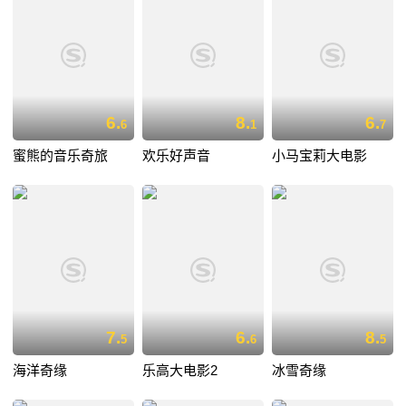
6.
8.
6.
6
1
7
蜜熊的音乐奇旅
欢乐好声音
小马宝莉大电影
7.
6.
8.
5
6
5
海洋奇缘
乐高大电影2
冰雪奇缘