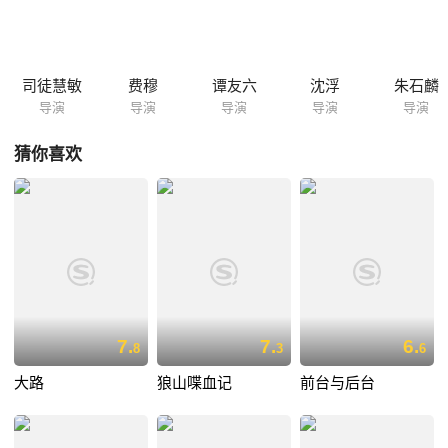
将叶子抢走投入了烈火中；第三个：两个女人先是不敢反抗，后来终于战
胜了恶魔。军号声又一次传来。 片名：联华交响曲三：陌生人 导演： 谭
友六 编剧： 谭友六 摄影： 周达明 主要演员：刘琼...
司徒慧敏
费穆
谭友六
沈浮
朱石麟
导演
导演
导演
导演
导演
猜你喜欢
7.
7.
6.
8
3
6
大路
狼山喋血记
前台与后台