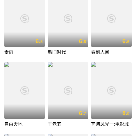
6.
6.
6.
8
8
6
雷雨
新旧时代
春到人间
6.
8.
7
0
自由天地
王老五
艺海风光一:电影城