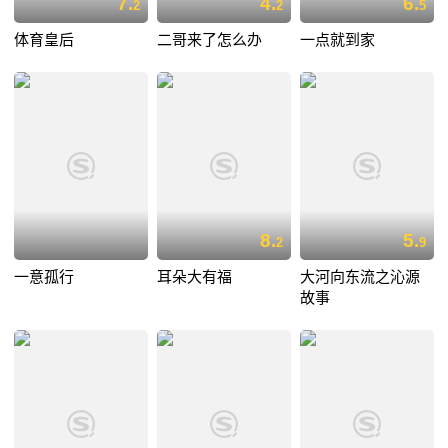
7.
4.
6.
2
2
5
体育皇后
二哥来了怎么办
一点就到家
8.
5.
2
9
一意孤行
耳朵大有福
大河向东流之沁源
故事