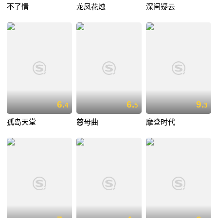
不了情
龙凤花烛
深闺疑云
6.
6.
9.
4
5
3
孤岛天堂
慈母曲
摩登时代