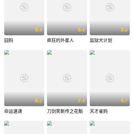
5.
6.
3.
9
4
8
囧妈
疯狂的外星人
监狱犬计划
6.
7.
4.
2
4
7
命运速递
刀剑笑新传之花魁
天才雀妈