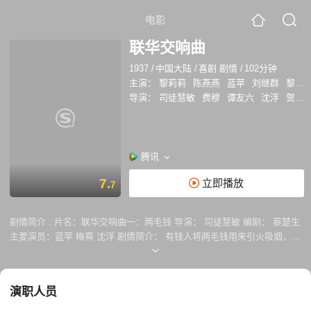
电影
联华交响曲
1937
/
中国大陆
/
喜剧 剧情
/
102分钟
主演：
黎莉莉
陈燕燕
蓝苹
刘继群
黎灼灼
导演：
司徒慧敏
费穆
谭友六
沈浮
贺孟斧
腾讯
7.
立即播放
7
剧情简介 :
片名：联华交响曲一：两毛钱 导演： 司徒慧敏 编剧： 蔡楚生
主要演员：蓝苹 梅熹 沈浮 剧情简介： 有钱人将两毛钱用来引火吸烟，流
浪汉用两毛钱勉强充饥，而倒霉的独轮车夫却因这两毛钱被认为帮运毒
品，破坏社会安宁，被关进了监狱。 片名：联华交响曲二：春闺断梦 导
演： 费穆 编剧： 费穆 摄影： 黄绍芬 主要演员：陈燕燕 黎灼灼 张翼 洪
演职人员
警铃 裴冲 剧情简介： 两个女人做了三个恶梦：第一个，一个士兵在战场
上吹军号，另一个士兵则从大衣中拿出秋海棠的叶子。第二个：一个恶魔