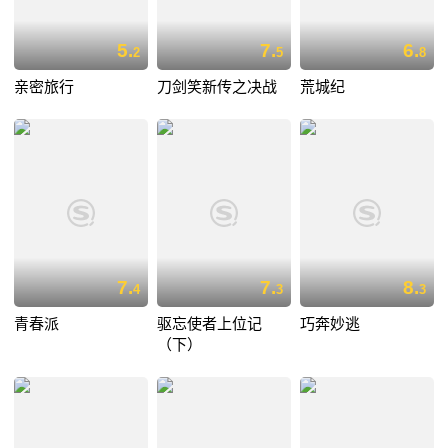
5.
7.
6.
2
5
8
亲密旅行
刀剑笑新传之决战
荒城纪
7.
7.
8.
4
3
3
青春派
驱忘使者上位记
巧奔妙逃
（下）