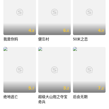
4.
6.
4.
8
6
9
我是你妈
健忘村
50米之恋
5.
3.
7.
7
2
2
绝地逃亡
超级大山炮之夺宝
后会无期
奇兵