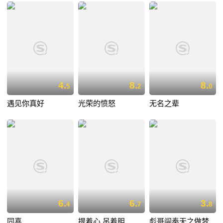
4.
8.
8.
5
2
0
遇见你真好
光荣的愤怒
无名之辈
6.
6.
3.
4
7
8
同喜
提着心,吊着胆
彪哥闯奉天之做梦