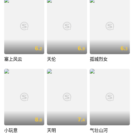
6.
6.
6.
2
9
3
塞上风云
天伦
孤城烈女
8.
7.
0
4
小玩意
天明
气壮山河