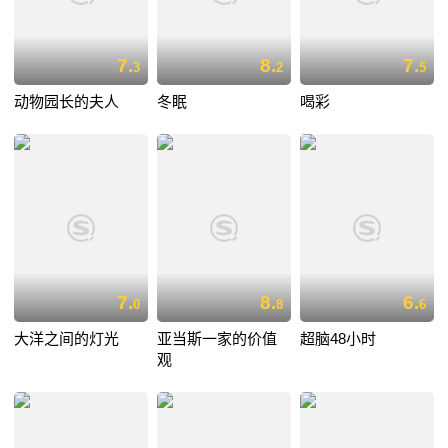
7.
8.
7.
3
2
5
动物园长的夫人
冬眠
喝彩
7.
8.
6.
0
8
6
大洋之间的灯光
亚当斯一家的价值
超脑48小时
观