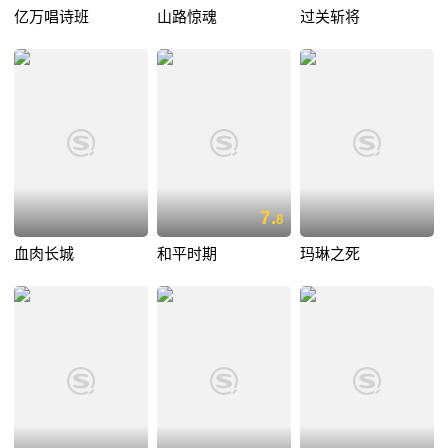
亿万唱诗班
山路惊魂
过关斩将
7.
8
血肉长城
和平时期
玛琳之死