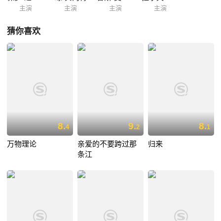
主演
主演
主演
主演
猜你喜欢
8.
9.
8.
4
2
1
万物理论
亲爱的不要跨过那
归来
条江