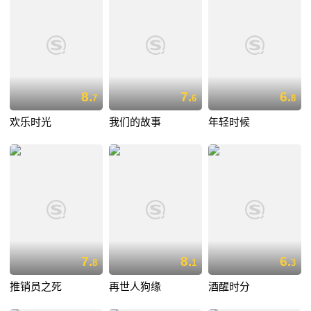
8.
7.
6.
7
6
8
欢乐时光
我们的故事
年轻时候
7.
8.
6.
8
1
3
推销员之死
再世人狗缘
酒醒时分