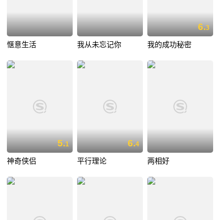
6.
3
惬意生活
我从未忘记你
我的成功秘密
5.
6.
1
4
神奇侠侣
平行理论
两相好