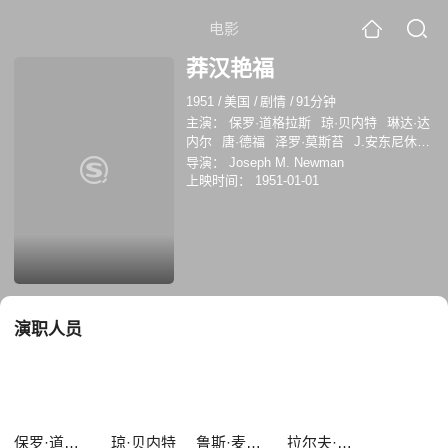
电影
莽汉艳福
1951
/
美国
/
剧情
/
91分钟
主演：
保罗·道格拉斯
琼·贝内特
琳达·达
内尔
唐·德福
泽罗·莫斯苔
J.安东尼休
斯
鲁斯·麦克德维特
哈罗德·米勒
拉尔夫
导演：
Joseph M. Newman
·蒙哥马利
肯纳G.肯普
上映时间：
1951-01-01
演职人员
保罗·道格拉斯
琼·贝内特
鲁斯·麦克德维特
拉尔夫·蒙哥马利