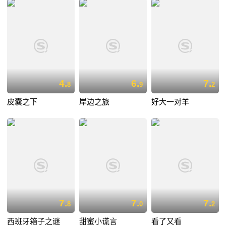
4.
6.
7.
8
9
2
皮囊之下
岸边之旅
好大一对羊
7.
7.
7.
8
0
2
西班牙箱子之谜
甜蜜小谎言
看了又看