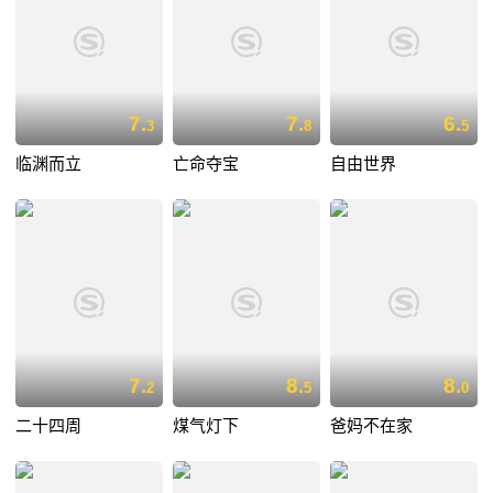
7.
7.
6.
3
8
5
临渊而立
亡命夺宝
自由世界
7.
8.
8.
2
5
0
二十四周
煤气灯下
爸妈不在家