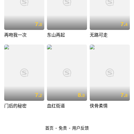
7.
7.
0
4
再吻我一次
东山再起
无路可走
7.
8.
7.
2
0
8
门后的秘密
血红街道
侠骨柔情
-
-
首页
免责
用户反馈