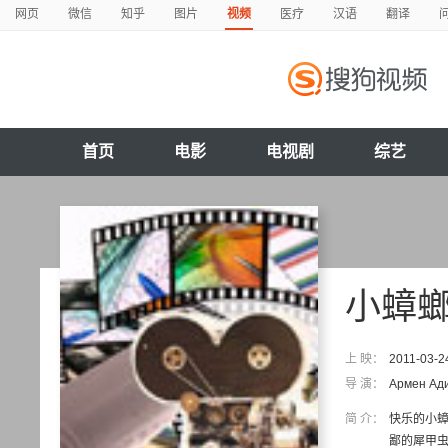
网页
微信
知乎
图片
视频
医疗
汉语
翻译
首页
电影
电视剧
综艺
小蟑
上 映：
2011-03-2
导 演：
Армен Ад
简 介：
快乐的小蟑
鄙的犀甲虫