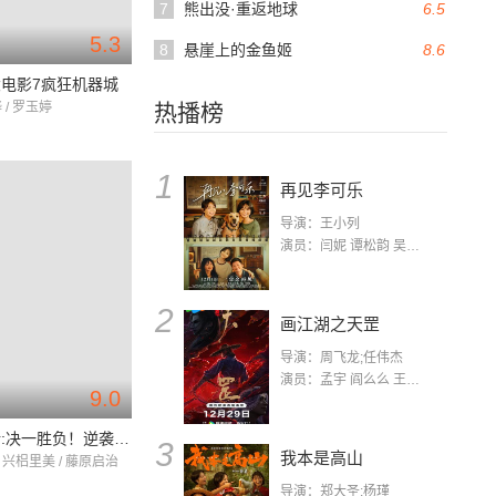
7
熊出没·重返地球
6.5
5.3
8
悬崖上的金鱼姬
8.6
电影7疯狂机器城
 / 罗玉婷
热播榜
1
再见李可乐
导演：王小列
演员：闫妮 谭松韵 吴京 蒋龙 赵小棠 冯雷 李虎城 平安 小七 小可乐
2
画江湖之天罡
导演：周飞龙;任伟杰
演员：孟宇 阎么么 王凯 郭政建 阎萌萌 杨默 高枫 齐斯伽 刘芊含 马程
9.0
蜡笔小新:决一胜负！逆袭的机器人爸爸
3
我本是高山
 兴梠里美 / 藤原启治
导演：郑大圣;杨瑾