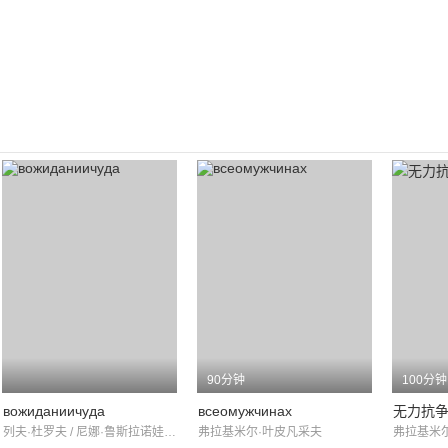
90分钟
100分钟
вожидaниичуда
всеомужчинах
无力抗
列夫·杜罗夫 / 尼娜·鲁斯拉诺娃 / Olesya Sudzilovskaya
弗拉基米尔·叶皮凡采夫
弗拉基米