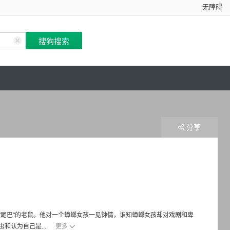
无障碍
分享
尾巴"的老鼠。他对一个蟑螂女孩一见钟情，谁知蟑螂女孩却对戏剧和卑
和认为自己是...
更多