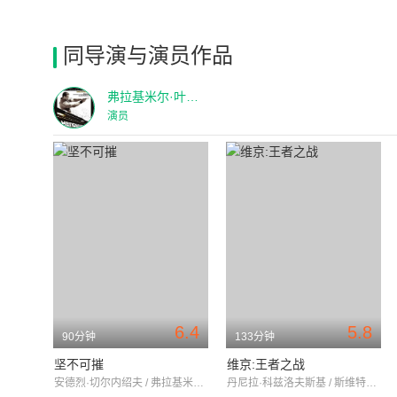
同导演与演员作品
弗拉基米尔·叶皮凡采夫
演员
6.4
5.8
90分钟
133分钟
坚不可摧
维京:王者之战
安德烈·切尔内绍夫 / 弗拉基米尔·叶皮凡采夫 / 奥列格·福明
丹尼拉·科兹洛夫斯基 / 斯维特兰娜·库德钦科娃 / 马克西姆·苏卡诺夫