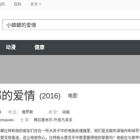
问问
百科
更多
动漫
健康
螂的爱情
(2016)
电影
4
地 区：
俄罗斯
类 型：
动画
илханян
主 演：
弗拉基米尔·叶皮凡采夫
螂比特和他的朋友们住在一所大房子中的电脑处理器里，他们是无聊的滚轴丹和绰号"
楚克很着迷，这让他很伤心。比特能从楚克手中那里赢得他的挚爱吗？他能在与犀甲虫