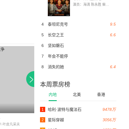
演员：海清 陈永胜 柴烨 王玥婷 万国鹏 美朵达瓦 赵瑞婷 罗解艳 郭莉娜 潘家艳
4
泰坦尼克号
9.5
5
长空之王
6.6
6
坚如磐石
7
年会不能停
8
消失的她
6.4
本周票房榜
内地
北美
香港
1
哈利·波特与魔法石
9478万
98分钟
争
Фартовый
战争幸存者
2
星际穿越
3056万
尔·叶皮凡采夫
ВладимирЕпифанцев / ЕкатеринаВуличенко / АлексейЖарков