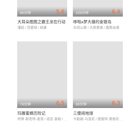
5.6
6.4
86分钟
109分钟
大耳朵图图之霸王龙在行动
哆啦a梦大雄的金银岛
潘延 / 范楚绒 / 胡谦
水田山葵 / 大原惠美 / 嘉数由美
6.5
6.3
78分钟
86分钟
玛雅蜜蜂历险记
三傻闹地球
柯蒂·斯密特-麦菲 / 诺亚·泰勒 / 理查德·劳斯伯格
卡勒姆·马洛尼 / 德莫特·莫根尼斯 / 保罗·泰来克