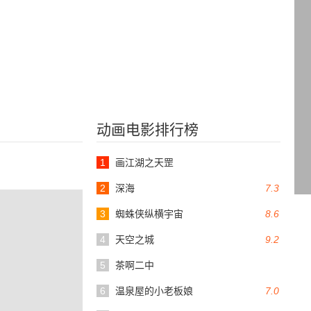
动画电影排行榜
1
画江湖之天罡
2
深海
7.3
3
蜘蛛侠纵横宇宙
8.6
4
天空之城
9.2
5
茶啊二中
6
温泉屋的小老板娘
7.0