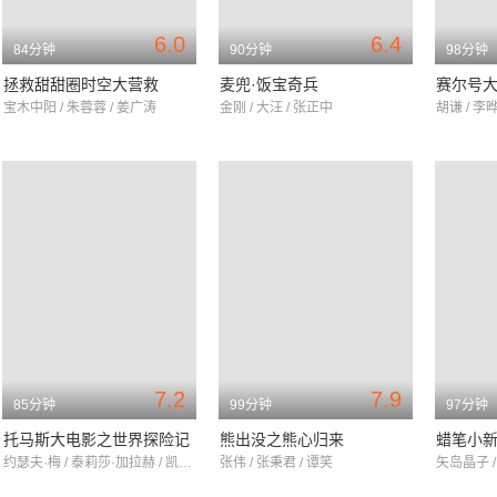
6.0
6.4
84分钟
90分钟
98分钟
拯救甜甜圈时空大营救
麦兜·饭宝奇兵
赛尔号大
宝木中阳 / 朱蓉蓉 / 姜广涛
金刚 / 大汪 / 张正中
胡谦 / 李晔
7.2
7.9
85分钟
99分钟
97分钟
托马斯大电影之世界探险记
熊出没之熊心归来
约瑟夫·梅 / 泰莉莎·加拉赫 / 凯瑞·莎勒
张伟 / 张秉君 / 谭笑
矢岛晶子 /