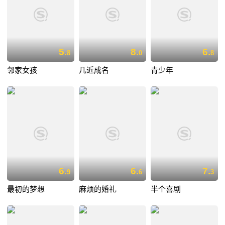
5.
8.
6.
8
0
8
邻家女孩
几近成名
青少年
6.
6.
7.
9
6
3
最初的梦想
麻烦的婚礼
半个喜剧