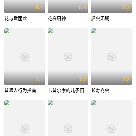
8.
5.
7.
3
9
2
花与爱丽丝
花样厨神
后会无期
7.
7.
7.
2
7
8
普通人行为指南
卡普尔家的儿子们
长寿商会