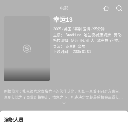
电影
幸运13
2005
/
美国
/
喜剧 爱情
/
95分钟
主演：
BradHunt
哈兰德·威廉姆斯
劳伦·
格拉汉姆
萨莎·亚历山大
黛布拉·乔·拉普
约翰·多伊
凯莉·库柯
布兰迪·罗德里克
导演：
克里斯·豪尔
爱沃·卡拉丹
Eric Swelstad
阿曼达·达特
上映时间：
2005-01-01
曼
剧情简介 :
扎克很喜欢青梅竹马的伙伴艾比，但却一直羞于向对方表白。
直到艾比为了事业即将搬走，情急之下，扎克决定要趁最后机会赢得艾比
的芳心。于是他前去寻找以前交往过的诸位女友，向她们询问自己身上有
哪些缺点以便改正。吸取教训后的扎克，做出了重大改变，也越来越有女
人缘，但他最终是否能如愿以偿呢？
演职人员