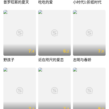
普罗旺斯的夏天
吃吃的爱
小时代1:折纸时代
7.
6.
7.
4
2
9
野孩子
近在咫尺的爱恋
志明与春娇
7.
7.
8.