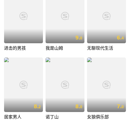
9.
6.
0
4
进击的男孩
我是山姆
无聊现代生活
8.
8.
7.
2
0
0
居家男人
诺丁山
女狼俱乐部