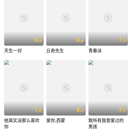
8.
8.
7.
4
6
4
天生一对
丘奇先生
青春派
7.
8.
7.
8
3
4
他其实没那么喜欢
爱你,西蒙
致所有我曾爱过的
你
男孩