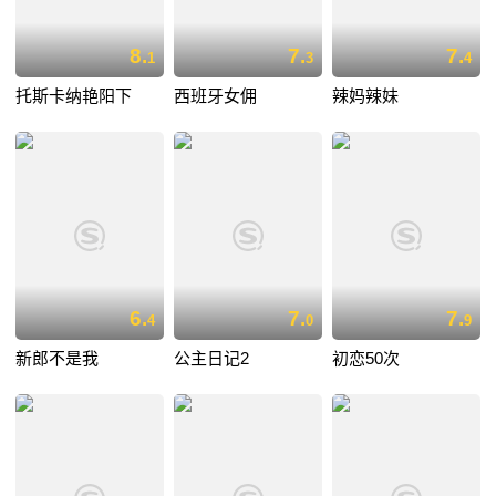
8.
7.
7.
1
3
4
托斯卡纳艳阳下
西班牙女佣
辣妈辣妹
6.
7.
7.
4
0
9
新郎不是我
公主日记2
初恋50次