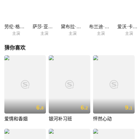
劳伦·格拉汉姆
萨莎·亚历山大
黛布拉·乔·拉普
布兰迪·罗德里克
爱沃·卡拉丹
主演
主演
主演
主演
主演
猜你喜欢
6.
6.
9.
8
2
1
爱情和香烟
银河补习班
怦然心动