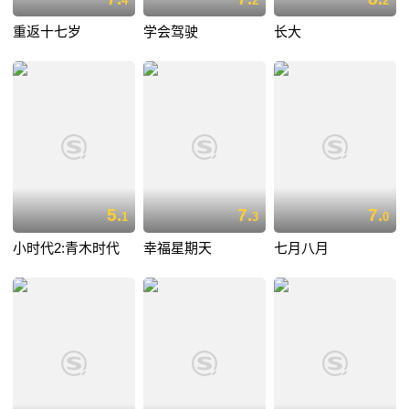
4
2
2
重返十七岁
学会驾驶
长大
5.
7.
7.
1
3
0
小时代2:青木时代
幸福星期天
七月八月