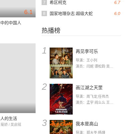
7
希区柯克
6.7
6.1
8
国家地理杂志:超级大蛇
6.0
眼中的中国人
热播榜
1
再见李可乐
导演：王小列
演员：闫妮 谭松韵 吴京 蒋龙 赵小棠 冯雷 李虎城 平安 小七 小可乐
2
画江湖之天罡
导演：周飞龙;任伟杰
演员：孟宇 阎么么 王凯 郭政建 阎萌萌 杨默 高枫 齐斯伽 刘芊含 马程
轻人的生活
3
我本是高山
兰菊娇 / 吴启铭
导演：郑大圣;杨瑾