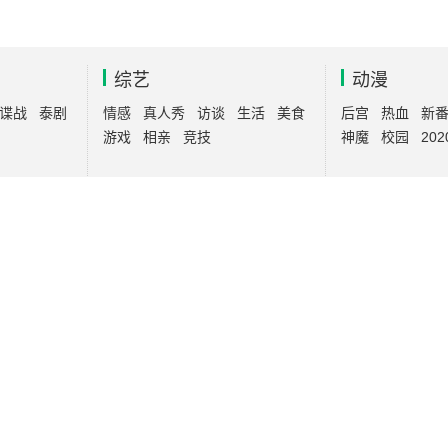
综艺
动漫
谍战
泰剧
情感
真人秀
访谈
生活
美食
后宫
热血
新
游戏
相亲
竞技
神魔
校园
202