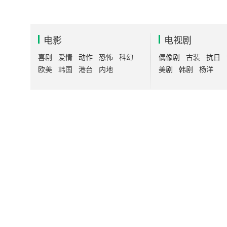
电影
电视剧
喜剧
爱情
动作
恐怖
科幻
偶像剧
古装
抗日
欧美
韩国
港台
内地
美剧
韩剧
杨洋