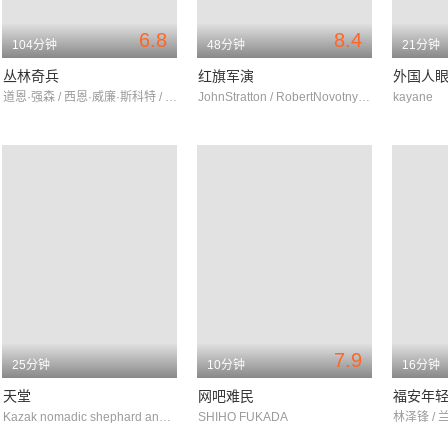
6.8
8.4
104分钟
48分钟
21分钟
丛林奇兵
红旗军演
外国人
道恩·强森 / 西恩·威廉·斯科特 / 罗莎里奥·道森
JohnStratton / RobertNovotny / SamMorgan
kayane
7.9
25分钟
10分钟
16分钟
天堂
网吧难民
福安年
Kazak nomadic shephard and his family
SHIHO FUKADA
林泽锋 / 