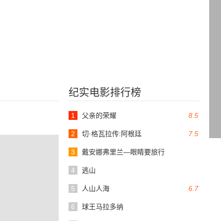
纪实电影排行榜
1
父亲的荣耀
8.5
2
切·格瓦拉传:阿根廷
7.5
3
戴安娜弗里兰—眼睛要旅行
4
逃山
5
人山人海
6.7
6
球王马拉多纳