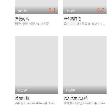
9.1
8.7
98分钟
80分钟
迁徙的鸟
帝企鹅日记
雅克·贝汉 / 菲利普·拉布罗
夏尔·贝尔林 / 罗曼娜·波琳热 / 儒勒·斯楚克
24分钟
78分钟
美丽巴黎
也无风雨也无晴
Arletty / JacquesPrévert / GazelleBessières
佩德罗·科斯塔 / Pedro Marques