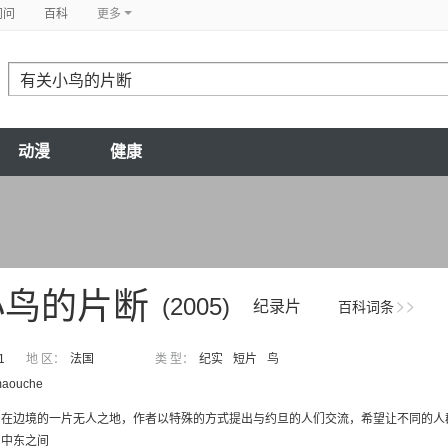
问问
百科
更多
动漫
健康
小鸟的片断
(2005)
纪录片
百科词条
1
地 区：
法国
类 型：
纪实
短片
鸟
maouche
在边境的一片无人之地，作者以特殊的方式提出与约旦的人们交流，希望让不同的人群表
与中东之间