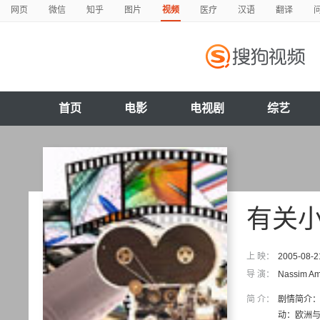
网页
微信
知乎
图片
视频
医疗
汉语
翻译
首页
电影
电视剧
综艺
有关
上 映：
2005-08-2
导 演：
Nassim A
简 介：
剧情简介：
动：欧洲