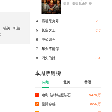
演员：海清 陈永胜 柴烨 王玥婷 万国鹏 美朵达瓦 赵瑞婷 罗解艳 郭莉娜 潘家艳
4
泰坦尼克号
9.5
番
搞笑
机战
5
长空之王
6.6
0
6
坚如磐石
7
年会不能停
8
消失的她
6.4
本周票房榜
内地
北美
香港
1
哈利·波特与魔法石
9478万
2
星际穿越
3056万