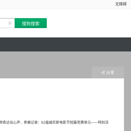
无障碍
分享
达出心声... 参展记录：62届威尼斯电影节短篇竞赛单元——特别活