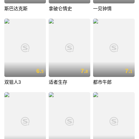
斯巴达克斯
拿破仑情史
一见钟情
6.
7.
7.
5
8
1
双狙人3
适者生存
都市牛郎