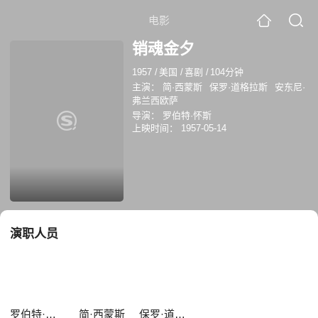
电影
销魂金夕
1957
/
美国
/
喜剧
/
104分钟
主演：
简·西蒙斯
保罗·道格拉斯
安东尼·
弗兰西欧萨
导演：
罗伯特·怀斯
上映时间：
1957-05-14
演职人员
罗伯特·怀斯
简·西蒙斯
保罗·道格拉斯