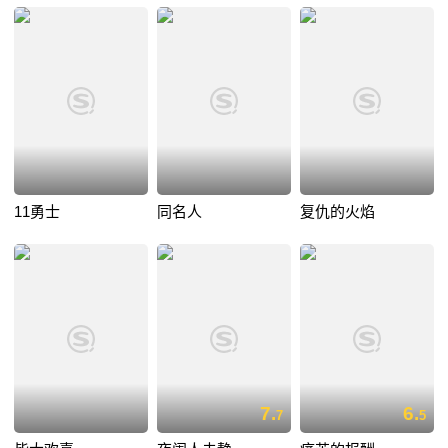
11勇士
同名人
复仇的火焰
7.
6.
7
5