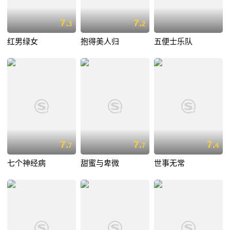
7.
7.
3
2
红男绿女
抱得美人归
五便士乐队
7.
7.
7.
7
7
4
七个神经病
甜蜜与卑微
世事无常