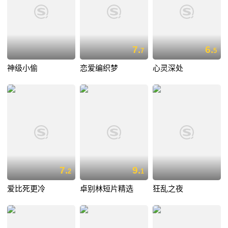
7.
6.
7
5
神级小偷
恋爱编织梦
心灵深处
7.
9.
2
1
爱比死更冷
卓别林短片精选
狂乱之夜