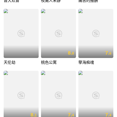
皆大欢喜
夜阑人未静
痛苦的报酬
8.
7.
8
6
天伦劫
桃色公寓
孽海痴魂
8.
7.
7.
1
4
4