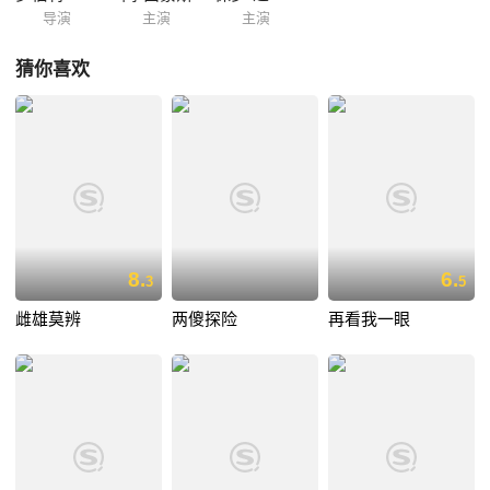
导演
主演
主演
猜你喜欢
8.
6.
3
5
雌雄莫辨
两傻探险
再看我一眼