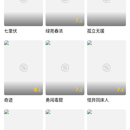
7.
1
七里伏
绿苑春浓
孤立无援
8.
7.
7.
1
1
1
奇迹
勇闯毒窟
怪异同床人