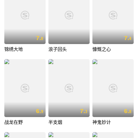
7.
7.
8
4
锦绣大地
浪子回头
慷慨之心
6.
7.
6.
9
3
8
战龙在野
半支烟
神鬼妙计