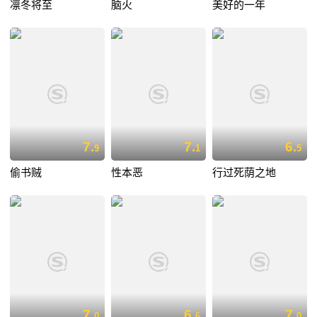
凛冬将至
脑火
美好的一年
7.
7.
6.
9
1
5
偷书贼
性本恶
行过死荫之地
7.
6.
7.
0
6
0