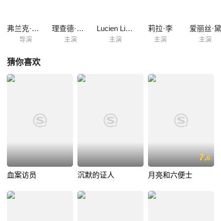
弗兰克·洛伊德
理查德·巴塞尔梅斯
Lucien Littlefield
莉拉·李
爱丽丝·
导演
主演
主演
主演
主演
猜你喜欢
7.
6
血案访员
沉默的证人
月亮和六便士