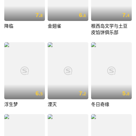
7.
6.
7.
8
6
4
降临
金翅雀
根西岛文学与土豆
皮馅饼俱乐部
6.
7.
5.
5
2
8
浮生梦
湮灭
冬日奇缘