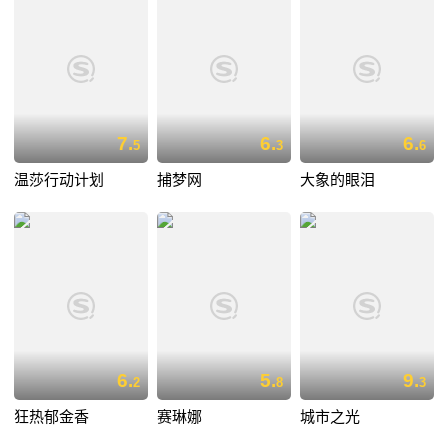
7.
6.
6.
5
3
6
温莎行动计划
捕梦网
大象的眼泪
6.
5.
9.
2
8
3
狂热郁金香
赛琳娜
城市之光