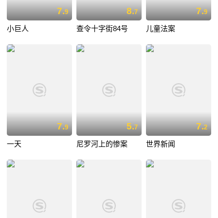
7.
8.
7.
9
7
9
小巨人
查令十字街84号
儿童法案
7.
5.
7.
9
7
2
一天
尼罗河上的惨案
世界新闻