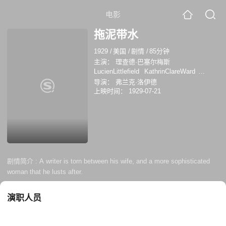
电影
拖泥带水
1929
/
美国
/
剧情
/
85分钟
主演：
理查德·巴塞尔梅斯
LucienLittlefield
KathrinClareWard
Lucien Littlefield
Kathrin Clare Ward
导演：
弗兰克·洛伊德
Charlie Parker
Margaret Fielding
汤姆·杜
上映时间：
1929-07-21
根
莉拉·李
爱丽丝·黛
剧情简介 :
A writer is torn between his wife, and a more sophisticated
woman that he lusts after.
演职人员