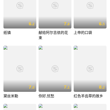
6.
7.
6.
2
8
5
纸镇
献给阿尔吉侬的花
上帝的口袋
束
7.
7.
8.
0
1
2
黛丝米勒
你好,忧愁
红色羊齿草的故乡