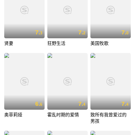
7.
7.
7.
3
2
0
贤妻
狂野生活
美国牧歌
6.
7.
7.
6
4
4
奥菲莉娅
霍乱时期的爱情
致所有我曾爱过的
男孩