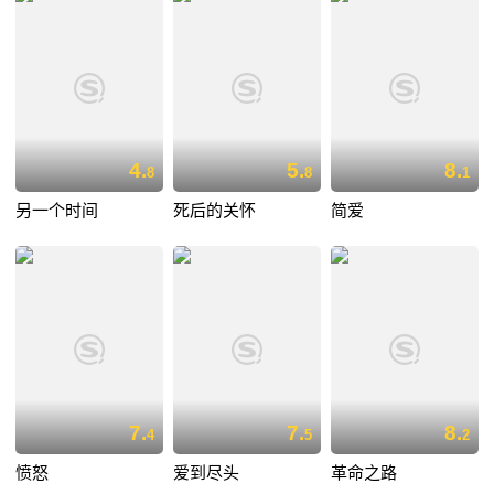
4.
5.
8.
8
8
1
另一个时间
死后的关怀
简爱
7.
7.
8.
4
5
2
愤怒
爱到尽头
革命之路