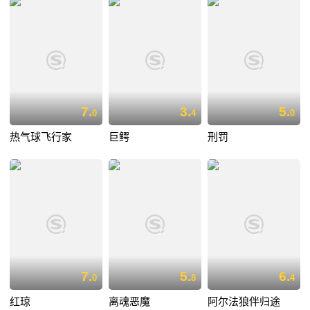
7.
3.
5.
0
4
0
热气球飞行家
巨鳄
刑罚
7.
5.
6.
0
8
4
红琼
离魂恶魔
阿尔法狼伴归途