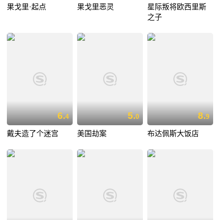
果戈里·起点
果戈里恶灵
星际叛将欧西里斯
之子
6.
5.
8.
4
0
9
戴夫造了个迷宫
美国劫案
布达佩斯大饭店