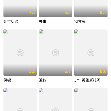
7.
5.
9.
3
8
3
死亡实验
失事
钢琴家
5.
6.
6.
3
0
8
保镖
近敌
少年英雄斯托姆