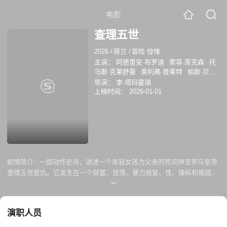
电影
查理五世
2026
/
荷兰
/
冒险 惊悚
主演：
阿德里安·布罗迪
索菲·库克森
托
马斯·克莱舒曼
奥利弗·普莱特
帕斯·贝加
鲁格·豪尔
比尔·斯卡斯加德
格里高利·菲
导演：
李·塔玛霍瑞
托西
戈兹·奥托
汤姆·霍夫曼
迈克尔·帕
上映时间：
2026-01-01
斯
布莱恩·卡斯佩
卡雷尔·多布雷
西蒙·
戴伊
剧情简介 :
一部动作史诗，讲述一个年轻女孩为父亲的死向神圣罗马皇帝
查理五世复仇。它发生在一个财富、放荡、暴力报复、性、操纵和叛国的
世界里...这是16世纪重游。
演职人员