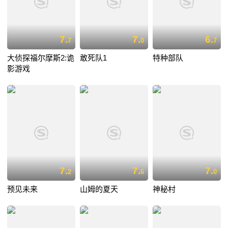
7.
7.
6.
7
0
7
大侦探福尔摩斯2:诡
敢死队1
特种部队
影游戏
7.
7.
7.
2
6
0
预见未来
山姆的夏天
神秘村