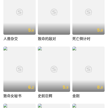
5.
5.
6
8
人兽杂交
致命的敌对
死亡倒计时
6.
5.
8.
2
9
0
致命女秘书
史前巨鳄
金刚