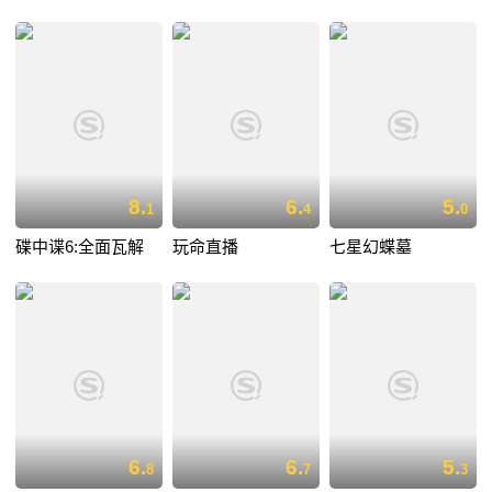
8.
6.
5.
1
4
0
碟中谍6:全面瓦解
玩命直播
七星幻蝶墓
6.
6.
5.
8
7
3