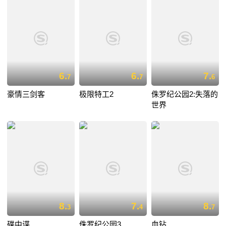
6.
6.
7.
7
7
6
豪情三剑客
极限特工2
侏罗纪公园2:失落的
世界
8.
7.
8.
3
4
7
碟中谍
侏罗纪公园3
血钻