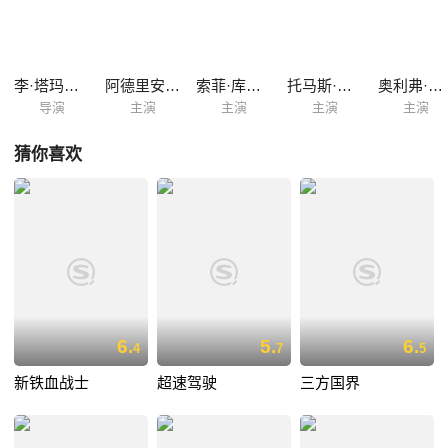
李·塔玛霍瑞
阿德里安·布罗迪
索菲·库克森
托马斯·克莱舒曼
奥利弗·普莱特
导演
主演
主演
主演
主演
猜你喜欢
6.
5.
6.
4
7
5
新铁血战士
超速驾驶
三方国界