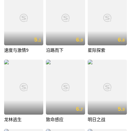
5.
6.
6.
1
9
8
速度与激情9
沿路而下
星际探索
6.
5.
7
9
龙林逃生
致命感应
明日之战