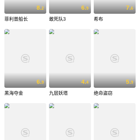
8.
6.
7.
2
9
6
菲利普船长
敢死队3
希布
6.
4.
5.
9
4
9
黑海夺金
九层妖塔
绝命盗窃