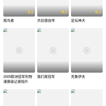
6.
9.
6.
8
0
4
观鸟者
杰拉德自传
足坛神犬
2005欧洲冠军利物
我们是冠军
克鲁伊夫
浦晋级记录短片