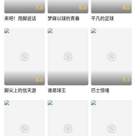
7.
5.
4.
0
0
6
来吧！用脚说话
梦寐以球的青春
平凡的足球
5.
7.
6
3
脚尖上的信天游
谁是球王
巴士惊魂