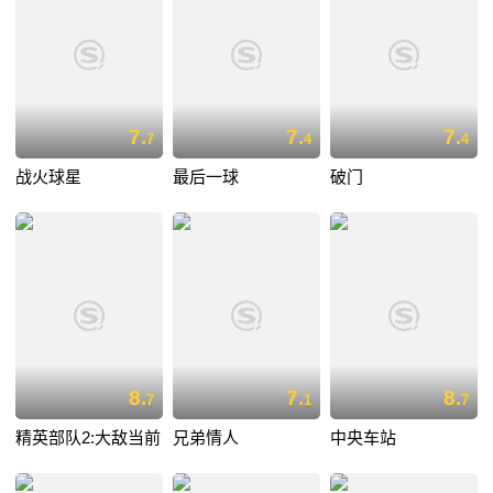
7.
7.
7.
7
4
4
战火球星
最后一球
破门
8.
7.
8.
7
1
7
精英部队2:大敌当前
兄弟情人
中央车站