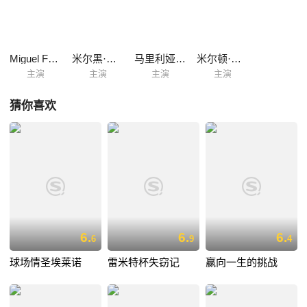
Miguel Falabella
米尔黑·考塔兹
马里利娅·佩拉
米尔顿·哥恩卡维斯
主演
主演
主演
主演
猜你喜欢
6.
6.
6.
6
9
4
球场情圣埃莱诺
雷米特杯失窃记
赢向一生的挑战