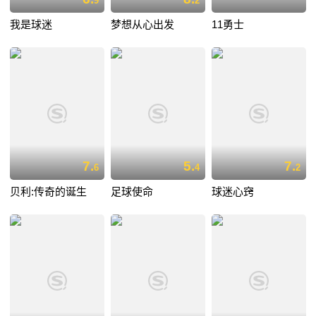
9
2
我是球迷
梦想从心出发
11勇士
7.
5.
7.
6
4
2
贝利:传奇的诞生
足球使命
球迷心窍