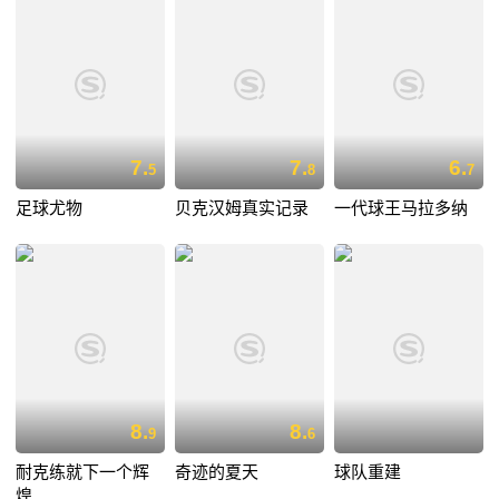
7.
7.
6.
5
8
7
足球尤物
贝克汉姆真实记录
一代球王马拉多纳
8.
8.
9
6
耐克练就下一个辉
奇迹的夏天
球队重建
煌