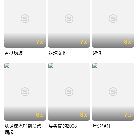
7.
7.
8.
0
0
0
监狱疯波
足球女将
越位
6.
8.
7.
5
0
3
从足球流氓到黑帮
买买提的2008
年少轻狂
崛起