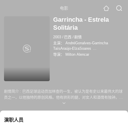
电影
Garrincha - Estrela
Solitária
2003
/
巴西
/
剧情
主演：
AndréGonalves-Garrincha
TaísAraújo-ElzaSoares
AlexandreSchumacher-NiltonSantos
导演：
Milton Alencar
HenriquePires-SandroMoreyra
JeceValado-Carioca
MaríliaPêra-
Vanderléia
ChicoDiaz-Sobral
RobertaRodrigues-Nair
泰丝·阿劳茹
热塞
·瓦拉当
Miguel Falabella
米尔黑·考塔兹
Tatiana Merino
罗伯塔·罗德里格斯
Ana
剧情简介 :
巴西足球运动员加林查的一生，被认为是有史以来最伟大的球
Couto
Alexandre Schumacher
马里利娅·
员之一，以他独特的原创风格。他有拱形的腿，对女人和酒情有独钟。也
佩拉
米尔顿·哥恩卡维斯
曾与歌手艾尔莎苏亚雷斯谈过婚外情，死于相对颓废。电影聚焦于他的顶
点，从1953年到世界锦标赛和里约地区。
演职人员