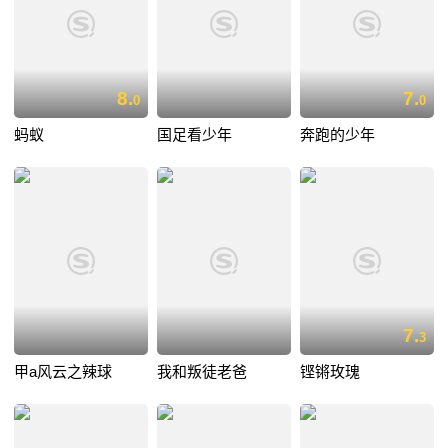
8.
7.
0
0
蚂蚁
国足看少年
奔跑的少年
7.
3
甲a风云之辣球
我和叛徒老爸
铿锵玫瑰