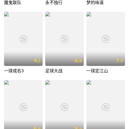
魔鬼联队
永不独行
梦的味道
4.
6.
7.
3
6
4
一球成名3
足球大战
一球定江山
6.
8.