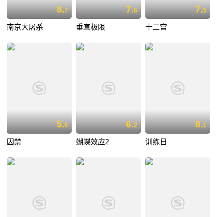
8.
7.
7.
7
6
5
南京大屠杀
垂直极限
十二宫
5.
6.
8.
6
2
1
囚禁
蝴蝶效应2
训练日