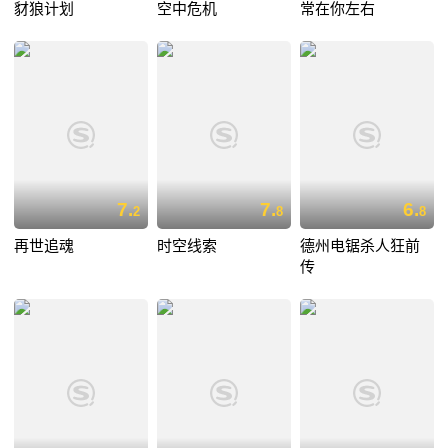
豺狼计划
空中危机
常在你左右
7.
7.
6.
2
8
8
再世追魂
时空线索
德州电锯杀人狂前
传