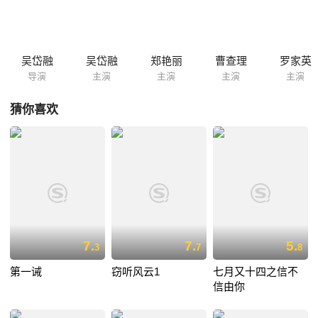
吴岱融
吴岱融
郑艳丽
曹查理
罗家英
导演
主演
主演
主演
主演
猜你喜欢
7.
7.
5.
3
7
8
第一诫
窃听风云1
七月又十四之信不
信由你