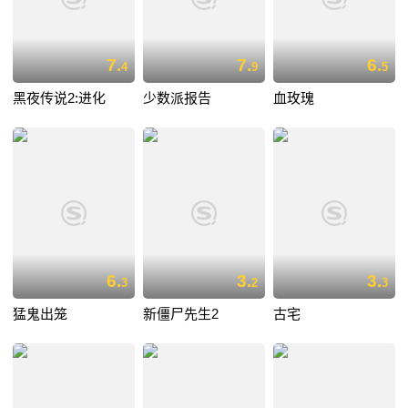
7.
7.
6.
4
9
5
黑夜传说2:进化
少数派报告
血玫瑰
6.
3.
3.
3
2
3
猛鬼出笼
新僵尸先生2
古宅