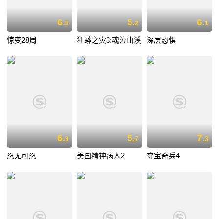
6.
5.
6.
5
2
1
惊变28周
狂蟒之灾3:魂泣山溪
深层恐惧
6.
5.
7.
9
7
3
忍无可忍
美国精神病人2
夺宝奇兵4