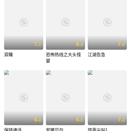
7.
6.
7.
7
4
6
双瞳
恐怖热线之大头怪
江湖告急
婴
6.
6.
7.
8
5
2
保持通话
安娜贝尔
惊声尖叫1