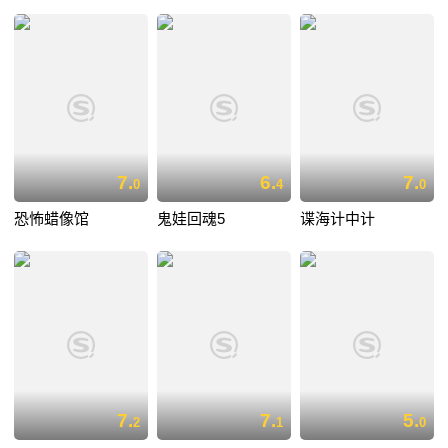
7.
6.
7.
0
4
0
恐怖蜡像馆
鬼娃回魂5
谍海计中计
7.
7.
5.
2
1
0