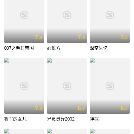
7.
7.
7.
4
9
4
007之明日帝国
心慌方
深空失忆
7.
6.
8.
3
7
5
将军的女儿
异灵灵异2002
神探