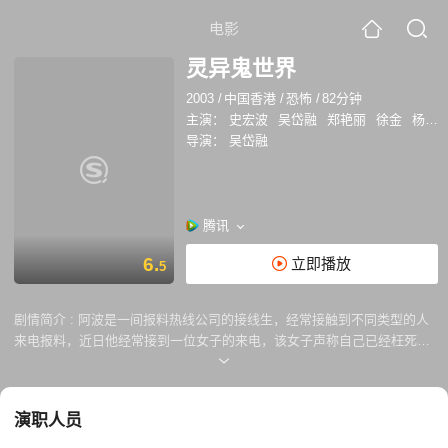
电影
灵异鬼世界
2003
/
中国香港
/
恐怖
/
82分钟
主演：
史宏波
吴岱融
郑艳丽
徐金
杨晶
导演：
吴岱融
腾讯
6.
立即播放
5
剧情简介 :
阿波是一间报料热线公司的接线生，经常接触到不同类型的人
来电报料，近日他经常接到一位女子的来电，该女子声称自己已经枉死，
要求阿波为她申冤，阿波以为只是一般的恶作剧，故此未加理会，但往后
数日不断有怪事发生，女鬼更把阿波带到自己当日被杀现场……
演职人员