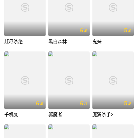
6.
5.
6
0
赶尽杀绝
黑白森林
鬼妹
6.
6.
5.
0
1
8
千机变
驱魔者
魔翼杀手2