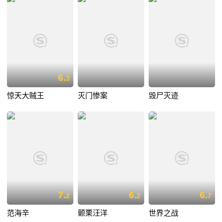
6.
3
惊天大贼王
灭门惨案
毁尸灭迹
7.
6.
6.
2
2
7
范海辛
颤栗汪洋
世界之战