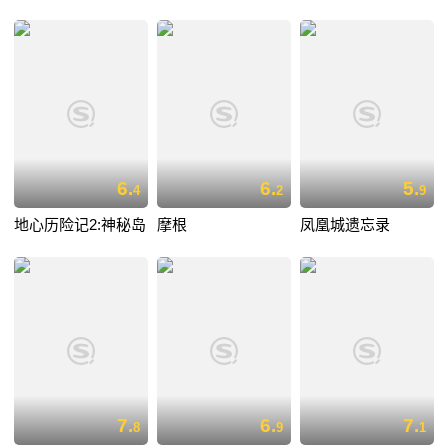
6.
6.
5.
4
2
9
地心历险记2:神秘岛
摩根
凤凰城遗忘录
7.
6.
7.
8
9
1