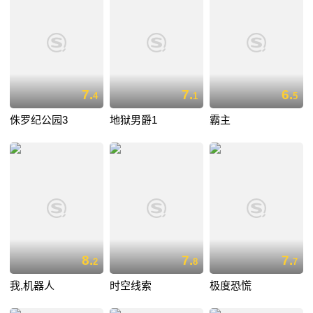
7.
7.
6.
4
1
5
侏罗纪公园3
地狱男爵1
霸主
8.
7.
7.
2
8
7
我,机器人
时空线索
极度恐慌