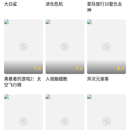
大白鲨
进化危机
星际旅行10复仇女
神
7.
7.
8.
0
6
4
勇敢者的游戏2：太
入侵脑细胞
异次元骇客
空飞行棋