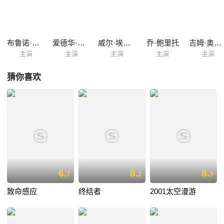
多日寿命限期内死亡，部份变种成新种类，这种超智版蟑螂能模仿人类，
牠们杀害人类后，把受害者的面皮戴上，穿上大褛及利用两条后腿走路，
牠们在李美的残破学校及黑暗的地铁管道匿藏。 与此同时，多宗残酷凶杀
案的死者均是李美的的前男友，警方认为李美的嫌疑最大，遂派遣自以为
布鲁诺·坎波斯
爱德华·艾伯特
威尔·埃斯蒂斯
乔·鲍里托
吉姆·奥希尔
聪颖过人的探员卡拉斯基\对李美进行调查。卡拉斯基起...
主演
主演
主演
主演
主演
猜你喜欢
6.
8.
8.
7
2
9
致命感应
终结者
2001太空漫游