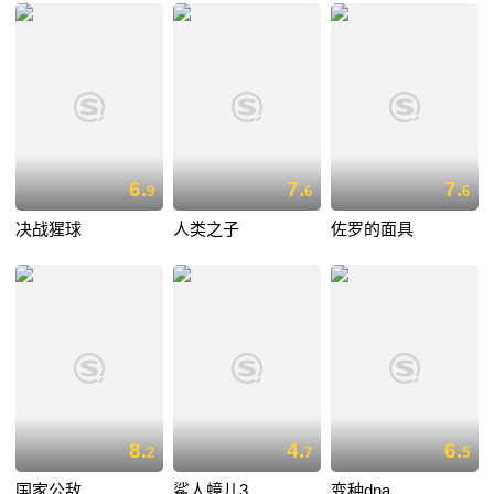
6.
7.
7.
9
6
6
决战猩球
人类之子
佐罗的面具
8.
4.
6.
2
7
5
国家公敌
鲨人蟑儿3
变种dna