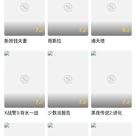
7.
7.
8.
2
2
1
新抢钱夫妻
哥斯拉
通天塔
7.
7.
7.
7
9
4
X战警3:背水一战
少数派报告
黑夜传说2:进化