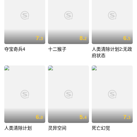
7.
8.
6.
3
2
5
夺宝奇兵4
十二猴子
人类清除计划2:无政
府状态
6.
5.
7.
0
4
3
人类清除计划
灵异空间
死亡幻觉