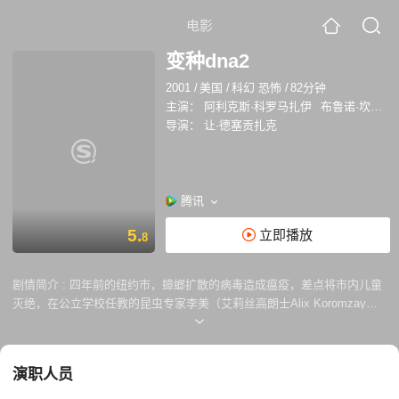
电影
变种dna2
2001
/
美国
/
科幻 恐怖
/
82分钟
主演：
阿利克斯·科罗马扎伊
布鲁诺·坎波斯
导演：
让·德塞贡扎克
腾讯
5.
立即播放
8
剧情简介 :
四年前的纽约市，蟑螂扩散的病毒造成瘟疫，差点将市内儿童
灭绝，在公立学校任教的昆虫专家李美（艾莉丝高朗士Alix Koromzay
饰）想出以毒攻毒方法：利用蚂蚁及白蚁的DNA研制一种取名「犹太」的
新品种蟑螂，借着「犹太」体内的特殊分泌消灭蟑螂的体液，利用它们充
当诱饵出卖肆虐的同类，「犹太」潜入蟑螂邋遢的栖息地把带菌蟑螂一网
演职人员
打垮，病毒最后亦得以控制。 破坏计划看似空前成功，人类在四年后的今
天还以为顽固的蟑螂绝迹人间，可是，并非所有「犹太」的也在预期中百