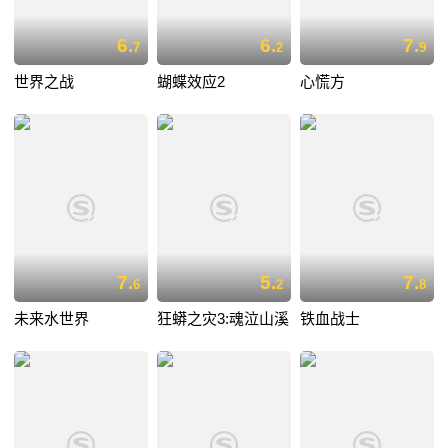
6.
6.
7.
7
2
9
世界之战
蝴蝶效应2
心慌方
7.
5.
7.
6
2
8
未来水世界
狂蟒之灾3:魂泣山溪
铁血战士