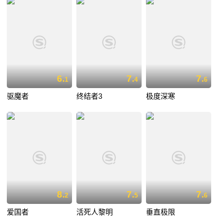
6.
7.
7.
1
4
6
驱魔者
终结者3
极度深寒
8.
7.
7.
2
5
6
爱国者
活死人黎明
垂直极限