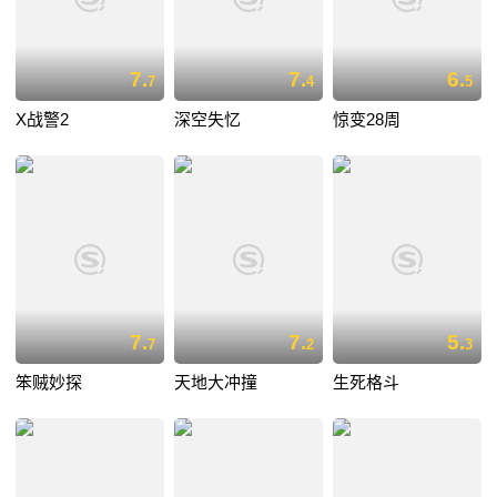
7.
7.
6.
7
4
5
X战警2
深空失忆
惊变28周
7.
7.
5.
7
2
3
笨贼妙探
天地大冲撞
生死格斗