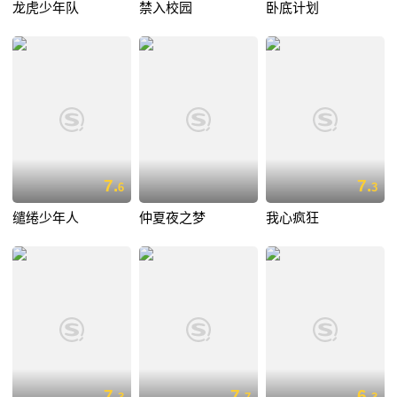
龙虎少年队
禁入校园
卧底计划
7.
7.
6
3
缱绻少年人
仲夏夜之梦
我心疯狂
7.
7.
6.