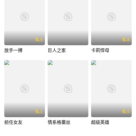
6.
6.
5
8
放手一搏
巨人之家
卡莉悍母
6.
6.
1
5
前任女友
情系格蕾丝
超级英雄