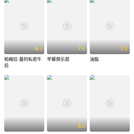
6.
7.
7.
1
9
3
帕梅拉·曼的私密午
早餐俱乐部
油脂
后
5.
9