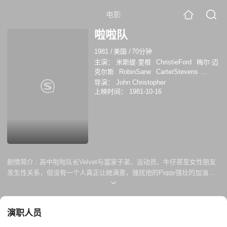
电影
啦啦队
1981
/
美国
/
70分钟
主演：
米斯缇·里根
ChristieFord
梅尔·迈
克尔斯
RobinSane
CarterStevens
RonHudd
杰瑞·巴特勒
EricRyan
导演：
John Christopher
JackBravman
罗德·皮尔斯
Carter
上映时间：
1981-10-16
Stevens
Jack Bravman
剧情简介 :
高中啦啦队长Velvet与富家子弟、运动员、牛仔甚至女性朋友
发生性关系，但没有一个人真正让她满意，骚扰他的Piggy强壮的加油站
工人，会是他吗？
演职人员