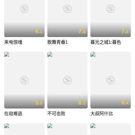
6.
7.
7.
1
8
6
来电惊魂
歌舞青春1
暮光之城1:暮色
5.
8.
6.
8
2
4
在劫难逃
不可击败
大叔阿什比