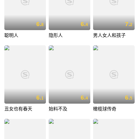
6.
6.
7.
8
4
2
聪明人
隐形人
男人女人和孩子
6.
6.
6.
1
4
5
丑女也有春天
始料不及
橄榄球传奇