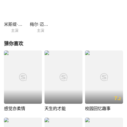
米斯缇·里根
梅尔·迈克尔斯
主演
主演
猜你喜欢
7.
2
感觉亦柔情
天生的才能
校园回忆趣事