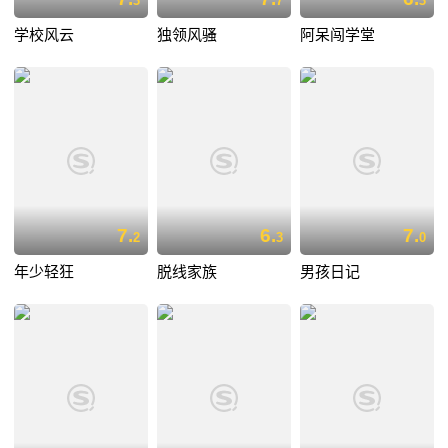
3
7
3
学校风云
独领风骚
阿呆闯学堂
7.
6.
7.
2
3
0
年少轻狂
脱线家族
男孩日记