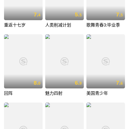
7.
5.
7.
4
5
5
重返十七岁
人类削减计划
歌舞青春3:毕业季
8.
6.
7.
0
9
6
回阵
魅力四射
美国青少年