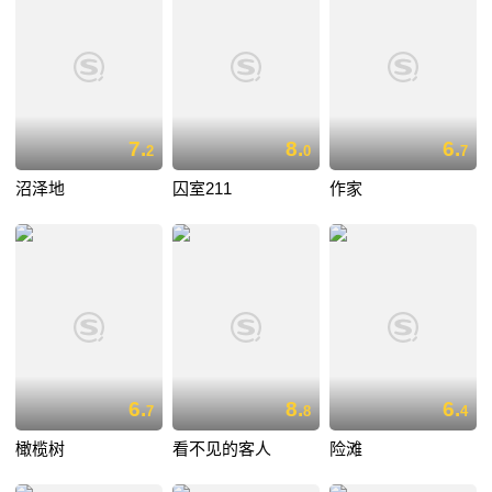
7.
8.
6.
2
0
7
沼泽地
囚室211
作家
6.
8.
6.
7
8
4
橄榄树
看不见的客人
险滩