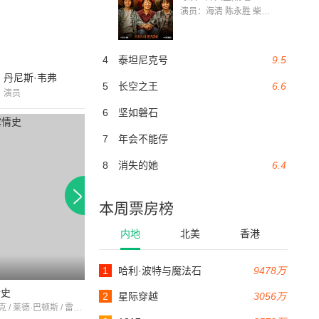
演员：海清 陈永胜 柴烨 王玥婷 万国鹏 美朵达瓦 赵瑞婷 罗解艳 郭莉娜 潘家艳
4
泰坦尼克号
9.5
丹尼斯·韦弗
5
长空之王
6.6
演员
6
坚如磐石
7
年会不能停
8
消失的她
6.4
本周票房榜
内地
北美
香港
1
哈利·波特与魔法石
9478万
99分钟
62分钟
情史
蓬门碧玉
伟大的吉尔德斯利
2
星际穿越
3056万
卡罗尔·贝克 / 莱德·巴顿斯 / 雷夫·瓦朗
黛安娜·麦克贝恩 / 阿瑟·肯尼迪 / 内斯顿布什