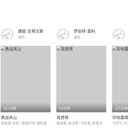
康妮·史蒂文斯
罗伯特·莫利
演员
演员
107分钟
91分钟
125分钟
勇战关山
双虎将
珍哈露
理查德·布恩 / 斯图尔特·惠特曼 / 安东尼·弗兰西欧萨
路易斯·海沃德 / 丹尼斯·欧基夫