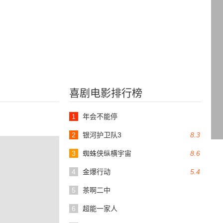
喜剧电影排行榜
1
年会不能停
2
银河护卫队3
8.3
3
蜘蛛侠纵横宇宙
8.6
4
金爆行动
5.4
5
茶啊二中
6
超能一家人