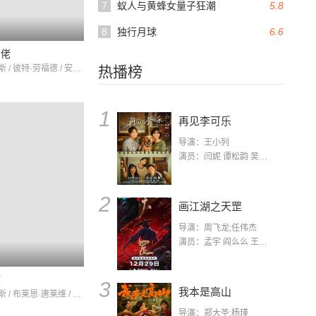
7
蚁人与黄蜂女量子狂潮
5.8
8
独行月球
6.6
阔佬
杰瑞·刘易斯 / 彼特·劳福德 / 安妮·弗朗西丝
热播榜
1
再见李可乐
导演：王小列
演员：闫妮 谭松韵 吴京 蒋龙 赵小棠 冯雷 李虎城 平安 小七 小可乐
2
画江湖之天罡
导演：周飞龙;任伟杰
演员：孟宇 阎么么 王凯 郭政建 阎萌萌 杨默 高枫 齐斯伽 刘芊含 马程
孩
3
我本是高山
杰瑞·刘易斯 / 布莱恩·唐莱维 / 霍华德·麦克尼尔
导演：郑大圣;杨瑾