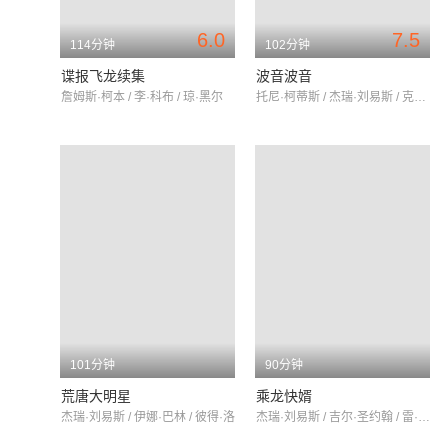
6.0
7.5
114分钟
102分钟
谍报飞龙续集
波音波音
詹姆斯·柯本 / 李·科布 / 琼·黑尔
托尼·柯蒂斯 / 杰瑞·刘易斯 / 克里斯蒂亚娜·施米特默
101分钟
90分钟
荒唐大明星
乘龙快婿
杰瑞·刘易斯 / 伊娜·巴林 / 彼得·洛
杰瑞·刘易斯 / 吉尔·圣约翰 / 雷·沃尔斯顿