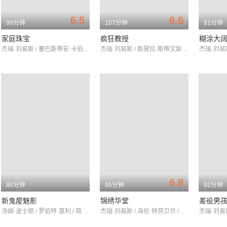
6.5
6.6
99分钟
107分钟
91分钟
家庭珠宝
疯狂教授
糊涂大
杰瑞·刘易斯 / 塞巴斯蒂安·卡伯特 / 尼尔·哈弥尔顿
杰瑞·刘易斯 / 斯黛拉·斯蒂文斯 / 德尔穆尔
6.8
86分钟
95分钟
92分钟
新鬼屋魅影
锦绣华堂
差役男
汤姆·波士顿 / 罗伯特·莫利 / 简妮特·斯科特
杰瑞·刘易斯 / 海伦·特劳贝尔 / 帕特·斯坦利