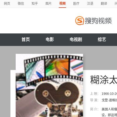
网页
微信
知乎
图片
视频
医疗
汉语
翻译
首页
电影
电视剧
综艺
糊涂
上 映：
1966-10-2
导 演：
戈登·道格
简 介：
美国人和
设，即这