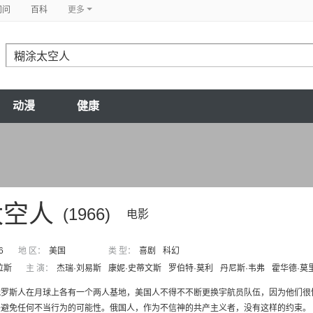
问问
百科
更多
动漫
健康
太空人
(1966)
电影
6
地 区：
美国
类 型：
喜剧
科幻
拉斯
主 演：
杰瑞·刘易斯
康妮·史蒂文斯
罗伯特·莫利
丹尼斯·韦弗
霍华德·莫
俄罗斯人在月球上各有一个两人基地，美国人不得不不断更换宇航员队伍，因为他们很
将避免任何不当行为的可能性。俄国人，作为不信神的共产主义者，没有这样的约束。