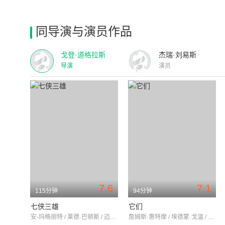
同导演与演员作品
戈登·道格拉斯
杰瑞·刘易斯
导演
演员
7.6
7.1
115分钟
94分钟
七侠三雄
它们
安-玛格丽特 / 莱德·巴顿斯 / 迈克·康纳斯
詹姆斯·惠特摩 / 埃德蒙·戈温 / 詹姆斯·阿尼斯