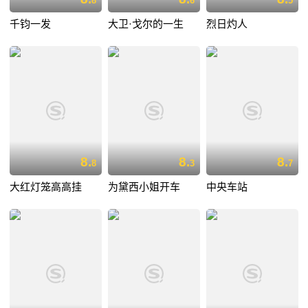
8
6
5
千钧一发
大卫·戈尔的一生
烈日灼人
8.
8.
8.
8
3
7
大红灯笼高高挂
为黛西小姐开车
中央车站