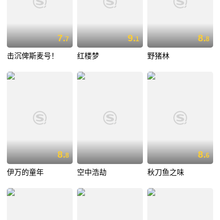
7.
9.
8.
7
1
8
击沉俾斯麦号！
红楼梦
野猪林
8.
8.
8
6
伊万的童年
空中浩劫
秋刀鱼之味