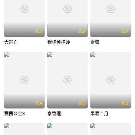
8.
8.
6.
3
8
9
大逃亡
穆桂英挂帅
雷锋
8.
8.
8.
4
9
2
茜茜公主3
秦香莲
早春二月