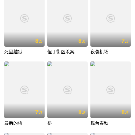
8.
8.
7.
5
0
3
死囚越狱
但丁街凶杀案
夜袭机场
7.
8.
8.
3
8
9
最后的桥
桥
舞台春秋