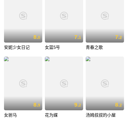
8.
7.
7.
0
1
2
安妮少女日记
女篮5号
青春之歌
8.
9.
8.
9
2
2
女驸马
花为媒
汤姆叔叔的小屋