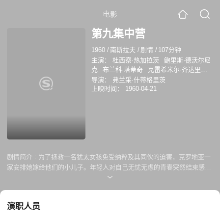
电影
第九集中营
1960
/
南斯拉夫
/
剧情
/
107分钟
主演：
杜西察·热加拉茨
鲍里斯·德沃尔尼
克
布兰科·塔蒂奇
克雷希米尔·齐达里奇
Rikard Simonelli
Djurdja Segedin
Zlatko
导演：
弗兰采·什蒂格里茨
Madunic
Dragan Milivojevic
贝芭·隆查
上映时间：
1960-04-21
尔
Vera Misita
剧情简介 :
为了拯救一名犹太女孩免受纳粹及其同伙的迫害，克罗地亚一
家安排她嫁给他们的小儿子。年轻人对自己无忧无虑的青春突然结束感到
不满，他似乎不喜欢这个女孩或整个想法。然而，当她在一次街头突袭中
被抓时，已经太晚了——他必须面对他爱她的事实。一个年轻人开始寻找
她，即使这意味着他必须去集中营的中心——第九圈。
演职人员