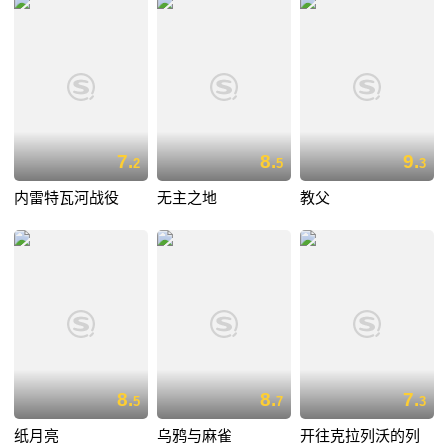
7.
8.
9.
2
5
3
内雷特瓦河战役
无主之地
教父
8.
8.
7.
5
7
3
纸月亮
乌鸦与麻雀
开往克拉列沃的列