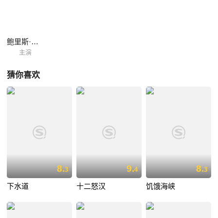
鲍里斯·德沃尔尼克
主演
猜你喜欢
8.
9.
8.
3
4
3
下水道
十二怒汉
饥饿海峡