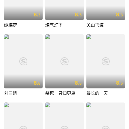
8.
8.
8.
3
5
3
蝴蝶梦
煤气灯下
关山飞渡
8.
8.
8.
6
6
5
刘三姐
杀死一只知更鸟
最长的一天