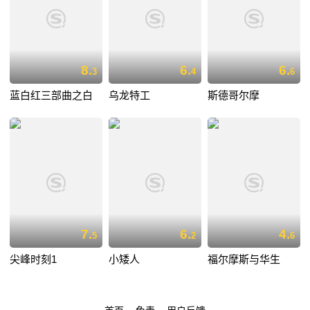
8.
6.
6.
3
4
6
蓝白红三部曲之白
乌龙特工
斯德哥尔摩
7.
6.
4.
5
2
6
尖峰时刻1
小矮人
福尔摩斯与华生