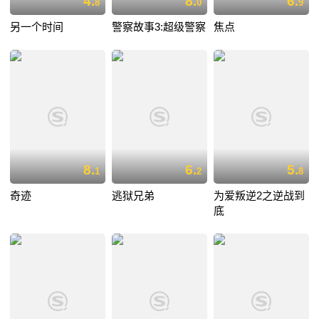
4.
8.
6.
8
0
9
另一个时间
警察故事3:超级警察
焦点
8.
6.
5.
1
2
8
奇迹
逃狱兄弟
为爱叛逆2之逆战到
底