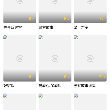
6.
8.
7.
5
2
1
夺金四贱客
警察故事
梁上君子
8.
6.
7.
5
7
9
好家伙
提着心,吊着胆
警察故事续集