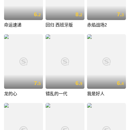
6.
8.
7.
2
2
3
命运速递
回归 西班牙版
赤焰战场2
7.
6.
6.
5
9
4
龙的心
错乱的一代
我是好人