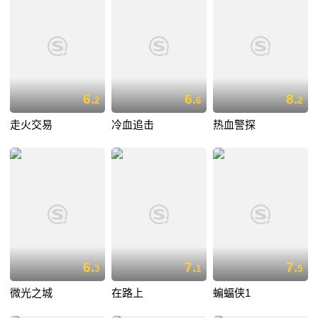
6.
6.
8.
2
6
2
走火交易
冷血追击
热血警探
6.
7.
7.
3
1
5
微光之城
在路上
蝙蝠侠1