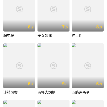
8.
7.
8.
7
5
3
骗中骗
美女如我
绅士们
6.
9.
6.
1
1
9
迷镇凶案
两杆大烟枪
五路追杀令