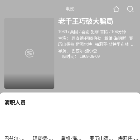
电影
老千王巧破大骗局
1969
/
英国
/
喜剧 犯罪 冒险
/
104分钟
主演：
理查德·阿滕伯勒
戴维·海明斯
亚
历山德拉·斯图尔特
梅莉莎·斯特里布林
特伦斯·亚历山大
卡尔文·洛克哈特
大卫·
导演：
巴兹尔·迪尔登
希里
艾伦·吉福德
大卫·洛奇
Nicholas
上映时间：
1969-06-09
Pennell
演职人员
巴兹尔·迪尔登
理查德·阿滕伯勒
戴维·海明斯
亚历山德拉·斯图尔特
梅莉莎·斯特里布林