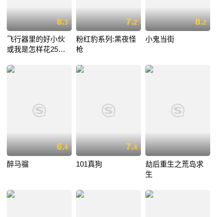
8.
7.
8.
3
2
2
飞行器里的好小伙
粉红豹系列:黑夜怪
小鬼当街
或我是怎样花25小
枪
时11分从伦敦飞到
巴黎
6.
7.
4
4
醉马骝
101真狗
劫后重生之荒岛求
生