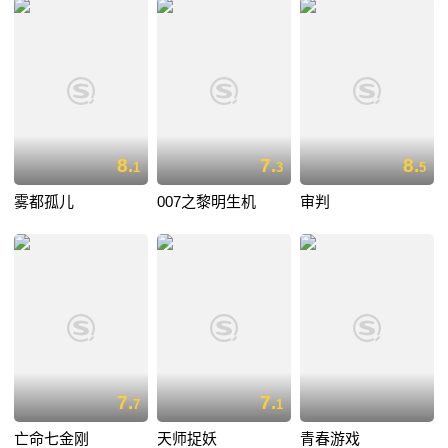
8.
7.
8.
1
3
5
雾都孤儿
007之黎明生机
审判
7.
7.
7
1
亡命七金刚
天师捉妖
青春游戏