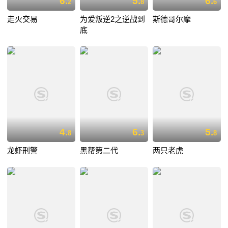
6.
5.
6.
2
8
6
走火交易
为爱叛逆2之逆战到
斯德哥尔摩
底
4.
6.
5.
8
3
8
龙虾刑警
黑帮第二代
两只老虎