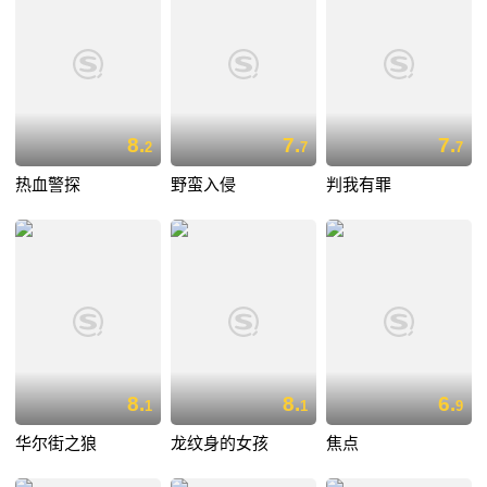
8.
7.
7.
2
7
7
热血警探
野蛮入侵
判我有罪
8.
8.
6.
1
1
9
华尔街之狼
龙纹身的女孩
焦点