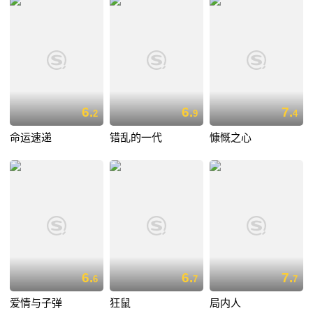
6.
6.
7.
2
9
4
命运速递
错乱的一代
慷慨之心
6.
6.
7.
6
7
7
爱情与子弹
狂鼠
局内人