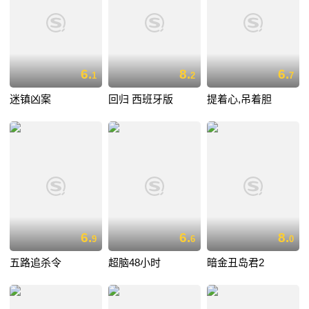
6.
8.
6.
1
2
7
迷镇凶案
回归 西班牙版
提着心,吊着胆
6.
6.
8.
9
6
0
五路追杀令
超脑48小时
暗金丑岛君2