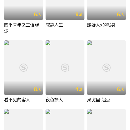
6.
9.
6.
3
0
3
四平青年之三傻罪
寂静人生
嫌疑人x的献身
途
8.
4.
6.
8
8
8
看不见的客人
夜色撩人
果戈里·起点