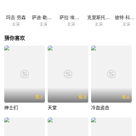
玛吉·劳森
萨迪·勒布朗
萨拉·埃德蒙森
克里斯托弗·谢尔
彼特·科拉米斯
主演
主演
主演
主演
主演
猜你喜欢
8.
6.
6.
3
5
6
绅士们
天堂
冷血追击