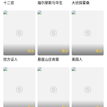
十二宫
福尔摩斯与华生
大侦探霍桑
9.
8.
6.
4
4
5
控方证人
悬崖山庄奇案
美国人