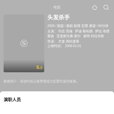
电影
头发杀手
2009
/
英国
/
喜剧 剧情 犯罪 悬疑
/
90分钟
主演：
玛吉·劳森
萨迪·勒布朗
萨拉·埃德
蒙森
克里斯托弗·谢尔
彼特·科拉米斯
道
恩·楚拜
因格里德·托伦斯
杰森斯·乔姆宾
导演：
杰里·西科里蒂
卡门·摩尔
维克多·韦伯斯特
上映时间：
2009-01-01
5.
5
剧情简介 :
讲述时尚记者梦想成为犯罪作家的故事。
演职人员