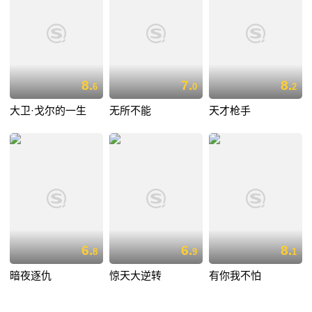
8.
7.
8.
6
0
2
大卫·戈尔的一生
无所不能
天才枪手
6.
6.
8.
8
9
1
暗夜逐仇
惊天大逆转
有你我不怕