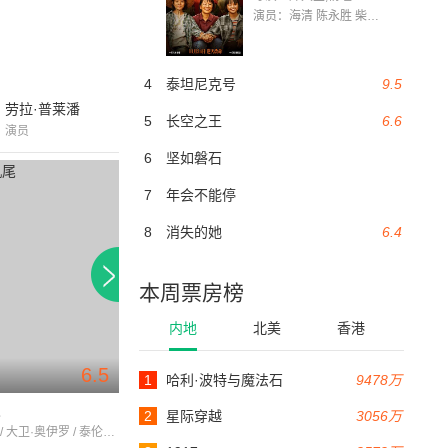
演员：海清 陈永胜 柴烨 王玥婷 万国鹏 美朵达瓦 赵瑞婷 罗解艳 郭莉娜 潘家艳
4
泰坦尼克号
9.5
劳拉·普莱潘
5
长空之王
6.6
演员
6
坚如磐石
7
年会不能停
8
消失的她
6.4
本周票房榜
内地
北美
香港
6.5
6.8
1
哈利·波特与魔法石
9478万
104分钟
96分钟
尾
美丽坏姐妹
刺客学妹
2
星际穿越
3056万
内特·派克 / 大卫·奥伊罗 / 泰伦斯·霍华德
埃文·蕾切尔·伍德 / 大卫·瓦格纳 / 布伦特·戈德堡