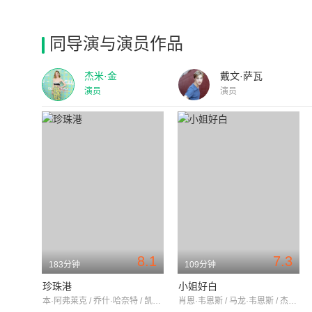
同导演与演员作品
杰米·金
戴文·萨瓦
演员
演员
8.1
7.3
183分钟
109分钟
珍珠港
小姐好白
本·阿弗莱克 / 乔什·哈奈特 / 凯特·贝金赛尔
肖恩·韦恩斯 / 马龙·韦恩斯 / 杰米·金