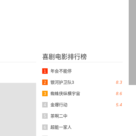
喜剧电影排行榜
1
年会不能停
2
银河护卫队3
8.3
3
蜘蛛侠纵横宇宙
8.6
4
金爆行动
5.4
5
茶啊二中
6
超能一家人