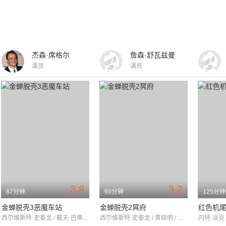
杰森·席格尔
詹森·舒瓦兹曼
演员
演员
3.8
3.2
87分钟
93分钟
125分钟
金蝉脱壳3恶魔车站
金蝉脱壳2冥府
红色机
西尔维斯特·史泰龙 / 戴夫·巴蒂斯塔 / 50分
西尔维斯特·史泰龙 / 黄晓明 / 戴夫·巴蒂斯塔