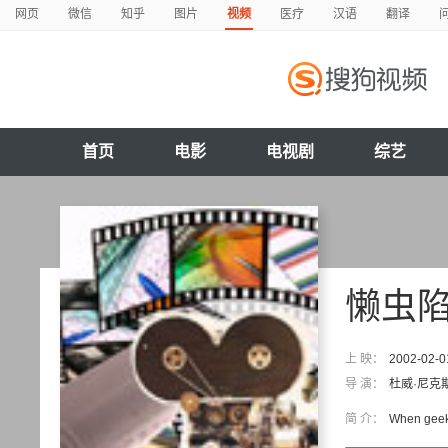
网页
微信
知乎
图片
视频
医疗
汉语
翻译
首页
电影
电视剧
综艺
懒虫
上 映：
2002-02-0
导 演：
杜威·尼克
简 介：
When geeky