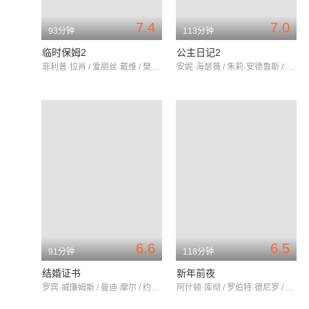
7.4
7.0
93分钟
113分钟
临时保姆2
公主日记2
菲利普·拉肖 / 爱丽丝·戴维 / 樊尚·德扎尼亚
安妮·海瑟薇 / 朱莉·安德鲁斯 / 埃克托尔·埃利松多
6.6
6.5
91分钟
118分钟
结婚证书
新年前夜
罗宾·威廉姆斯 / 曼迪·摩尔 / 约翰·卡拉辛斯基
阿什顿·库彻 / 罗伯特·德尼罗 / 凯瑟琳·海格尔