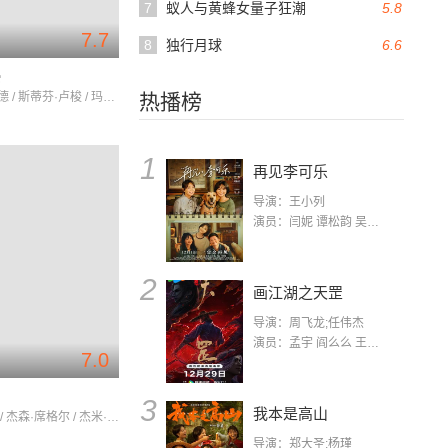
7
蚁人与黄蜂女量子狂潮
5.8
7.7
8
独行月球
6.6
侵
雷米·吉拉德 / 斯蒂芬·卢梭 / 玛丽-乔西·克罗兹
热播榜
1
再见李可乐
导演：王小列
演员：闫妮 谭松韵 吴京 蒋龙 赵小棠 冯雷 李虎城 平安 小七 小可乐
2
画江湖之天罡
导演：周飞龙;任伟杰
演员：孟宇 阎么么 王凯 郭政建 阎萌萌 杨默 高枫 齐斯伽 刘芊含 马程
7.0
郎
3
我本是高山
保罗·路德 / 杰森·席格尔 / 杰米·普莱斯利
导演：郑大圣;杨瑾