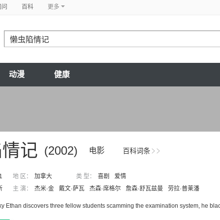
问问
百科
更多
动漫
健康
陷情记
(2002)
电影
百科词条
1
地 区：
加拿大
类 型：
喜剧
爱情
斯
主 演：
杰米·金
戴文·萨瓦
杰森·席格尔
詹森·舒瓦兹曼
劳拉·普莱潘
 Ethan discovers three fellow students scamming the examination system, he black