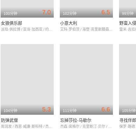
7.0
6.5
100分钟
102分钟
99分钟
女狼俱乐部
小意大利
野蛮入
派珀·佩拉博 / 亚当·加西亚 / 约翰·古德曼
艾玛·罗伯茨 / 海登·克里斯滕森 / 艾莉莎·米兰诺
5.3
6.6
104分钟
111分钟
105分钟
防弹武僧
忘掉莎拉-马歇尔
寻找伴
周润发 / 西恩·威廉·斯科特 / 杰米·金
杰森·席格尔 / 克里斯汀·贝尔 / 米拉·库尼斯