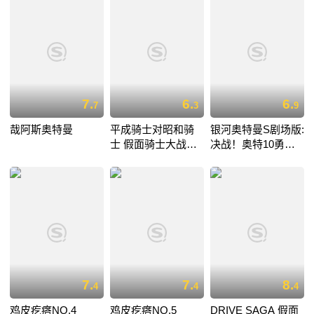
7.
6.
6.
7
3
9
哉阿斯奥特曼
平成骑士对昭和骑
银河奥特曼S剧场版:
士 假面骑士大战
决战！奥特10勇
feat.超级战队
士！
7.
7.
8.
4
4
4
鸡皮疙瘩NO.4
鸡皮疙瘩NO.5
DRIVE SAGA 假面