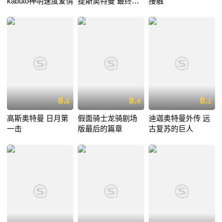
kabuto神明速度爱情
提斯奥特曼 最终决
接触
战
8.
8.
8.
6
4
1
高斯奥特曼 日月第
假面骑士龙骑剧场
迪迦奥特曼外传 远
一击
版最后的篇章
古复苏的巨人