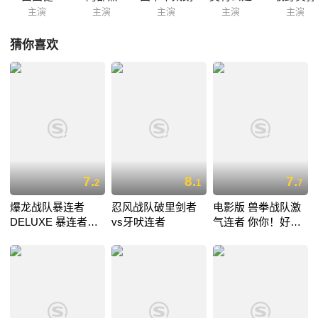
主演
主演
主演
主演
主演
猜你喜欢
7.
8.
7.
2
1
7
爆龙战队暴连者
忍风战队破里剑者
电影版 兽拳战队激
DELUXE 暴连者的
vs牙吠连者
气连者 你你！好
暑假好冰喔！
好！香港大决战