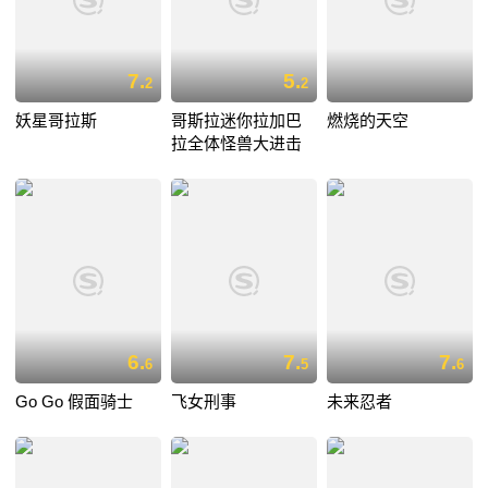
7.
5.
2
2
妖星哥拉斯
哥斯拉迷你拉加巴
燃烧的天空
拉全体怪兽大进击
6.
7.
7.
6
5
6
Go Go 假面骑士
飞女刑事
未来忍者