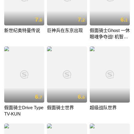
7.
7.
6.
6
2
1
新世纪奥特曼传说
巨神兵在东京出现
假面骑士Ghost 一休
眼魂争夺战! 机智大
比拼!!
6.
6.
7
6
假面骑士Drive Type
假面骑士世界
超级战队世界
TV-KUN