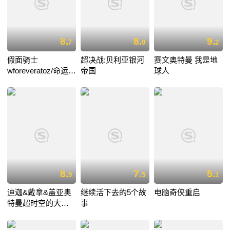
8.
8.
9.
7
0
2
假面骑士
超决战:贝利亚银河
赛文奥特曼 我是地
wforeveratoz/命运的
帝国
球人
盖亚记忆存储条
8.
7.
5.
9
5
1
迪迦&戴拿&盖亚奥
继续活下去的5个故
电脑奇侠重启
特曼超时空的大决
事
战