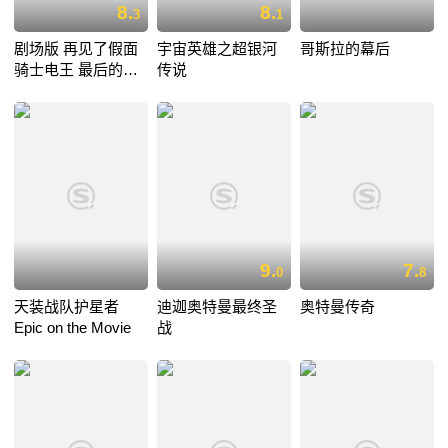
8.
8.
3
1
剧场版 再见了假面
宇宙英雄之超银河
哥斯拉的幕后
骑士电王 最后的倒
传说
计时
9.
7.
0
8
天装战队护星者
迪迦奥特曼最终圣
奥特曼传奇
Epic on the Movie
战