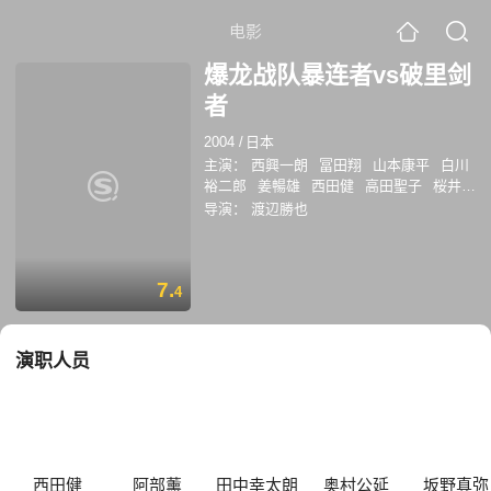
电影
爆龙战队暴连者vs破里剑
者
2004
/
日本
主演：
西興一朗
冨田翔
山本康平
白川
裕二郎
姜暢雄
西田健
高田聖子
桜井映
里
鈴木かすみ
いとうあいこ
阿部薰
田
导演：
渡辺勝也
中幸太朗
奥村公延
西島未智
坂野真弥
塩谷瞬
长泽奈央
盐谷瞬
Christopher
Pellegrini
西兴一郎
山本梓
富田翔
伊
7.
藤爱子
梁田清之
4
演职人员
西田健
阿部薰
田中幸太朗
奥村公延
坂野真弥