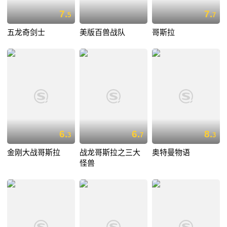
7.
7.
5
7
五龙奇剑士
美版百兽战队
哥斯拉
6.
6.
8.
3
7
3
金刚大战哥斯拉
战龙哥斯拉之三大
奥特曼物语
怪兽