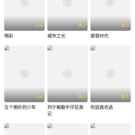
7.
9.
9.
5
3
3
喝彩
城市之光
摩登时代
7.
8.
8.
8
4
5
五个相扑的少年
列宁格勒牛仔征美
你逃我也逃
记