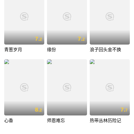
7.
7.
2
2
青葱岁月
缘份
浪子回头金不换
8.
7.
2
7
心香
师恩难忘
热带丛林历险记