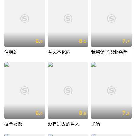
6.
8.
7.
5
1
7
油脂2
春风不化雨
我聘请了职业杀手
6.
8.
7.
0
5
2
掘金女郎
没有过去的男人
尤哈