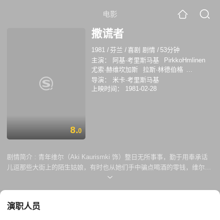
电影
撒谎者
1981
/
芬兰
/
喜剧 剧情
/
53分钟
主演：
阿基·考里斯马基
PirkkoHmlinen
尤索·赫维坎加斯
拉斯·林德伯格
EsaSirkkunen
JukkaJrvel
导演：
米卡·考里斯马基
MarjaHeiskanen
马蒂·佩龙帕
上映时间：
1981-02-28
MikkoMattila
TainaNystrm
EijaVilpas
ToniSulzbeck
JuhaniTommola
JuiceLeskinen
ReinoMarkkanen
PaulaKaurismki
马库·佩尔托拉
8.
0
TapioSaariaho
VirveLarimo
JukkaAnttila
Pirkko Hmlinen
Esa
Sirkkunen
Jukka Jrvel
Marja Heiskanen
剧情简介 :
青年维尔（Aki Kaurismki 饰）整日无所事事，勤于用奉承话
Mikko Mattila
Taina Nystrm
儿逗那些大街上的陌生姑娘，有时也从她们手中骗点喝酒的零钱，维尔的
主要收入来源于各式朋友、熟人，他用各种谎话借钱之余，也和几个浪荡
青年、知识分子流连酒吧，谈论哲学文学的话题。维尔在游乐场偶遇游艺
女郎图拉，维尔将她拽走，向她灌输自尊的重要，并表示自己可以担负养
演职人员
家的责任，二人生活到了同一屋檐下，但维尔毫无改变，执着于自己那发
表前景并不明朗的写作事业，依靠骗钱与偶发性的盗窃度日。二人终于吵