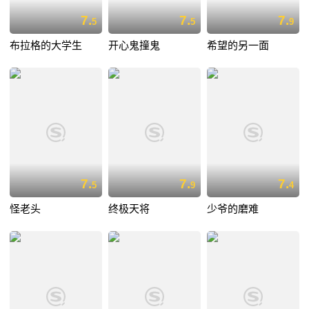
7.
7.
7.
5
5
9
布拉格的大学生
开心鬼撞鬼
希望的另一面
7.
7.
7.
5
9
4
怪老头
终极天将
少爷的磨难