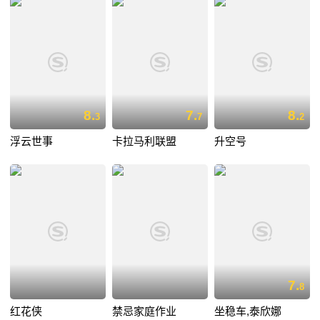
8.
7.
8.
3
7
2
浮云世事
卡拉马利联盟
升空号
7.
8
红花侠
禁忌家庭作业
坐稳车,泰欣娜