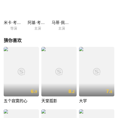
翻，图拉离他而去，当两人再一次在街上相遇，维尔像自己看过的那场新
浪潮电影一样，给出了一个荒诞的结局。 本片获1981年芬兰坦佩雷国际
短片电影节Risto Jarva奖。
米卡·考里斯马基
阿基·考里斯马基
马蒂·佩龙帕
导演
主演
主演
猜你喜欢
6.
8.
7.
9
2
6
五个寂寞的心
天堂孤影
大学