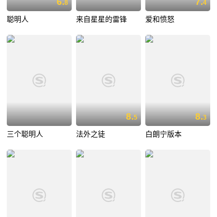
6.
7.
8
4
聪明人
来自星星的雷锋
爱和愤怒
8.
8.
5
3
三个聪明人
法外之徒
白朗宁版本