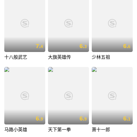
7.
6.
6.
4
3
6
十八般武艺
大旗英雄传
少林五祖
6.
6.
6.
9
9
1
马路小英雄
天下第一拳
萧十一郎