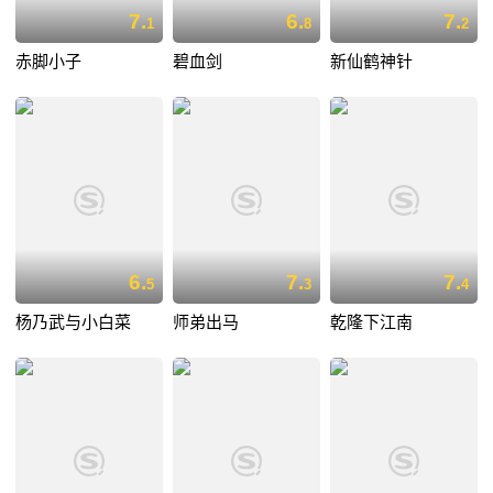
7.
6.
7.
1
8
2
赤脚小子
碧血剑
新仙鹤神针
6.
7.
7.
5
3
4
杨乃武与小白菜
师弟出马
乾隆下江南