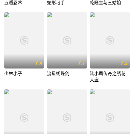
五遁忍术
蛇形刁手
乾隆皇与三姑娘
7.
7.
7.
4
7
2
少林小子
流星蝴蝶剑
陆小凤传奇之绣花
大盗