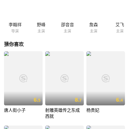
李翰祥
野峰
邵音音
詹森
艾飞
导演
主演
主演
主演
主演
猜你喜欢
6.
8.
6.
5
7
4
唐人街小子
射雕英雄传之东成
杨贵妃
西就