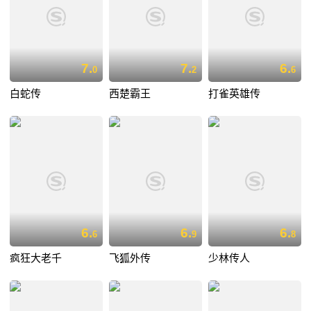
7.
7.
6.
0
2
6
白蛇传
西楚霸王
打雀英雄传
6.
6.
6.
6
9
8
疯狂大老千
飞狐外传
少林传人