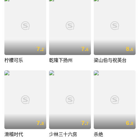
7.
7.
8.
2
6
6
柠檬可乐
乾隆下扬州
梁山伯与祝英台
7.
7.
6.
8
7
8
滑稽时代
少林三十六房
杀绝