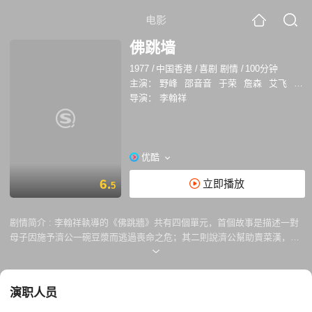
电影
佛跳墙
1977
/
中国香港
/
喜剧 剧情
/
100分钟
主演：
野峰
邵音音
于荣
詹森
艾飞
冯明
导演：
李翰祥
优酷
6.
立即播放
5
剧情简介 :
李翰祥執導的《佛跳牆》共有四個單元，首個故事是描述一對
母子因施予濟公一碗豆漿而逃過喪命之危；其二則說濟公幫助賣菜漢，逃
離高利貸者的滋擾；其三則寫濟公以櫻桃化夜明珠，將大盜教訓一頓；最
末一則是描寫濟公以巧計捉弄胡作非為的相爺父子。李翰祥借濟公的善
行，針貶權貴惡霸的種種惡行，為平民大眾吐一口烏氣。
演职人员