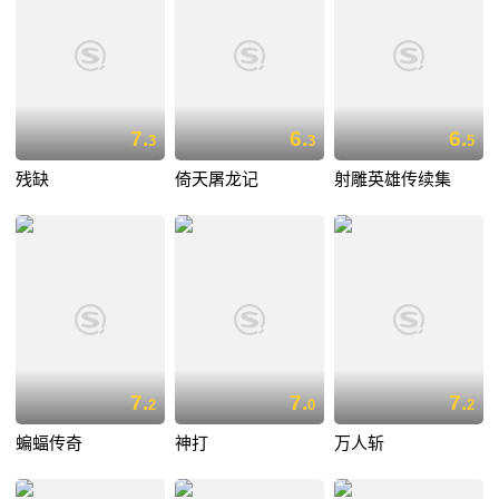
7.
6.
6.
3
3
5
残缺
倚天屠龙记
射雕英雄传续集
7.
7.
7.
2
0
2
蝙蝠传奇
神打
万人斩