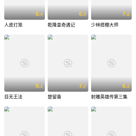
6.
6.
7.
4
9
6
人皮灯笼
乾隆皇奇遇记
少林搭棚大师
8.
7.
6.
1
7
5
目无王法
楚留香
射雕英雄传第三集