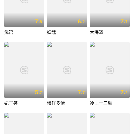
7.
6.
7.
8
2
7
武馆
妖魂
大海盗
5.
7.
7.
7
7
2
妃子笑
懵仔多情
冷血十三鹰