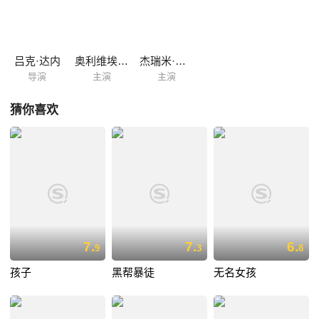
光辉。
吕克·达内
奥利维埃·古尔梅
杰瑞米·雷乃
导演
主演
主演
猜你喜欢
7.
7.
6.
9
3
8
孩子
黑帮暴徒
无名女孩