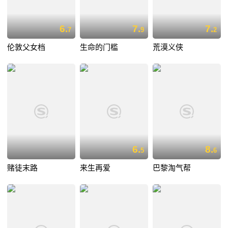
6.
7.
7.
7
9
2
伦敦父女档
生命的门槛
荒漠义侠
6.
8.
5
6
赌徒末路
来生再爱
巴黎淘气帮