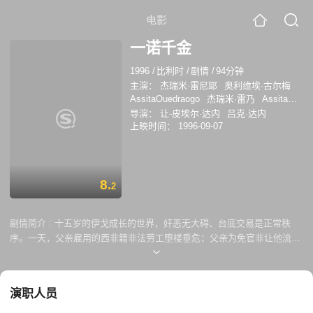
电影
一诺千金
1996
/
比利时
/
剧情
/
94分钟
主演：
杰瑞米·雷尼耶
奥利维埃·古尔梅
AssitaOuedraogo
杰瑞米·雷乃
Assita
Ouedraogo
索菲·勒布特
导演：
让-皮埃尔·达内
吕克·达内
上映时间：
1996-09-07
8.
2
剧情简介 :
十五岁的伊戈成长的世界，奸恶无大碍、台底交易是正常秩
序。一天，父亲雇用的西非籍非法劳工堕楼垂危；父亲为免官非让他流血
致死，且设法隐瞒真相。雇工临死前，伊戈许下承诺要照顾他的孤儿寡
妇。自此，他无忧的世界崩溃，对父纯粹的效忠不再，罪疚感正义感又阳
光又阴霾。达登内兄弟以欧洲当前时弊为剧情框架：移民潮、多种族杂
演职人员
居、非法劳工等。一段简单的道德醒觉，透过强烈的质感、细节及流畅的
手摇摄影，把观众领进比利时边境的边缘人世界，重新焕发出写实主义的