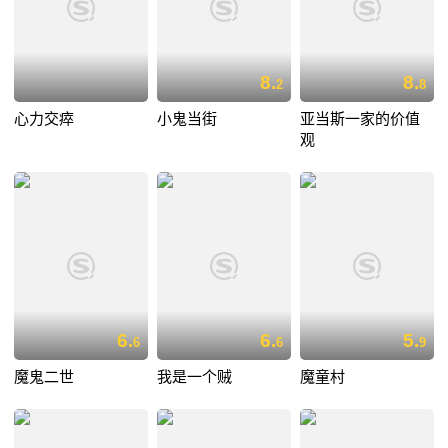
8.
8.
2
8
心力交瘁
小鬼当街
亚当斯一家的价值
观
6.
6.
5.
6
6
9
魔鬼二世
我是一个贼
魔童村