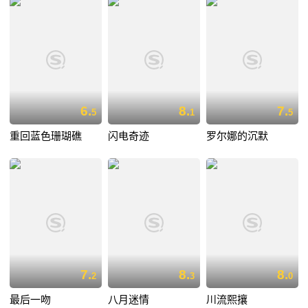
6.
8.
7.
5
1
5
重回蓝色珊瑚礁
闪电奇迹
罗尔娜的沉默
7.
8.
8.
2
3
0
最后一吻
八月迷情
川流熙攘