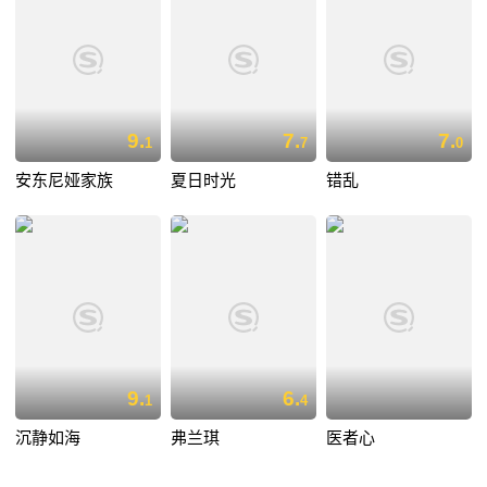
9.
7.
7.
1
7
0
安东尼娅家族
夏日时光
错乱
9.
6.
1
4
沉静如海
弗兰琪
医者心