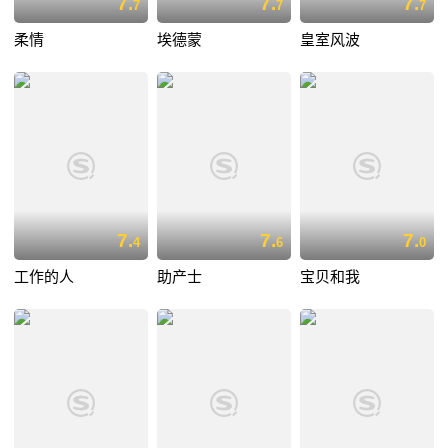
7.
7.
7.
7
7
7
柔情
埃德蒙
皇室风波
7.
7.
7.
4
6
0
工作的人
助产士
宝贝和我