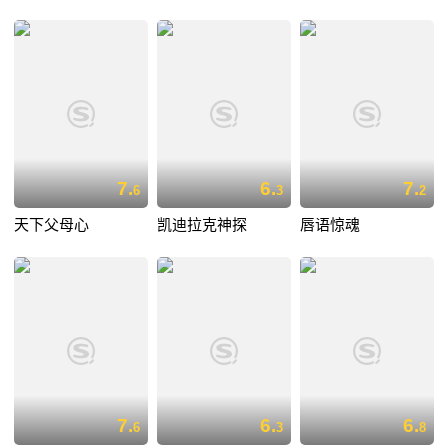
7.
6.
7.
6
3
2
天下父母心
凯迪拉克神探
唇语惊魂
7.
6.
6.
6
3
8