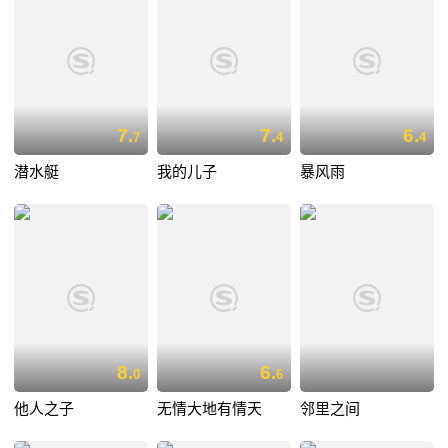
7.
7.
6.
7
4
4
潜水艇
我的儿子
暴风雨
8.
6.
0
6
他人之子
无情大地有情天
邻里之间