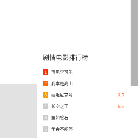
剧情电影排行榜
1
再见李可乐
2
我本是高山
3
泰坦尼克号
9.5
4
长空之王
6.6
5
坚如磐石
6
年会不能停