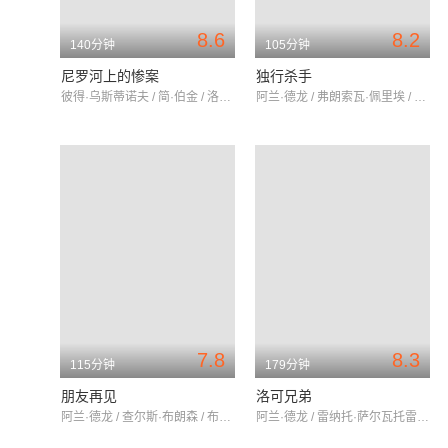
8.6
8.2
140分钟
105分钟
尼罗河上的惨案
独行杀手
彼得·乌斯蒂诺夫 / 简·伯金 / 洛伊丝·奇利斯
阿兰·德龙 / 弗朗索瓦·佩里埃 / 娜塔莉·德龙
7.8
8.3
115分钟
179分钟
朋友再见
洛可兄弟
阿兰·德龙 / 查尔斯·布朗森 / 布丽吉特·佛西
阿兰·德龙 / 雷纳托·萨尔瓦托雷 / 安妮·吉拉尔多