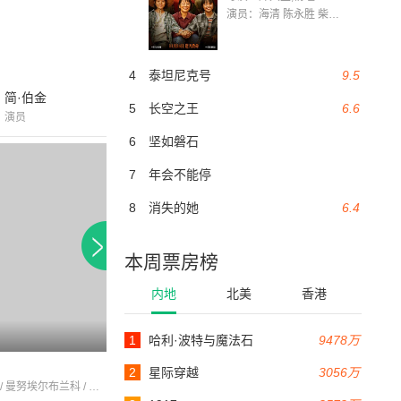
演员：海清 陈永胜 柴烨 王玥婷 万国鹏 美朵达瓦 赵瑞婷 罗解艳 郭莉娜 潘家艳
4
泰坦尼克号
9.5
简·伯金
5
长空之王
6.6
演员
6
坚如磐石
7
年会不能停
8
消失的她
6.4
本周票房榜
内地
北美
香港
1
哈利·波特与魔法石
9478万
98分钟
110分钟
黑木
复仇归来
2
星际穿越
3056万
阿兰·德龙 / 曼努埃尔布兰科 / 索非·布鲁斯特尔
碧翠斯·黛尔 / 斯特凡纳·弗雷斯 / 菲利普·沃特
伊夫·蒙当 / 文森特·林