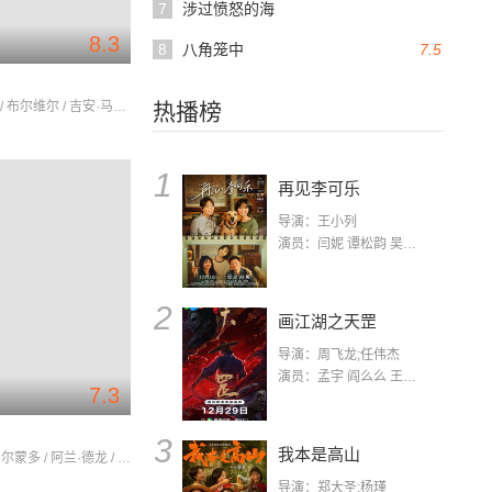
7
涉过愤怒的海
8.3
8
八角笼中
7.5
阿兰·德龙 / 布尔维尔 / 吉安·马里亚·沃隆特
热播榜
1
再见李可乐
导演：王小列
演员：闫妮 谭松韵 吴京 蒋龙 赵小棠 冯雷 李虎城 平安 小七 小可乐
2
画江湖之天罡
导演：周飞龙;任伟杰
演员：孟宇 阎么么 王凯 郭政建 阎萌萌 杨默 高枫 齐斯伽 刘芊含 马程
7.3
虎
3
我本是高山
让-保罗·贝尔蒙多 / 阿兰·德龙 / 叶卡捷琳娜·鲁韦尔
导演：郑大圣;杨瑾