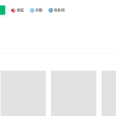
搜狐
优酷
电影网