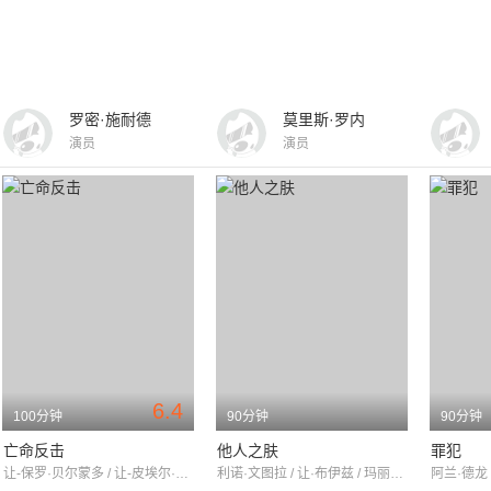
罗密·施耐德
莫里斯·罗内
演员
演员
6.4
100分钟
90分钟
90分钟
亡命反击
他人之肤
罪犯
让-保罗·贝尔蒙多 / 让-皮埃尔·马洛 / 米彻·博恩
利诺·文图拉 / 让·布伊兹 / 玛丽卢·托洛