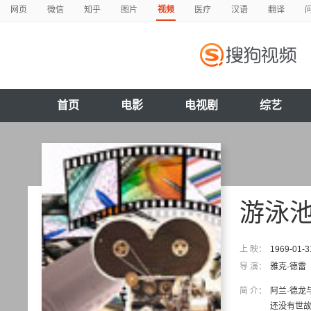
网页
微信
知乎
图片
视频
医疗
汉语
翻译
首页
电影
电视剧
综艺
游泳
上 映：
1969-01-3
导 演：
雅克·德雷
简 介：
阿兰·德龙
还没有世故