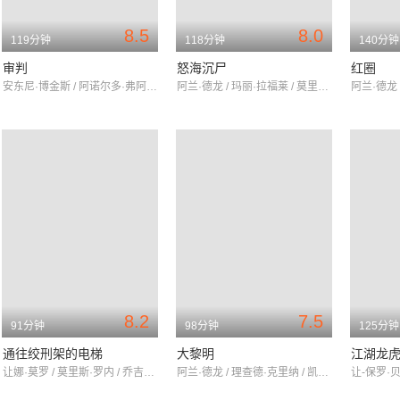
8.5
8.0
119分钟
118分钟
140分钟
审判
怒海沉尸
红圈
安东尼·博金斯 / 阿诺尔多·弗阿 / 杰斯·哈恩
阿兰·德龙 / 玛丽·拉福莱 / 莫里斯·罗内
8.2
7.5
91分钟
98分钟
125分钟
通往绞刑架的电梯
大黎明
江湖龙
让娜·莫罗 / 莫里斯·罗内 / 乔吉斯·伯乔利
阿兰·德龙 / 理查德·克里纳 / 凯瑟琳·德纳芙