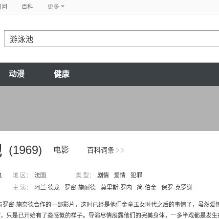
问问
百科
更多
动漫
健康
池
(1969)
电影
百科词条
1
地 区：
法国
类 型：
剧情
爱情
犯罪
主 演：
阿兰·德龙
罗密·施耐德
莫里斯·罗内
简·伯金
保罗·克罗谢
与罗密·施奈德合作的一部影片，这时已经是他们金童玉女时代之后的事情了，虽然爱
，只是已开始有了些感慨的样子。导演尽情展露他们的完美身体，一多半戏都是发生在