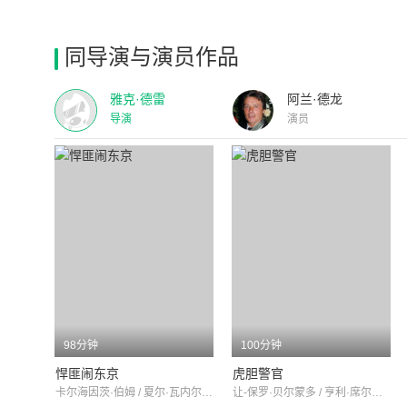
同导演与演员作品
雅克·德雷
阿兰·德龙
导演
演员
98分钟
100分钟
悍匪闹东京
虎胆警官
卡尔海因茨·伯姆 / 夏尔·瓦内尔 / 芭芭拉·拉斯
让-保罗·贝尔蒙多 / 亨利·席尔瓦 / 皮埃尔·韦尼耶