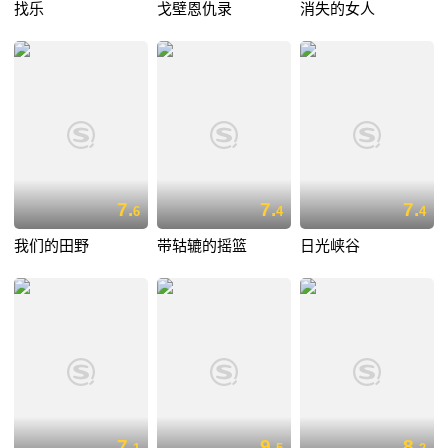
找乐
戈壁恩仇录
消失的女人
7.
7.
7.
6
4
4
我们的田野
带轱辘的摇篮
日光峡谷
7.
9.
8.