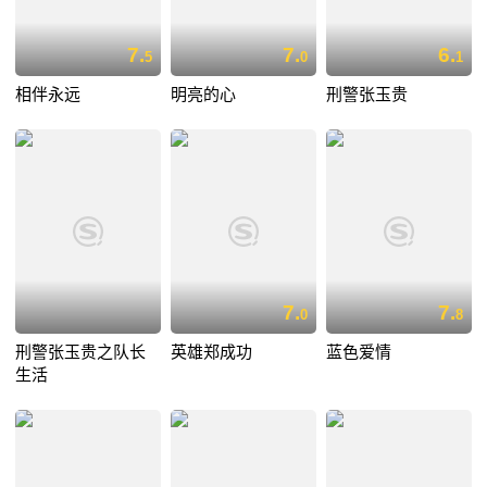
7.
7.
6.
5
0
1
相伴永远
明亮的心
刑警张玉贵
7.
7.
0
8
刑警张玉贵之队长
英雄郑成功
蓝色爱情
生活