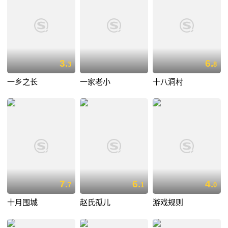
3.
6.
3
8
一乡之长
一家老小
十八洞村
7.
6.
4.
7
1
0
十月围城
赵氏孤儿
游戏规则