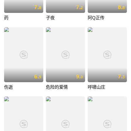
7.
7.
8.
8
2
8
药
子夜
阿Q正传
6.
9.
7.
9
0
3
伤逝
危险的爱情
呼啸山庄