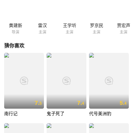
浑噩噩不成人形，于晶绝望了。石岜无法走出抑郁的深渊，最终选择了自
杀，可此时于晶的腹中，已经怀上了他的孩子。
黄建新
雷汉
王学圻
罗京民
贾宏声
导演
主演
主演
主演
主演
猜你喜欢
7.
7.
5.
5
4
4
南行记
鬼子死了
代号美洲豹