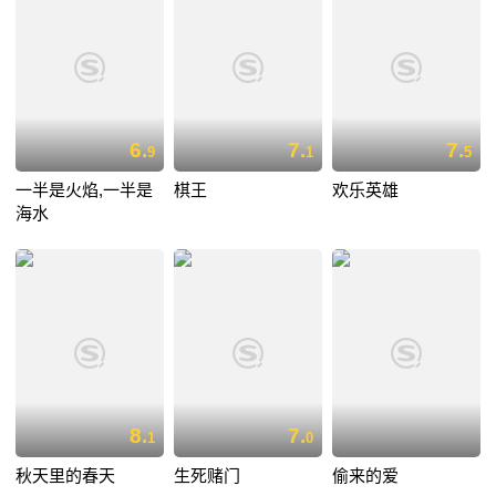
6.
7.
7.
9
1
5
一半是火焰,一半是
棋王
欢乐英雄
海水
8.
7.
1
0
秋天里的春天
生死赌门
偷来的爱