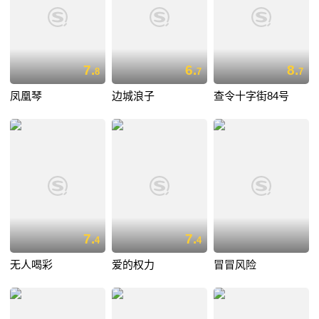
7.
6.
8.
8
7
7
凤凰琴
边城浪子
查令十字街84号
7.
7.
4
4
无人喝彩
爱的权力
冒冒风险