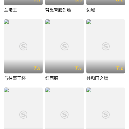
1
5
2
兰陵王
背靠背脸对脸
边城
7.
7.
7.
8
6
2
与往事干杯
红西服
共和国之旗