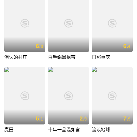
6.
6.
3
4
消失的村庄
白手绢黑飘带
日照重庆
5.
2.
7.
1
9
9
麦田
十年一品温如言
流浪地球