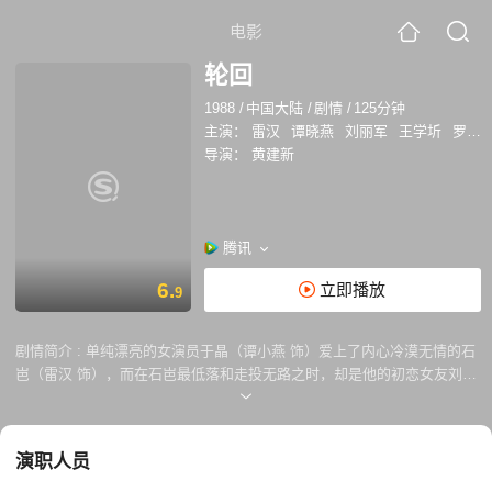
电影
轮回
1988
/
中国大陆
/
剧情
/
125分钟
主演：
雷汉
谭晓燕
刘丽军
王学圻
罗京民
导演：
黄建新
腾讯
6.
立即播放
9
剧情简介 :
单纯漂亮的女演员于晶（谭小燕 饰）爱上了内心冷漠无情的石
岜（雷汉 饰），而在石岜最低落和走投无路之时，却是他的初恋女友刘华
玲对他伸出的援助之手。之后，于晶终于用自己的包容和温柔打开了石岜
的心扉，两人历尽万难走到了一起，石岜却在此时惹上了敲诈团伙，最终
被废了一条腿，后半生都要拄着拐杖过活。 石岜的生活就此走上了下坡
演职人员
路，无论是生活还是事业都落魄的一塌糊涂。婚后，为了维持家计，于晶
不得不在酒吧打工伴舞，当她疲惫不堪的收工回家时，看到的却是石岜浑