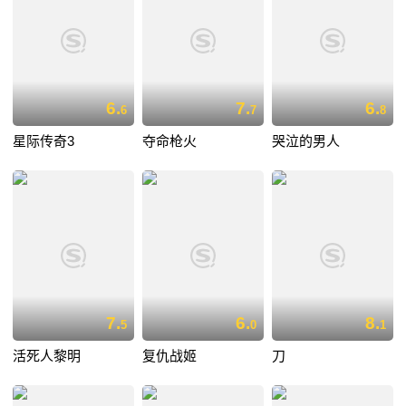
6.
7.
6.
6
7
8
星际传奇3
夺命枪火
哭泣的男人
7.
6.
8.
5
0
1
活死人黎明
复仇战姬
刀