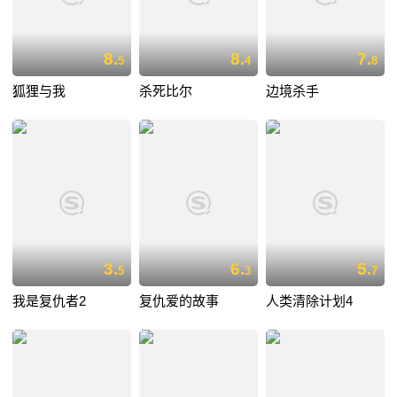
8.
8.
7.
5
4
8
狐狸与我
杀死比尔
边境杀手
3.
6.
5.
5
3
7
我是复仇者2
复仇爱的故事
人类清除计划4