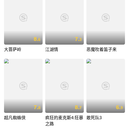
8.
7.
6
3
大菩萨岭
江湖情
恶魔吹着笛子来
7.
8.
6.
8
7
9
超凡蜘蛛侠
疯狂的麦克斯4:狂暴
敢死队3
之路