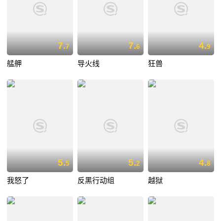
7.
7.
4.
7
6
9
艋舺
导火线
狂兽
5.
5.
4.
5
2
8
我怒了
反黑行动组
越狱