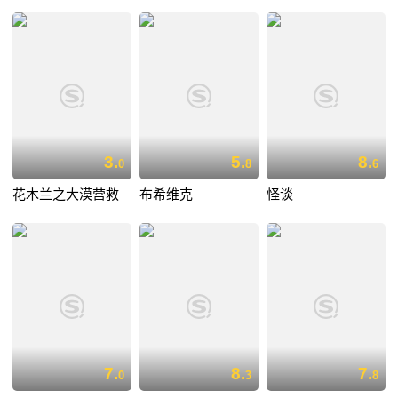
3.
5.
8.
0
8
6
花木兰之大漠营救
布希维克
怪谈
7.
8.
7.
0
3
8