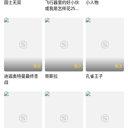
国士无双
飞行器里的好小伙
小人物
或我是怎样花25小
时11分从伦敦飞到
巴黎
9.
6.
6.
0
7
5
迪迦奥特曼最终圣
哥斯拉
孔雀王子
战