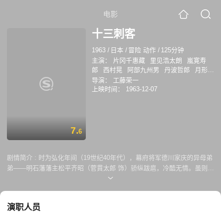
电影
十三刺客
1963
/
日本
/
冒险 动作
/
125分钟
主演：
片冈千惠藏
里见浩太朗
嵐寛寿
郎
西村晃
阿部九州男
丹波哲郎
月形龙
之介
水岛道太郎
河原崎长一郎
富司纯
导演：
工藤荣一
子
岚宽寿郎
上映时间：
1963-12-07
7.
6
剧情简介 :
时为弘化年间（19世纪40年代），幕府将军德川家庆的异母弟
弟——明石藩藩主松平齐昭（菅貫太郎 饰）骄纵跋扈，冷酷无情。虽则如
此，齐昭却仕途顺利，即将成为幕府老中。为免苍生受其荼毒，笔头老中
土井（丹波哲郎 饰）密令旗本岛田新左卫门（片岡千恵蔵 饰）刺杀齐
昭。岛田领命，召集仓永左平太（嵐寛寿郎 饰）、平山九十郎（西村晃
演职人员
饰）、新六郎（里見浩太朗 饰）等十数人组成刺客部队。不久，齐昭参勤
完毕，启程归国。岛田等中伺机而动，明石藩武士鬼头半兵卫（内田良平