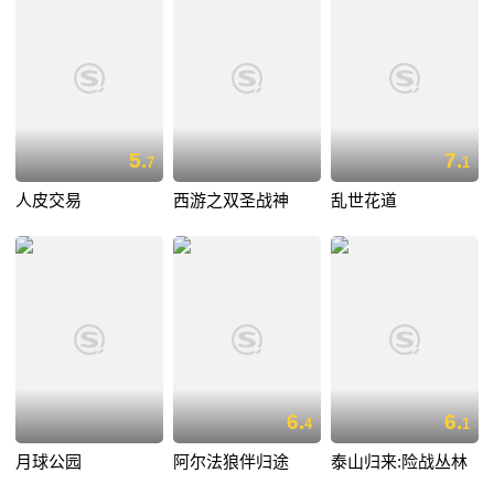
5.
7.
7
1
人皮交易
西游之双圣战神
乱世花道
6.
6.
4
1
月球公园
阿尔法狼伴归途
泰山归来:险战丛林