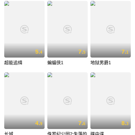
5.
7.
7.
4
5
1
超能追缉
蝙蝠侠1
地狱男爵1
4.
7.
8.
9
6
3
长城
侏罗纪公园2:失落的
碟中谍