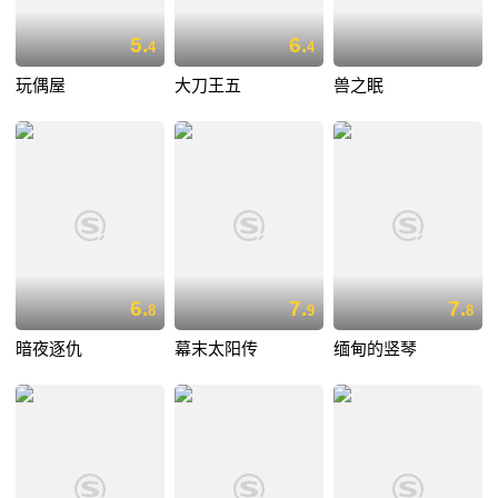
5.
6.
4
4
玩偶屋
大刀王五
兽之眠
6.
7.
7.
8
9
8
暗夜逐仇
幕末太阳传
缅甸的竖琴