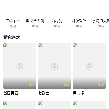
饰）则绞尽脑汁，全力护主。宿命之战将在落合驿全面展开…… 2010
年，著名导演三池崇史翻拍此片。
工藤荣一
里见浩太朗
西村晃
丹波哲郎
水岛道太
导演
主演
主演
主演
主演
猜你喜欢
8.
9.
9.
4
3
0
战国英豪
七武士
用心棒