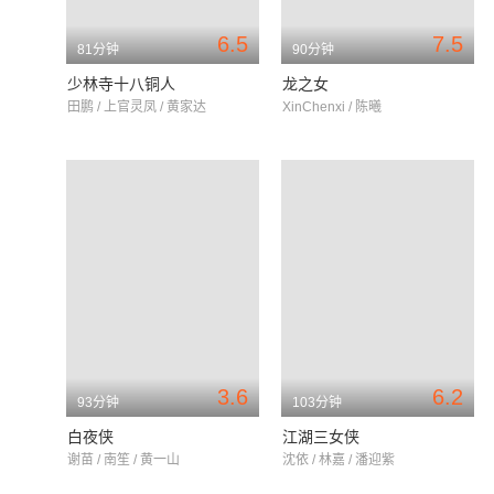
6.5
7.5
81分钟
90分钟
少林寺十八铜人
龙之女
田鹏 / 上官灵凤 / 黄家达
XinChenxi / 陈曦
3.6
6.2
93分钟
103分钟
白夜侠
江湖三女侠
谢苗 / 南笙 / 黄一山
沈依 / 林嘉 / 潘迎紫