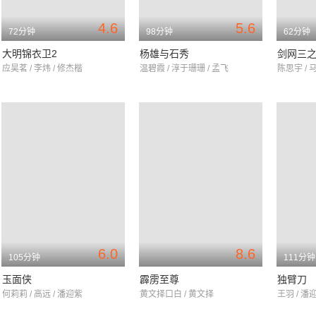
4.6
5.6
72分钟
98分钟
62分钟
大明锦衣卫2
杨雄与石秀
剑网三
应昊茗 / 李炜 / 修杰楷
温碧霞 / 淳于珊珊 / 孟飞
陈思宇 / 
6.0
8.6
105分钟
111分钟
玉面侠
霹雳至尊
独臂刀
何莉莉 / 高远 / 潘迎紫
黄文择口白 / 黄文择
王羽 / 潘迎