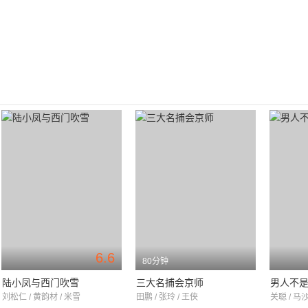
6.6
80分钟
陆小凤与西门吹雪
三大名捕会京师
男人不
刘松仁 / 黄韵材 / 米雪
田鹏 / 张玲 / 王侠
关聪 / 马沙