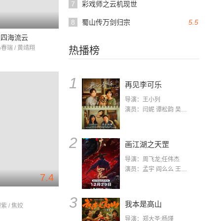
7
彩戏师之云机现世
8
蜀山传万剑归宗
5.5
之四海流云
马春瑞 / 黄靖翔
热播榜
1
再见李可乐
导演：王小列
演员：闫妮 谭松韵 吴京 蒋龙 赵小棠 冯雷 李虎城 平安 小七 小可乐
2
画江湖之天罡
导演：周飞龙;任伟杰
演员：孟宇 阎么么 王凯 郭政建 阎萌萌 杨默 高枫 齐斯伽 刘芊含 马程
7.4
3
我本是高山
紫 / 焦姣
导演：郑大圣;杨瑾