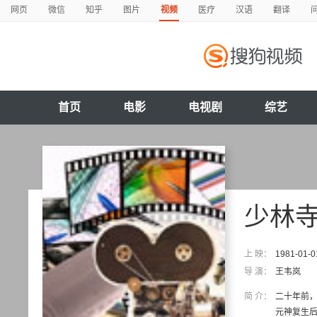
网页
微信
知乎
图片
视频
医疗
汉语
翻译
首页
电影
电视剧
综艺
少林寺
上 映：
1981-01-0
导 演：
王韦岚
简 介：
二十年前
元神复生后