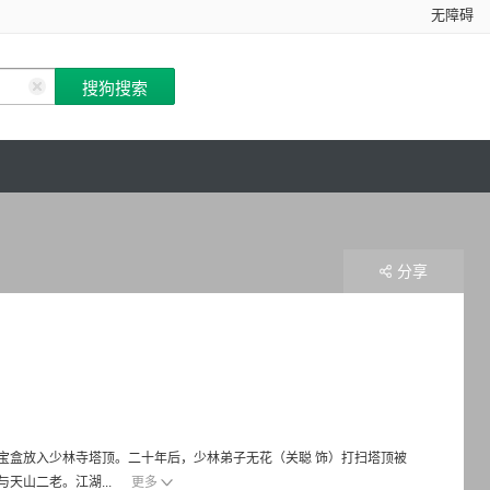
无障碍
分享
宝盒放入少林寺塔顶。二十年后，少林弟子无花（关聪 饰）打扫塔顶被
天山二老。江湖...
更多