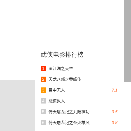
武侠电影排行榜
1
画江湖之天罡
2
天龙八部之乔峰传
3
目中无人
7.1
4
魔道象人
5
倚天屠龙记之九阳神功
3.5
6
倚天屠龙记之圣火雄风
3.8