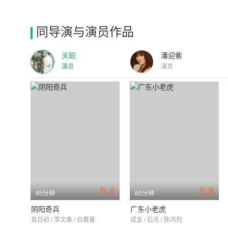
同导演与演员作品
关聪
潘迎紫
演员
演员
6.4
5.8
95分钟
85分钟
阴阳奇兵
广东小老虎
袁日初 / 李文泰 / 白黄基
成龙 / 石天 / 陈鸿烈