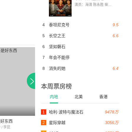
演员：海清 陈永胜 柴烨 王玥婷 万国鹏 美朵达瓦 赵瑞婷 罗解艳 郭莉娜 潘家艳
4
泰坦尼克号
9.5
5
长空之王
6.6
6
坚如磐石
7
年会不能停
8
消失的她
6.4
本周票房榜
内地
北美
香港
1
哈利·波特与魔法石
9478万
93分钟
80分钟
是好东西
武师花旦大流氓
火龙任务
2
星际穿越
3056万
 / 李昆
米雪 / 梁小龙 / 王莱
关聪 / 陆一婵 / 李建