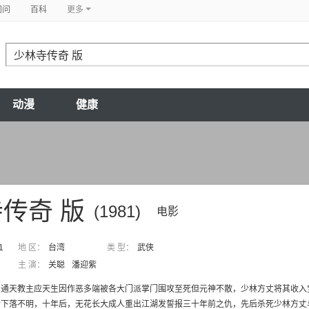
问问
百科
更多
动漫
健康
传奇 版
(1981)
电影
1
地 区：
台湾
类 型：
武侠
主 演：
关聪
潘迎紫
，通天教主应天生因作恶多端被各大门派掌门围攻至死但元神不散，少林方丈将其收入
下落不明，十年后，无花长大成人重出江湖发誓报三十年前之仇，先后杀死少林方丈与