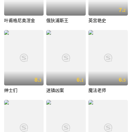
7.
2
叶甫格尼奥涅金
俄狄浦斯王
英宫艳史
8.
6.
6.
3
1
5
绅士们
迷镇凶案
魔法老师