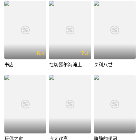
8.
7.
0
4
书店
在切瑟尔海滩上
亨利八世
玩偶之家
皆大欢喜
静静的顿河