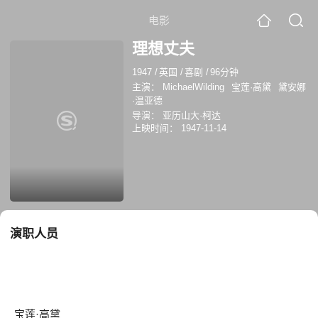
电影
理想丈夫
1947
/
英国
/
喜剧
/
96分钟
主演：
MichaelWilding
宝莲·高黛
黛安娜
·温亚德
导演：
亚历山大·柯达
上映时间：
1947-11-14
演职人员
宝莲·高黛