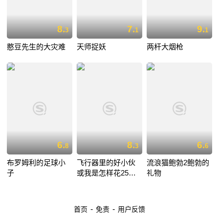
8.
7.
9.
3
1
1
憨豆先生的大灾难
天师捉妖
两杆大烟枪
6.
8.
6.
8
3
6
布罗姆利的足球小
飞行器里的好小伙
流浪猫鲍勃2鲍勃的
子
或我是怎样花25小
礼物
时11分从伦敦飞到
巴黎
-
-
首页
免责
用户反馈