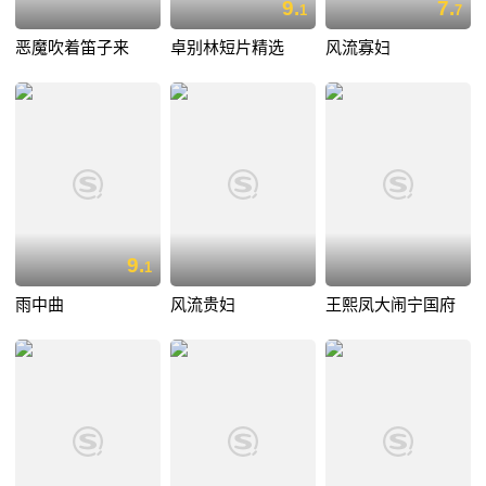
9.
7.
1
7
恶魔吹着笛子来
卓别林短片精选
风流寡妇
9.
1
雨中曲
风流贵妇
王熙凤大闹宁国府