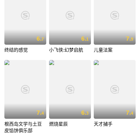
6.
6.
7.
7
1
9
终结的感觉
小飞侠:幻梦启航
儿童法案
7.
6.
7.
4
3
4
根西岛文学与土豆
燃烧星辰
天才捕手
皮馅饼俱乐部