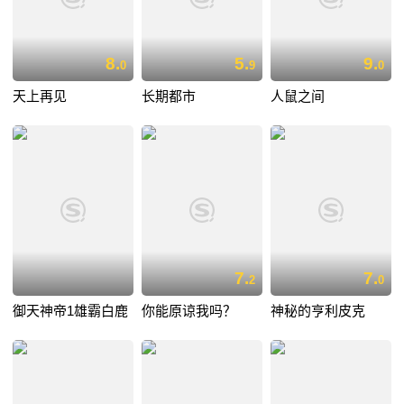
8.
5.
9.
0
9
0
天上再见
长期都市
人鼠之间
7.
7.
2
0
御天神帝1雄霸白鹿
你能原谅我吗？
神秘的亨利皮克