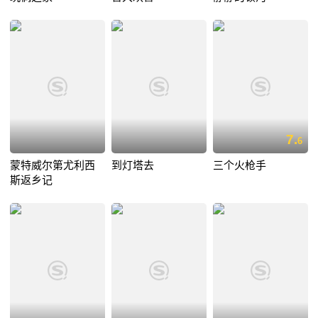
7.
6
蒙特威尔第尤利西
到灯塔去
三个火枪手
斯返乡记