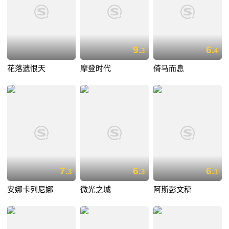
9.
6.
3
4
花落遗恨天
摩登时代
倚马而息
7.
6.
6.
3
3
1
安娜卡列尼娜
微光之城
阿斯彭文稿