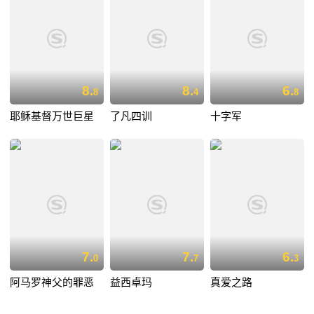
8.
8.
6.
8
4
8
耶稣基督万世巨星
了凡四训
十字军
7.
7.
6.
0
7
3
阿马罗神父的罪恶
益西卓玛
真爱之路