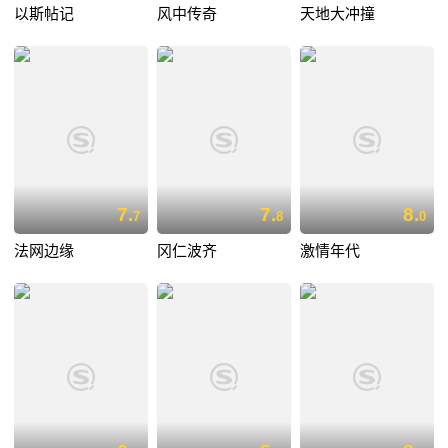
以斯帖记
风中传奇
天地大冲撞
7.
7.
8.
7
8
0
法网边缘
冈仁波齐
激情年代