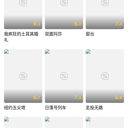
6.
6.
7.
3
3
0
我疯狂的土耳其婚
双面玛莎
窗台
礼
6.
7.
6.
7
4
8
纽约五尖塔
日落号列车
走投无路