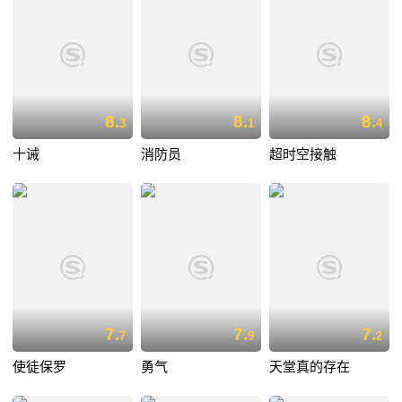
8.
8.
8.
3
1
4
十诫
消防员
超时空接触
7.
7.
7.
7
9
2
使徒保罗
勇气
天堂真的存在