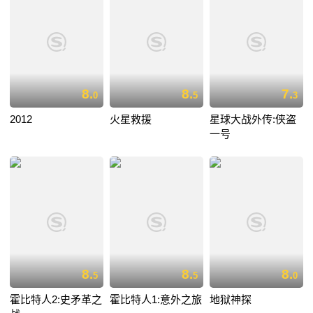
8.
8.
7.
0
5
3
2012
火星救援
星球大战外传:侠盗
一号
8.
8.
8.
5
5
0
霍比特人2:史矛革之
霍比特人1:意外之旅
地狱神探