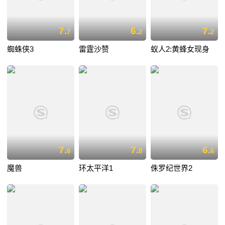
7.
6.
7.
7
2
2
蜘蛛侠3
雷霆沙赞
蚁人2:黄蜂女现身
7.
7.
6.
6
8
6
魔兽
环太平洋1
侏罗纪世界2