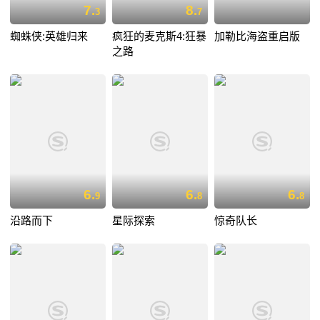
7.
8.
3
7
蜘蛛侠:英雄归来
疯狂的麦克斯4:狂暴
加勒比海盗重启版
之路
6.
6.
6.
9
8
8
沿路而下
星际探索
惊奇队长