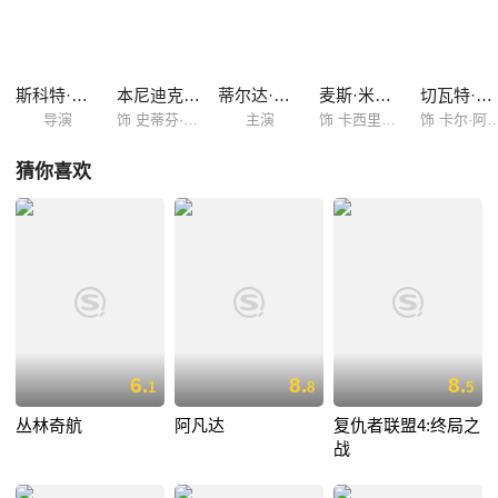
尔达·斯文顿 Tilda Swinton 饰）门下，成为了其弟子，与此同时，古一法
师曾经的弟子卡西利亚斯（麦斯·米科尔森 饰）亦在虎视眈眈，企图完成
他获得永生的大业。
斯科特·德瑞克森
本尼迪克特·康伯巴奇
蒂尔达·斯文顿
麦斯·米科尔森
切瓦特·埃加福特
导演
饰 史蒂芬·斯特兰奇
主演
饰 卡西里阿斯
饰 卡尔·阿玛迪斯
猜你喜欢
6.
8.
8.
1
8
5
丛林奇航
阿凡达
复仇者联盟4:终局之
战