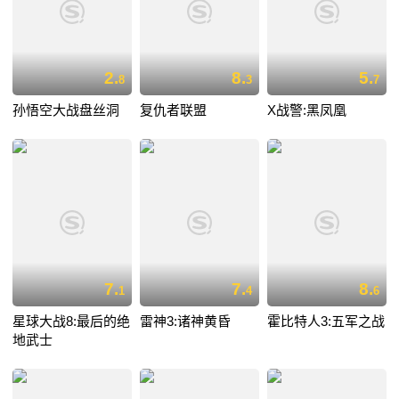
2.
8.
5.
8
3
7
孙悟空大战盘丝洞
复仇者联盟
X战警:黑凤凰
7.
7.
8.
1
4
6
星球大战8:最后的绝
雷神3:诸神黄昏
霍比特人3:五军之战
地武士