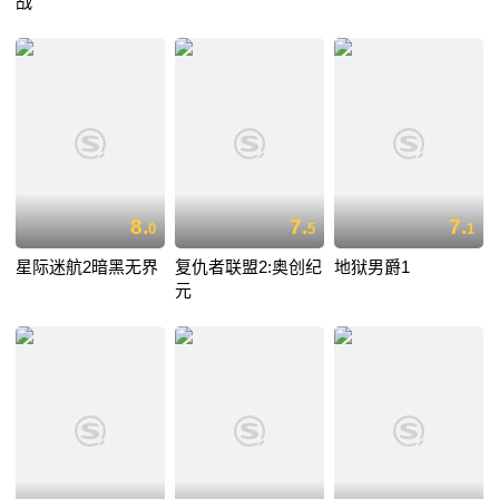
战
8.
7.
7.
0
5
1
星际迷航2暗黑无界
复仇者联盟2:奥创纪
地狱男爵1
元