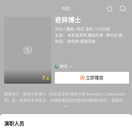
电影
奇异博士
2016
/
美国
/
奇幻 冒险
/
115分钟
主演：
本尼迪克特·康伯巴奇
蒂尔达·斯文顿
导演：
斯科特·德瑞克森
腾讯
7.
立即播放
6
剧情简介 :
斯特兰奇博士（本尼迪克特·康伯巴奇 Benedict Cumberbatch
饰）是一名外科手术医生，他拥有着高超的智商和精湛的技艺，是医院乃
至整个医学界的传奇人物。某一日，斯特兰奇博士遭遇了一场可怕的车
祸，尽管保住了双手，但这双手伤痕累累不住颤抖，这也就意味着，他再
也不能拿起手术刀，站在无影灯下了。 斯特兰奇博士的生活就此失去了意
演职人员
义陷入了绝望之中，他决定远赴尼泊尔，寻找传说中能够治愈他双手的神
秘力量。在尼泊尔，风尘仆仆的斯特兰奇博士拜入了神秘的古一法师（蒂