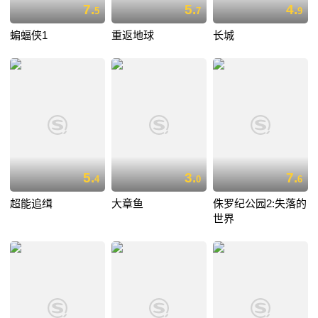
7.
5.
4.
5
7
9
蝙蝠侠1
重返地球
长城
5.
3.
7.
4
0
6
超能追缉
大章鱼
侏罗纪公园2:失落的
世界