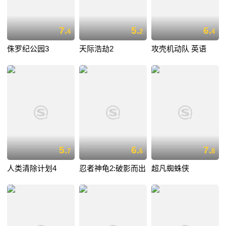
7.
5.
6.
4
2
4
侏罗纪公园3
天际浩劫2
攻壳机动队 英语
5.
6.
7.
7
6
8
人类清除计划4
忍者神龟2:破影而出
超凡蜘蛛侠