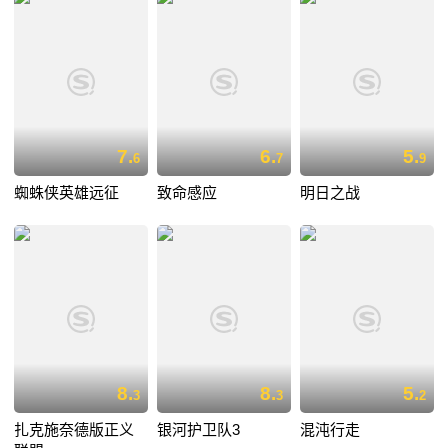
7.
6.
5.
6
7
9
蜘蛛侠英雄远征
致命感应
明日之战
8.
8.
5.
3
3
2
扎克施奈德版正义
银河护卫队3
混沌行走