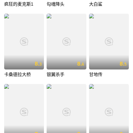
疯狂的麦克斯1
勾魂降头
大白鲨
8.
8.
8.
3
6
5
卡桑德拉大桥
银翼杀手
甘地传