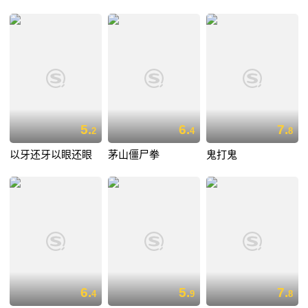
5.
6.
7.
2
4
8
以牙还牙以眼还眼
茅山僵尸拳
鬼打鬼
6.
5.
7.
4
9
8