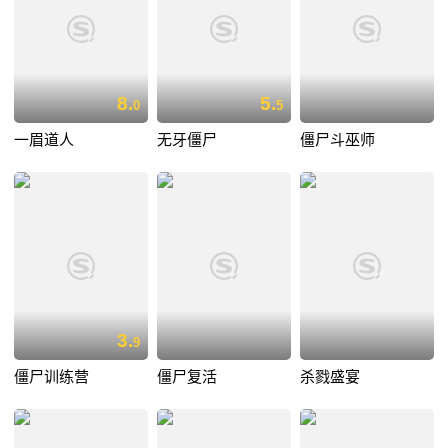
8.
5.
0
5
一眉道人
无牙僵尸
僵尸斗巫师
3.
9
僵尸训练营
僵尸复活
杀戮盛宴