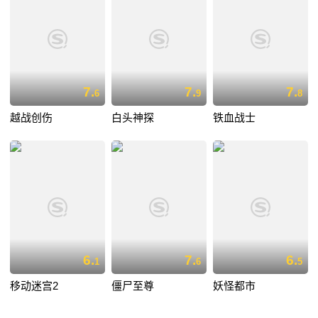
7.
7.
7.
6
9
8
越战创伤
白头神探
铁血战士
6.
7.
6.
1
6
5
移动迷宫2
僵尸至尊
妖怪都市