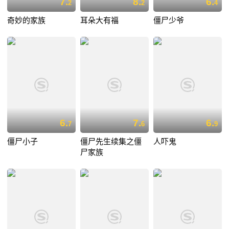
7.
8.
6.
2
2
4
奇妙的家族
耳朵大有福
僵尸少爷
6.
7.
6.
7
6
9
僵尸小子
僵尸先生续集之僵
人吓鬼
尸家族