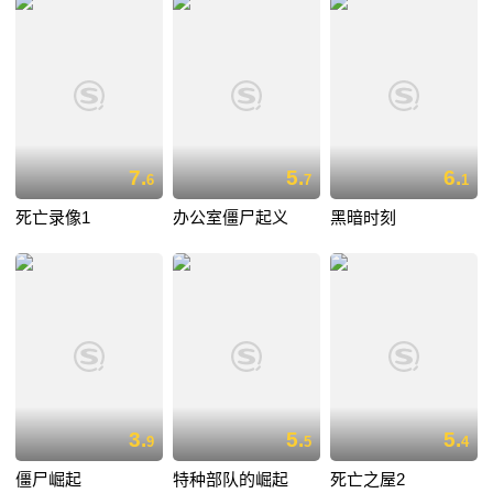
7.
5.
6.
6
7
1
死亡录像1
办公室僵尸起义
黑暗时刻
3.
5.
5.
9
5
4
僵尸崛起
特种部队的崛起
死亡之屋2