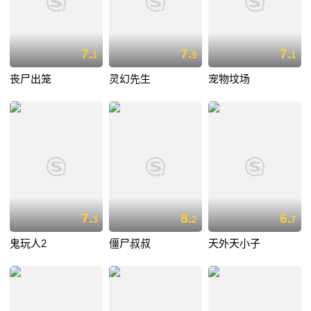
7.
7.
7.
1
9
1
丧尸出笼
灵幻先生
宠物坟场
7.
8.
6.
3
2
7
鬼玩人2
僵尸叔叔
天外天小子