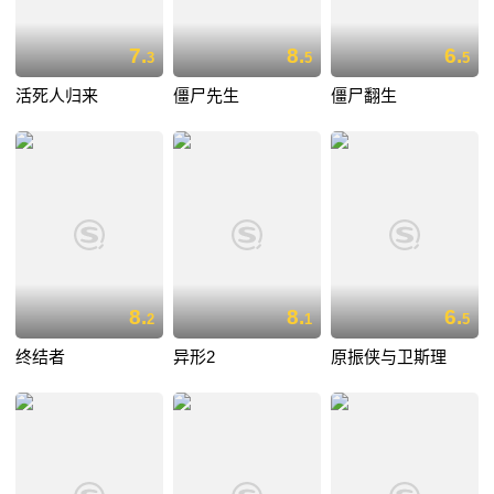
7.
8.
6.
3
5
5
活死人归来
僵尸先生
僵尸翻生
8.
8.
6.
2
1
5
终结者
异形2
原振侠与卫斯理