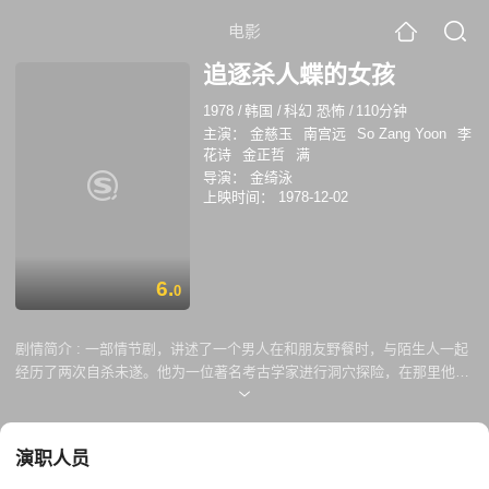
电影
追逐杀人蝶的女孩
1978
/
韩国
/
科幻 恐怖
/
110分钟
主演：
金慈玉
南宫远
So Zang Yoon
李
花诗
金正哲
满
导演：
金绮泳
上映时间：
1978-12-02
6.
0
剧情简介 :
一部情节剧，讲述了一个男人在和朋友野餐时，与陌生人一起
经历了两次自杀未遂。他为一位著名考古学家进行洞穴探险，在那里他发
现了一具几千年前的骨骼。他在梦中遇到了骷髅的灵魂，然后和考古学家
的女儿坠入了爱河。
演职人员