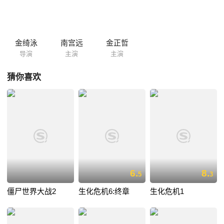
金绮泳
南宫远
金正哲
导演
主演
主演
猜你喜欢
6.
8.
5
3
僵尸世界大战2
生化危机6:终章
生化危机1