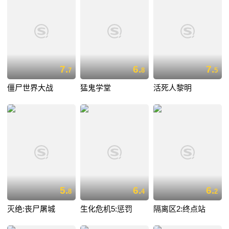
7.
6.
7.
7
8
5
僵尸世界大战
猛鬼学堂
活死人黎明
5.
6.
6.
8
4
2
灭绝:丧尸屠城
生化危机5:惩罚
隔离区2:终点站