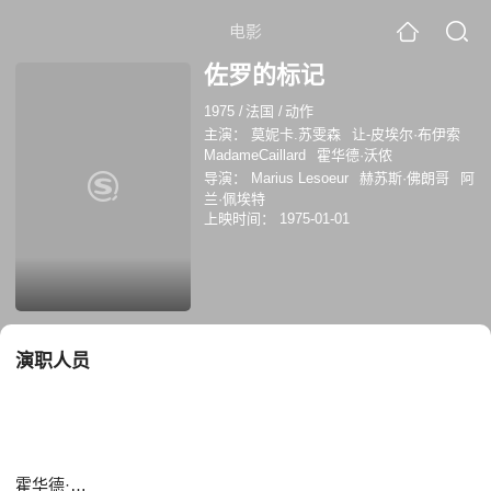
电影
佐罗的标记
1975
/
法国
/
动作
主演：
莫妮卡.苏雯森
让-皮埃尔·布伊索
MadameCaillard
霍华德·沃侬
导演：
Marius Lesoeur
赫苏斯·佛朗哥
阿
兰·佩埃特
上映时间：
1975-01-01
演职人员
霍华德·沃侬