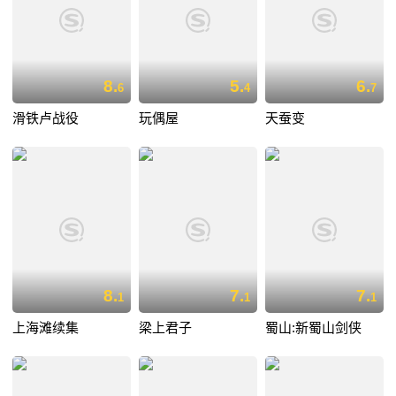
8.
5.
6.
6
4
7
滑铁卢战役
玩偶屋
天蚕变
8.
7.
7.
1
1
1
上海滩续集
梁上君子
蜀山:新蜀山剑侠