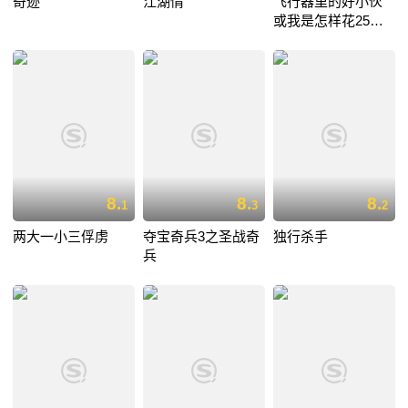
奇迹
江湖情
飞行器里的好小伙
或我是怎样花25小
时11分从伦敦飞到
巴黎
8.
8.
8.
1
3
2
两大一小三俘虏
夺宝奇兵3之圣战奇
独行杀手
兵