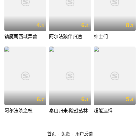
4.
6.
8.
4
4
3
镇魔司西域异兽
阿尔法狼伴归途
绅士们
6.
6.
5.
7
1
4
阿尔法杀之权
泰山归来:险战丛林
超能追缉
-
-
首页
免责
用户反馈