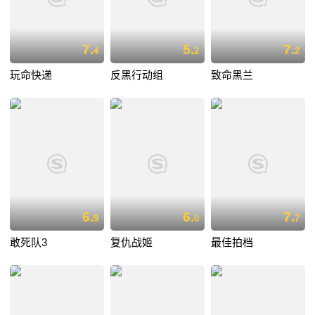
7.
5.
7.
4
2
2
玩命快递
反黑行动组
致命黑兰
6.
6.
7.
9
0
7
敢死队3
复仇战姬
最佳拍档