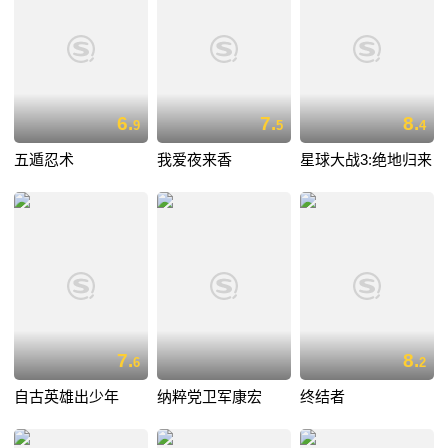
6.
7.
8.
9
5
4
五遁忍术
我爱夜来香
星球大战3:绝地归来
7.
8.
6
2
自古英雄出少年
纳粹党卫军康宏
终结者