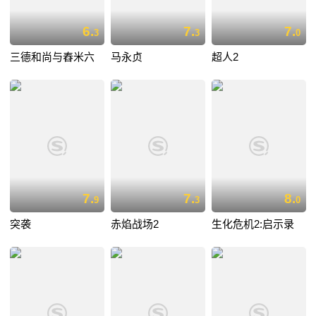
6.
7.
7.
3
3
0
三德和尚与舂米六
马永贞
超人2
7.
7.
8.
9
3
0
突袭
赤焰战场2
生化危机2:启示录