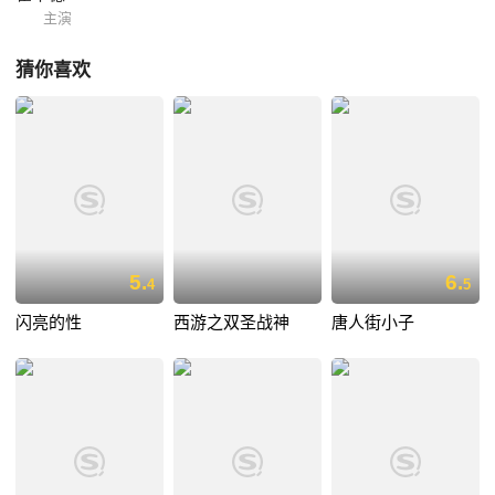
主演
猜你喜欢
5.
6.
4
5
闪亮的性
西游之双圣战神
唐人街小子