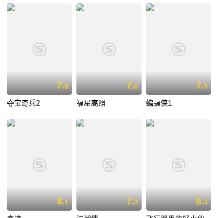
7.
7.
7.
8
6
5
夺宝奇兵2
福星高照
蝙蝠侠1
8.
7.
8.
1
3
3