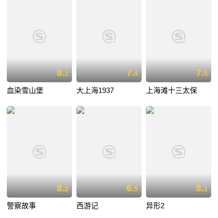
8.
7.
7.
1
4
5
血染雪山堡
大上海1937
上海滩十三太保
8.
6.
8.
2
5
1
警察故事
西游记
异形2