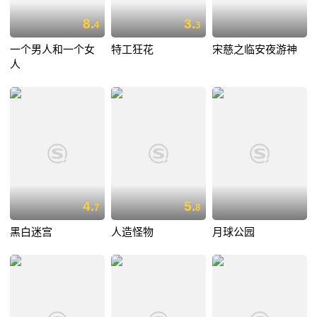
8.
3.
4
3
一个男人和一个女
特工狂花
宋慈之临安夜游神
人
4.
5.
7
8
黑白迷宫
人造怪物
月球公园