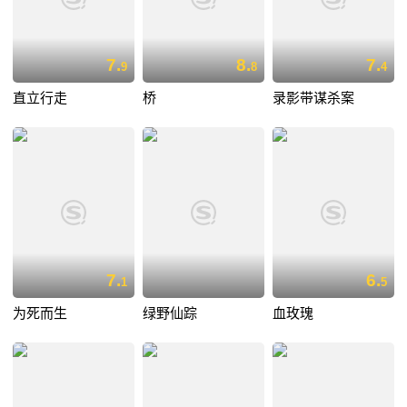
7.
8.
7.
9
8
4
直立行走
桥
录影带谋杀案
7.
6.
1
5
为死而生
绿野仙踪
血玫瑰