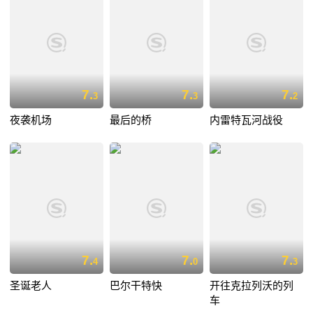
7.
7.
7.
3
3
2
夜袭机场
最后的桥
内雷特瓦河战役
7.
7.
7.
4
0
3
圣诞老人
巴尔干特快
开往克拉列沃的列
车