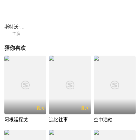
斯特沃·齐冈
主演
猜你喜欢
8.
8.
3
3
阿根廷探戈
追忆往事
空中浩劫