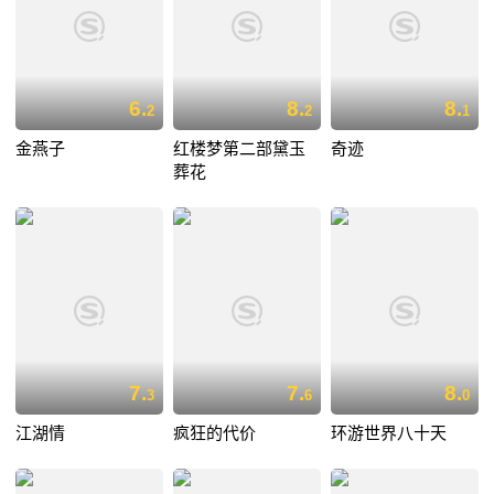
6.
8.
8.
2
2
1
金燕子
红楼梦第二部黛玉
奇迹
葬花
7.
7.
8.
3
6
0
江湖情
疯狂的代价
环游世界八十天