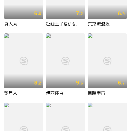
6.
7.
6.
6
2
9
真人秀
扯线王子复仇记
东京流浪汉
8.
9.
6.
2
6
7
焚尸人
伊丽莎白
黑暗宇宙