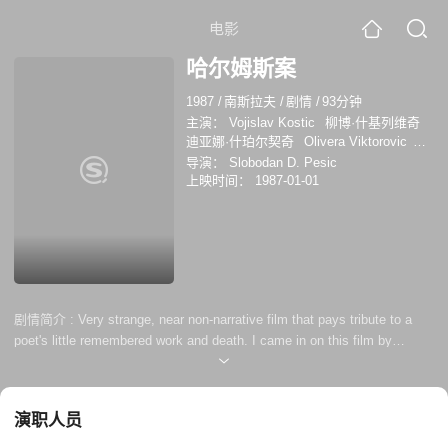
电影
哈尔姆斯案
1987
/
南斯拉夫
/
剧情
/
93分钟
主演：
Vojislav Kostic
柳博·什基列维奇
迪亚娜·什珀尔契奇
Olivera Viktorovic
Eugen Verber
米利沃耶·托米奇
斯特沃·
导演：
Slobodan D. Pesic
齐冈
Branislav Zeremski
布兰科·茨维伊
上映时间：
1987-01-01
奇
博戈柳布·彼得罗维奇
剧情简介 :
Very strange, near non-narrative film that pays tribute to a
poet's little remembered work and death. I came in on this film by
chance not knowing anything about it. The beautiful B&W
cinematography stopped me then a ten minute silent scene hooked me.
Films like WR;Mysteries of the Orgasm, Closely Watched Trains,
演职人员
Zentropa, early Foreman, even Fellini come to mind while viewing ...