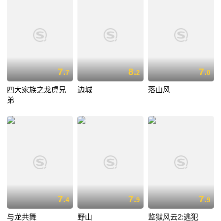
7.
8.
7.
7
2
0
四大家族之龙虎兄
边城
落山风
弟
7.
7.
7.
4
9
9
与龙共舞
野山
监狱风云2:逃犯