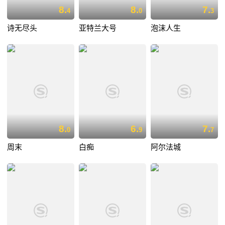
8.
8.
7.
4
0
3
诗无尽头
亚特兰大号
泡沫人生
8.
6.
7.
0
9
7
周末
白痴
阿尔法城