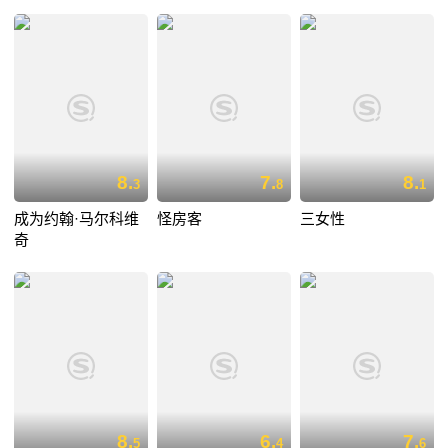
8.
7.
8.
3
8
1
成为约翰·马尔科维
怪房客
三女性
奇
8.
6.
7.
5
4
6