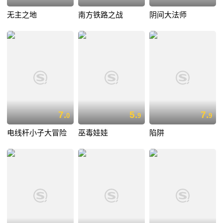
无主之地
南方铁路之战
阴间大法师
7.
5.
7.
0
9
9
电线杆小子大冒险
巫毒娃娃
陷阱