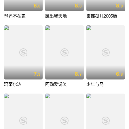
8.
8.
8.
0
8
0
爸妈不在家
跳出我天地
雾都孤儿2005版
7.
8.
6.
9
7
8
玛蒂尔达
阿鹦爱说笑
少年与马