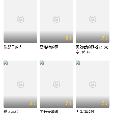
8.
7.
1
0
偷影子的人
夏洛特的网
勇敢者的游戏2：太
空飞行棋
6.
7.
7.
3
1
8
超人高校
无敌大猩猩
人生遥控器