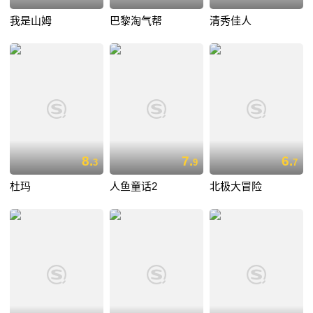
我是山姆
巴黎淘气帮
清秀佳人
8.
7.
6.
3
9
7
杜玛
人鱼童话2
北极大冒险