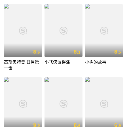
8.
8.
8.
6
1
5
高斯奥特曼 日月第
小飞侠彼得潘
小树的故事
一击
9.
8.
6.
0
6
9