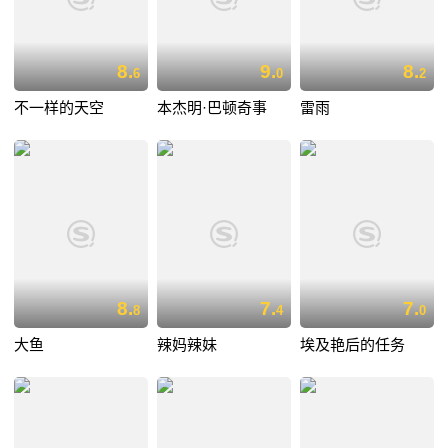
8.
9.
8.
6
0
2
不一样的天空
本杰明·巴顿奇事
雷雨
8.
7.
7.
8
4
0
大鱼
辣妈辣妹
埃及艳后的任务