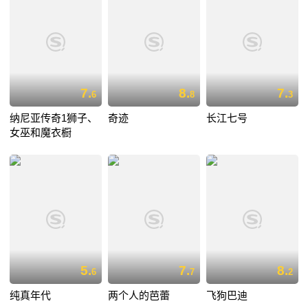
7.
8.
7.
6
8
3
纳尼亚传奇1狮子、
奇迹
长江七号
女巫和魔衣橱
5.
7.
8.
6
7
2
纯真年代
两个人的芭蕾
飞狗巴迪