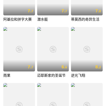
7.
7.
7.
7
7
8
阿基拉和拼字大赛
潜水艇
蒂莫西的奇异生活
7.
6.
8.
7
6
2
雨果
迈耶斯家的圣诞节
逆光飞翔