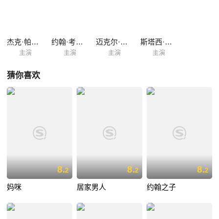
杰克·帕兰斯
约翰·考伯特
迈克尔·奥吉弗
斯塔西·爱德华兹
主演
主演
主演
主演
猜你喜欢
8.
8.
8.
2
2
2
妈咪
居家男人
约翰之子