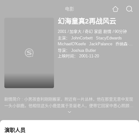
电影
幻海童真2再战风云
2001
/
加拿大
/
奇幻 家庭 剧情
/
90分钟
主演：
JohnCorbett
StacyEdwards
MichaelO'Keefe
JackPalance
乔纳森·沃
克
海莉·洛奇纳
乔纳森·马伦
杰克·帕兰
导演：
Joshua Butler
斯
约翰·考伯特
迈克尔·奥吉弗
盖文·芬
上映时间：
2001-11-20
克
Richard Banel
Robert Clark
斯塔西·
爱德华兹
剧情简介 :
小男孩查利刚刚搬家，附近有一片丛林，他在那里无意中发现
一头小驯鹿。他相信这头小鹿是属于圣诞老人，便带它回家中悉心照顾；
查利甚至寄电邮给圣诞老人，通知他在平安夜当晚接回小鹿；查利的家人
得悉事情，众人在寻找小鹿的真正主人时，渐渐重拾昔日的家庭温馨……
演职人员