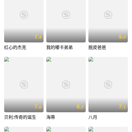
7.
5.
4
4
红心的杰克
我的嘟卡弟弟
脱皮爸爸
7.
8.
7.
6
5
1
贝利:传奇的诞生
海蒂
八月