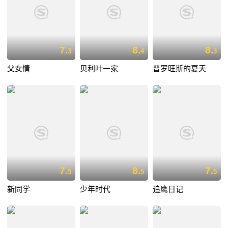
7.
8.
8.
3
4
3
父女情
贝利叶一家
普罗旺斯的夏天
7.
8.
7.
5
5
5
新同学
少年时代
追鹰日记