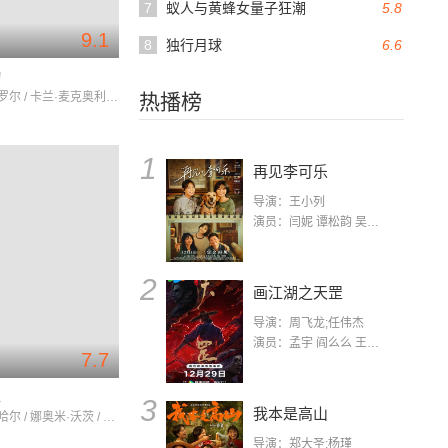
7
蚁人与黄蜂女量子狂潮
5.8
9.1
8
独行月球
6.6
动
玛德琳·卡罗尔 / 卡兰·麦克奥利菲 / 瑞贝卡·德·莫妮
热播榜
1
再见李可乐
导演：王小列
演员：闫妮 谭松韵 吴京 蒋龙 赵小棠 冯雷 李虎城 平安 小七 小可乐
2
画江湖之天罡
导演：周飞龙;任伟杰
演员：孟宇 阎么么 王凯 郭政建 阎萌萌 杨默 高枫 齐斯伽 刘芊含 马程
7.7
生
3
我本是高山
杰克·吉伦哈尔 / 娜奥米·沃茨 / 克里斯·库珀
导演：郑大圣;杨瑾