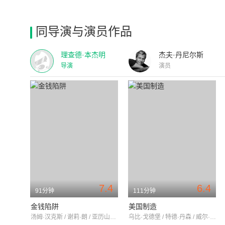
同导演与演员作品
理查德·本杰明
杰夫·丹尼尔斯
导演
演员
7.4
6.4
91分钟
111分钟
金钱陷阱
美国制造
汤姆·汉克斯 / 谢莉·朗 / 亚历山大·乔杜诺夫
乌比·戈德堡 / 特德·丹森 / 威尔·史密斯