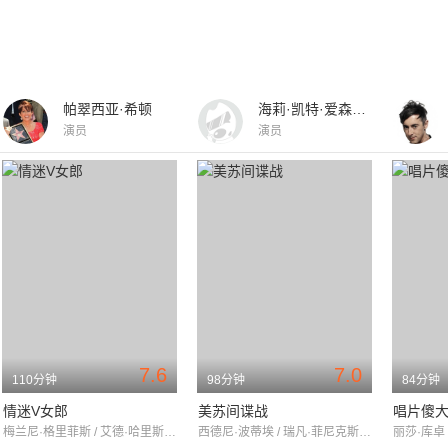
帕翠西亚·希顿
海莉·凯特·爱森伯格
演员
演员
7.6
7.0
110分钟
98分钟
84分钟
情迷V女郎
美苏间谍战
唱片傻
梅兰尼·格里菲斯 / 艾德·哈里斯 / 迈克尔·帕特里克·卡特
西德尼·波蒂埃 / 瑞凡·菲尼克斯 / 理查德·詹金斯