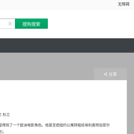
无障碍
分享
文·杜兰
而是得到了一个欧洲电影角色。他甚至把纽约公寓转租给埃利奥特加菲尔
引。