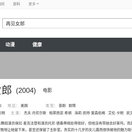
问问
百科
更多
动漫
健康
女郎
(2004)
电影
6
地 区：
美国
类 型：
喜剧
剧情
杰明
主 演：
杰夫·丹尼尔斯
帕翠西亚·希顿
海莉·凯特·爱森伯格
艾伦·卡明
凯
乐舞蹈演员保拉·麦克法登和演员托尼·德桑蒂相处得很好，但他没有带她去好莱坞，
慷慨地让她留下来，甚至还保留了主卧室。务实的十几岁的女儿露西很快被他的魅力吸