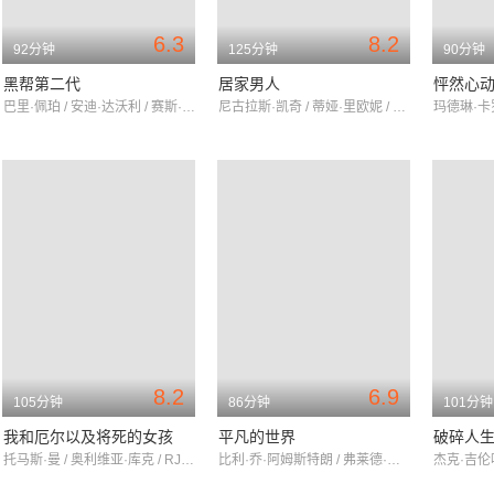
6.3
8.2
92分钟
125分钟
90分钟
黑帮第二代
居家男人
怦然心
巴里·佩珀 / 安迪·达沃利 / 赛斯·格林
尼古拉斯·凯奇 / 蒂娅·里欧妮 / 唐·钱德尔
8.2
6.9
105分钟
86分钟
101分钟
我和厄尔以及将死的女孩
平凡的世界
破碎人
托马斯·曼 / 奥利维亚·库克 / RJ·赛勒
比利·乔·阿姆斯特朗 / 弗莱德·阿米森 / 朱迪·格雷尔