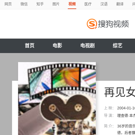
网页
微信
知乎
图片
视频
医疗
汉语
翻译
首页
电影
电视剧
综艺
再见
上 映：
2004-01-1
导 演：
理查德·本
简 介：
36岁的音
德，后者