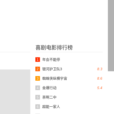
喜剧电影排行榜
1
年会不能停
2
银河护卫队3
8.3
3
蜘蛛侠纵横宇宙
8.6
4
金爆行动
5.4
5
茶啊二中
6
超能一家人