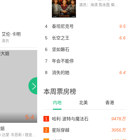
演员：海清 陈永胜 柴烨 王玥婷 万国鹏 美朵达瓦 赵瑞婷 罗解艳 郭莉娜 潘家艳
4
泰坦尼克号
9.5
艾伦·卡明
5
长空之王
6.6
演员
6
坚如磐石
7
年会不能停
8
消失的她
6.4
本周票房榜
内地
北美
香港
5.4
6.5
1
哈利·波特与魔法石
9478万
93分钟
108分钟
大姐
都市热战
爱的召集令
2
星际穿越
3056万
丽莎·库卓 / 达蒙·韦恩斯 / 理查德·本杰明
克林特·伊斯特伍德 / 伯特·雷诺兹 / 简·亚历山大