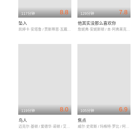
8.8
7.8
117分钟
129分钟
坠入
他其实没那么喜欢你
凯婷卡·安塔鲁 / 贾斯蒂恩·瓦戴尔 / 李·佩斯
詹妮弗·安妮斯顿 / 本·阿弗莱克 / 詹妮弗·康纳利
8.0
6.9
119分钟
105分钟
鸟人
焦点
迈克尔·基顿 / 爱德华·诺顿 / 艾玛·斯通
威尔·史密斯 / 玛格特·罗比 / 阿德里安·马丁斯