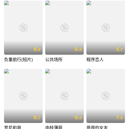
8.
6.
5.
8
9
7
负重前行(短片)
公共场所
程序恋人
8.
6.
7.
7
5
8
罗尼和我
肉桂薄荷
哥哥的女友