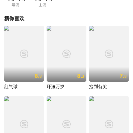
导演
主演
猜你喜欢
8.
8.
7.
8
3
8
红气球
环法万岁
捡到有奖