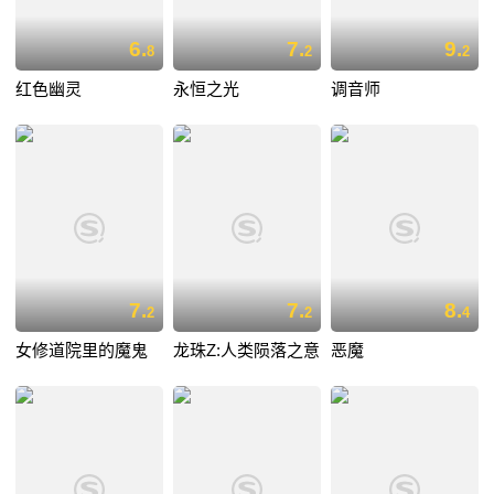
6.
7.
9.
8
2
2
红色幽灵
永恒之光
调音师
7.
7.
8.
2
2
4
女修道院里的魔鬼
龙珠Z:人类陨落之意
恶魔