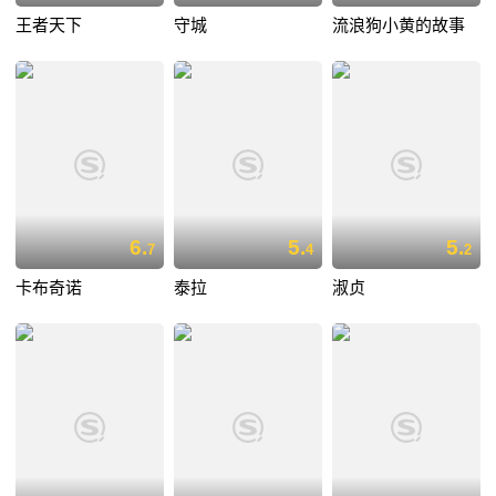
王者天下
守城
流浪狗小黄的故事
6.
5.
5.
7
4
2
卡布奇诺
泰拉
淑贞