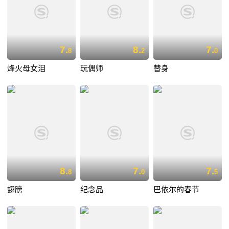
7.
8.
7.
8
2
0
烽火母女泪
玩偶师
替身
8.
7.
7.
8
0
5
翅膀
纪念品
巴依尔的春节