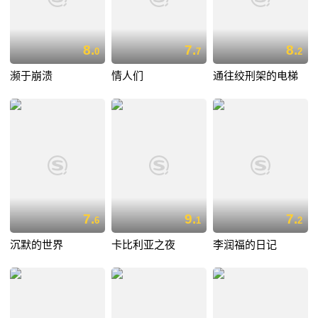
8.
7.
8.
0
7
2
濒于崩溃
情人们
通往绞刑架的电梯
7.
9.
7.
6
1
2
沉默的世界
卡比利亚之夜
李润福的日记