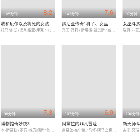
8.2
7.6
105分钟
143分钟
97分钟
我和厄尔以及将死的女孩
纳尼亚传奇1狮子、女巫和魔衣橱
女巫斗
托马斯·曼 / 奥利维亚·库克 / RJ·赛勒
乔芝·韩莉 / 斯堪德·凯恩斯 / 威廉·莫斯里
7.3
6.9
98分钟
107分钟
100分钟
博物馆奇妙夜3
阿黛拉的非凡冒险
新天师斗
本·斯蒂勒 / 罗宾·威廉姆斯 / 欧文·威尔逊
露易丝·布尔昆 / 马修·阿马立克 / 吉尔·勒卢什