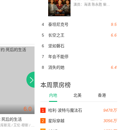
演员：海清 陈永胜 柴烨 王玥婷 万国鹏 美朵达瓦 赵瑞婷 罗解艳 郭莉娜 潘家艳
4
泰坦尼克号
9.5
5
长空之王
6.6
6
坚如磐石
7
年会不能停
8
消失的她
6.4
本周票房榜
内地
北美
香港
6.0
5.3
1
哈利·波特与魔法石
9478万
92分钟
143分钟
:死后的生活
碧海追踪2:暗礁
生命因你动听
2
星际穿越
3056万
亨利·伊安·库斯克 / 艾伦·穆斯 / 卡鲁姆·布鲁
奥德里娜·派屈吉 / 玛莎·托马森 / 劳拉·范德沃特