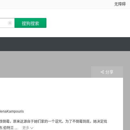
无障碍
分享
lenaKampouris
很倒霉，原来这源自于她们家的一个诅咒。为了不倒霉到底，她决定找
特兰 ...
更多