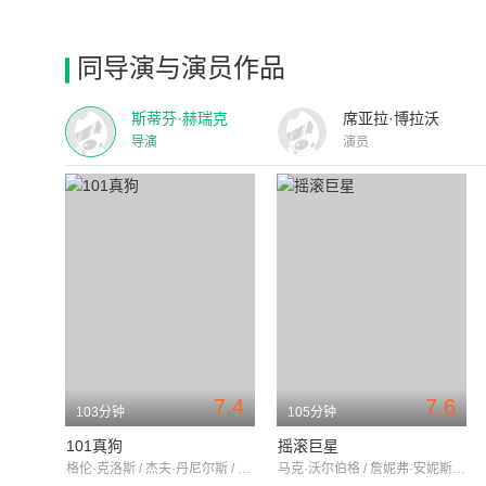
同导演与演员作品
斯蒂芬·赫瑞克
席亚拉·博拉沃
导演
演员
7.4
7.6
103分钟
105分钟
101真狗
摇滚巨星
格伦·克洛斯 / 杰夫·丹尼尔斯 / 乔莉·理查德森
马克·沃尔伯格 / 詹妮弗·安妮斯顿 / 杰森·弗莱明