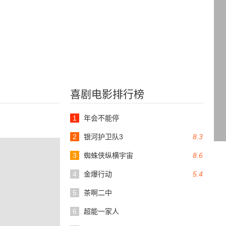
喜剧电影排行榜
1
年会不能停
2
银河护卫队3
8.3
3
蜘蛛侠纵横宇宙
8.6
4
金爆行动
5.4
5
茶啊二中
6
超能一家人