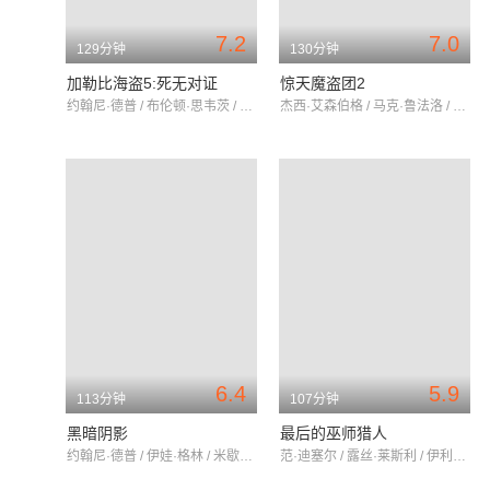
7.2
7.0
129分钟
130分钟
加勒比海盗5:死无对证
惊天魔盗团2
约翰尼·德普 / 布伦顿·思韦茨 / 卡雅·斯考达里奥
杰西·艾森伯格 / 马克·鲁法洛 / 伍迪·哈里森
6.4
5.9
113分钟
107分钟
黑暗阴影
最后的巫师猎人
约翰尼·德普 / 伊娃·格林 / 米歇尔·菲佛
范·迪塞尔 / 露丝·莱斯利 / 伊利亚·伍德