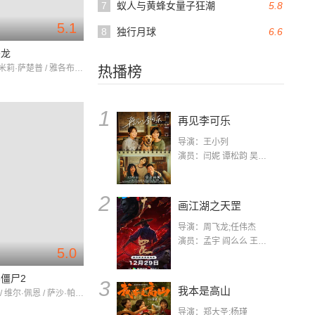
7
蚁人与黄蜂女量子狂潮
5.8
5.1
8
独行月球
6.6
恶龙
瑞贝卡·艾米莉·萨楚普 / 雅各布·奥福特布罗 / 埃伦·海德
热播榜
1
再见李可乐
导演：王小列
演员：闫妮 谭松韵 吴京 蒋龙 赵小棠 冯雷 李虎城 平安 小七 小可乐
2
画江湖之天罡
导演：周飞龙;任伟杰
演员：孟宇 阎么么 王凯 郭政建 阎萌萌 杨默 高枫 齐斯伽 刘芊含 马程
5.0
僵尸2
3
我本是高山
吉米·莫瑞 / 维尔·佩恩 / 萨沙·帕金森
导演：郑大圣;杨瑾