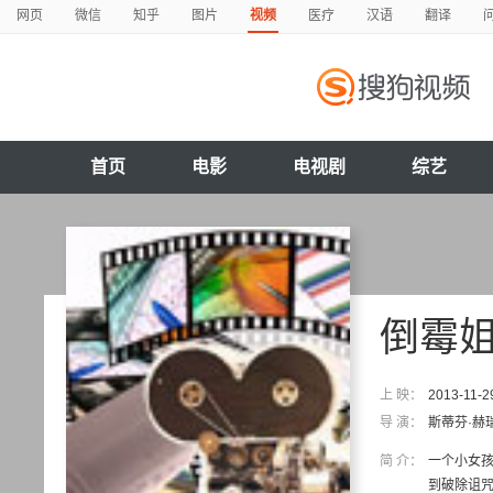
网页
微信
知乎
图片
视频
医疗
汉语
翻译
首页
电影
电视剧
综艺
倒霉
上 映：
2013-11-2
导 演：
斯蒂芬·赫
简 介：
一个小女
到破除诅咒