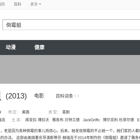
问问
百科
更多
动漫
健康
姐
(2013)
电影
百科词条
9
地 区：
美国
类 型：
喜剧
瑞克
主 演：
席亚拉·博拉沃
雅各布·贝特兰德
JackGriffo
博尔克利·杜菲尔德
E
孩，老是因为各种倒霉的事儿而烦心。后来，她发现倒霉的不止她一个，她们家的人都
的办法。 这部由美国著名导演斯蒂芬·赫瑞克于2014年制作的《倒霉姐》邀请了雅各布.伯