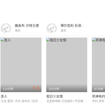
雅各布·贝特兰德
博尔克利·杜菲尔德
演员
演员
7.0
114分钟
102分钟
87分钟
圣人
假日少女情
死神有约
艾迪·墨菲 / 杰夫·高布伦 / 凯莉·普雷斯顿
克里斯蒂娜·艾伯盖特 / 乔安娜·卡西迪 / 约翰·盖兹