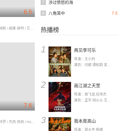
7
涉过愤怒的海
6.5
8
八角笼中
7.5
凯蒂·霍尔姆斯 / 威廉·赫特 / 艾莉森·詹尼
热播榜
1
再见李可乐
导演：王小列
演员：闫妮 谭松韵 吴京 蒋龙 赵小棠 冯雷 李虎城 平安 小七 小可乐
2
画江湖之天罡
导演：周飞龙;任伟杰
演员：孟宇 阎么么 王凯 郭政建 阎萌萌 杨默 高枫 齐斯伽 刘芊含 马程
7.6
3
我本是高山
伊莲恩·帕特罗 / 杰西·佩佩 / HosseinMardani
导演：郑大圣;杨瑾