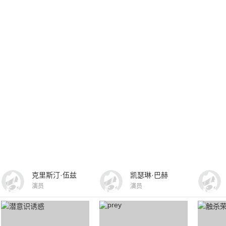
克里斯汀·伍兹
凯瑟琳·巴赫
演员
演员