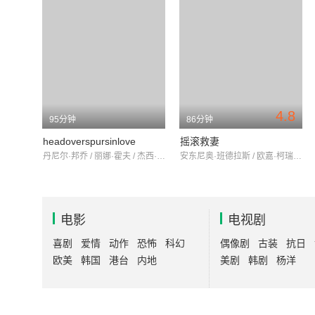
4.8
95分钟
86分钟
headoverspursinlove
摇滚救妻
丹尼尔·邦乔 / 丽娜·霍夫 / 杰西·约翰逊
安东尼奥·班德拉斯 / 欧嘉·柯瑞兰寇 / 本·库拉
电影
电视剧
喜剧
爱情
动作
恐怖
科幻
偶像剧
古装
抗日
欧美
韩国
港台
内地
美剧
韩剧
杨洋