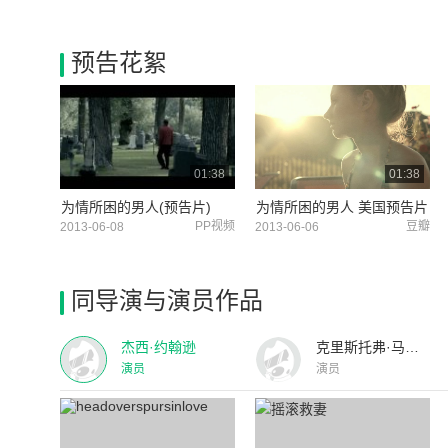
预告花絮
01:38
01:38
为情所困的男人(预告片)
为情所困的男人 美国预告片
PP视频
豆瓣
2013-06-08
2013-06-06
同导演与演员作品
杰西·约翰逊
克里斯托弗·马斯特森
演员
演员