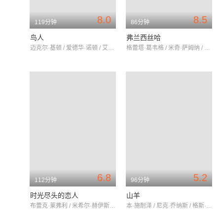
8.0
8.5
119分钟
86分钟
鸟人
弗兰西丝哈
迈克尔·基顿 / 爱德华·诺顿 / 艾玛·斯通
格蕾塔·葛韦格 / 米奇·萨姆纳 / 迈克尔·埃斯佩尔
6.8
5.2
112分钟
96分钟
时光尽头的恋人
山羊
布蕾克·莱弗利 / 米希尔·赫伊斯曼 / 哈里森·福特
本·施耐泽 / 尼克·乔纳斯 / 格斯·哈尔珀