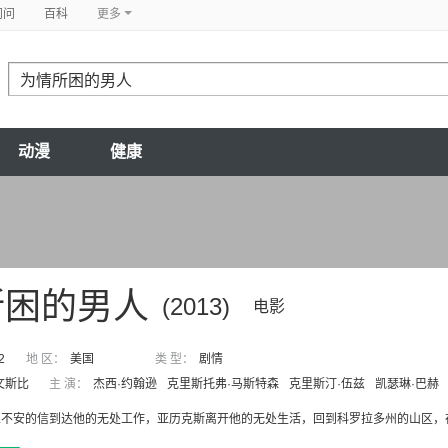
问问
百科
更多
动漫
健康
所困的男人
(2013)
电影
2
地 区：
美国
类 型：
剧情
文斯比
主 演：
杰西·约翰逊
克里斯托弗·马斯特森
克里斯汀·伍兹
凯瑟琳·巴赫
人不安的信到达他的无处工作，亚历克斯离开他的无处生活，回到科罗拉多州的山区，