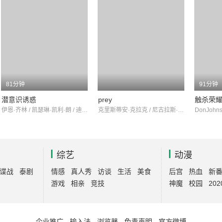
81分钟
91分钟
潜意识诱惑
prey
触杀荣
伊恩·齐林 / 凯瑟琳·凯利·朗 / 迪·沃伦斯
克里斯蒂安·克拉克 / 尼古拉斯·贝尔 / Ben Kermode
综艺
动漫
谍战
泰剧
情感
真人秀
访谈
生活
美食
后宫
热血
新
游戏
相亲
竞技
神魔
校园
202
企业推广
-
输入法
-
浏览器
-
免责声明
-
官方微博