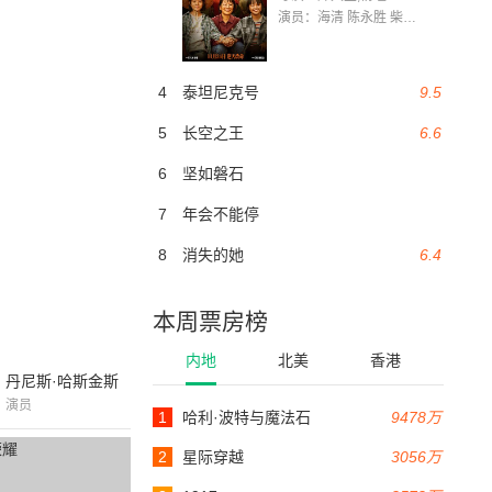
演员：海清 陈永胜 柴烨 王玥婷 万国鹏 美朵达瓦 赵瑞婷 罗解艳 郭莉娜 潘家艳
4
泰坦尼克号
9.5
5
长空之王
6.6
6
坚如磐石
7
年会不能停
8
消失的她
6.4
本周票房榜
内地
北美
香港
丹尼斯·哈斯金斯
演员
1
哈利·波特与魔法石
9478万
2
星际穿越
3056万