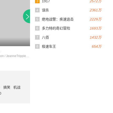
3
1917
2572万
4
误杀
2361万
5
绝地战警：疾速追击
2229万
6
多力特的奇幻冒险
1693万
7
八佰
1432万
4.8
83分钟
8
极速车王
654万
耀
第八圈
DonJohnson / JeanneTripplehorn / SharonLawrence
DJQualls / JesseJohnson / KatieLowes
番
搞笑
机战
0