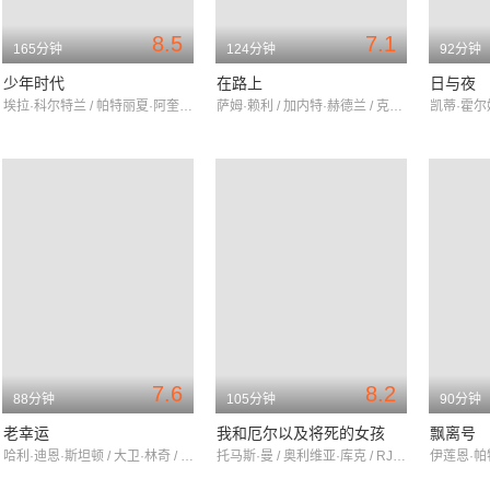
8.5
7.1
165分钟
124分钟
92分钟
少年时代
在路上
日与夜
埃拉·科尔特兰 / 帕特丽夏·阿奎特 / 伊桑·霍克
萨姆·赖利 / 加内特·赫德兰 / 克里斯汀·斯图尔特
7.6
8.2
88分钟
105分钟
90分钟
老幸运
我和厄尔以及将死的女孩
飘离号
哈利·迪恩·斯坦顿 / 大卫·林奇 / 朗·里维斯顿
托马斯·曼 / 奥利维亚·库克 / RJ·赛勒