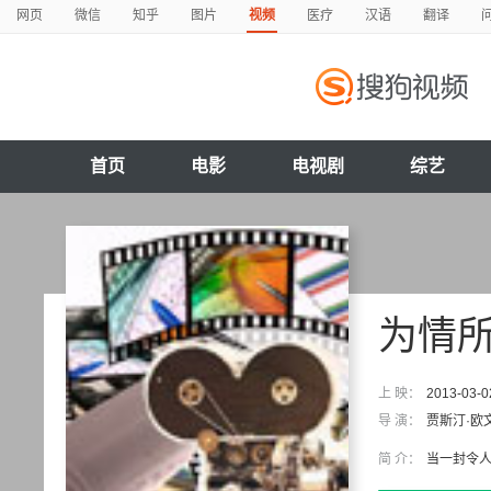
网页
微信
知乎
图片
视频
医疗
汉语
翻译
首页
电影
电视剧
综艺
为情
上 映：
2013-03-0
导 演：
贾斯汀·欧
简 介：
当一封令