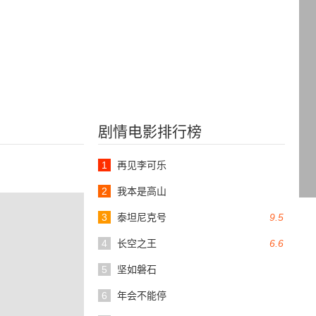
剧情电影排行榜
1
再见李可乐
2
我本是高山
3
泰坦尼克号
9.5
4
长空之王
6.6
5
坚如磐石
6
年会不能停