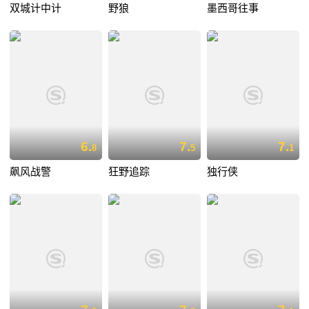
双城计中计
野狼
墨西哥往事
6.
7.
7.
8
5
1
飙风战警
狂野追踪
独行侠