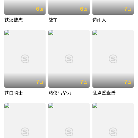
6.
6.
7.
8
9
3
铁汉雌虎
战车
造雨人
7.
7.
7.
3
5
2
苍白骑士
赌侠马华力
乱点鸳鸯谱