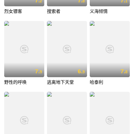
7.
7.
7.
2
8
1
烈女镖客
搜索者
义海倾情
7.
6.
7.
9
9
8
野性的呼唤
逃离地下天堂
哈泰利