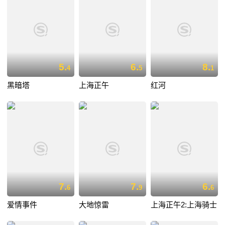
5.
6.
8.
4
5
1
黑暗塔
上海正午
红河
7.
7.
6.
6
9
6
爱情事件
大地惊雷
上海正午2:上海骑士