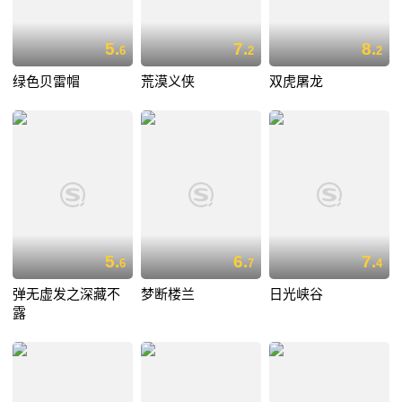
5.
7.
8.
6
2
2
绿色贝雷帽
荒漠义侠
双虎屠龙
5.
6.
7.
6
7
4
弹无虚发之深藏不
梦断楼兰
日光峡谷
露