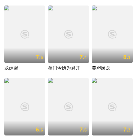
7.
7.
8.
5
4
1
龙虎盟
蓬门今始为君开
赤胆屠龙
6.
7.
7.
6
6
3