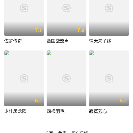
7.
7.
1
0
佐罗传奇
蛮国战笳声
情天未了缘
6.
6.
6
8
少壮屠龙阵
四根羽毛
寂寞芳心