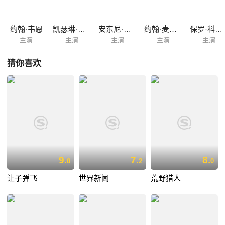
约翰·韦恩
凯瑟琳·赫本
安东尼·泽比
约翰·麦克因泰
保罗·科斯罗
主演
主演
主演
主演
主演
猜你喜欢
9.
7.
8.
0
2
0
让子弹飞
世界新闻
荒野猎人