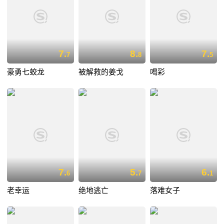
7.
8.
7.
7
8
5
豪勇七蛟龙
被解救的姜戈
喝彩
7.
5.
6.
6
7
1
老幸运
绝地逃亡
落难女子