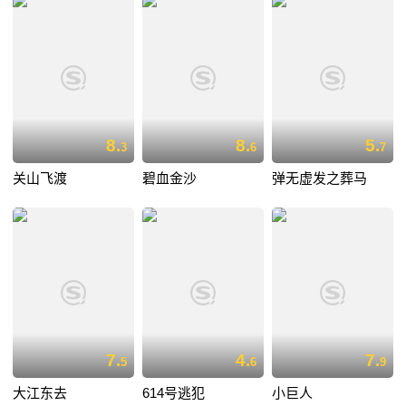
8.
8.
5.
3
6
7
关山飞渡
碧血金沙
弹无虚发之葬马
7.
4.
7.
5
6
9
大江东去
614号逃犯
小巨人