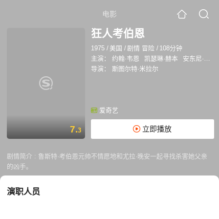
电影
狂人考伯恩
1975
/
美国
/
剧情 冒险
/
108分钟
主演：
约翰·韦恩
凯瑟琳·赫本
安东尼·泽比
导演：
斯图尔特·米拉尔
爱奇艺
7.
立即播放
3
剧情简介 :
鲁斯特·考伯恩元帅不情愿地和尤拉·晚安一起寻找杀害她父亲
的凶手。
演职人员