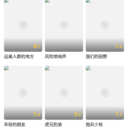
8.
7.
7
6
远离人群的地方
风吹唢呐声
我们的田野
7.
5.
7.
0
6
5
年轻的朋友
虎兄豹弟
炮兵少校