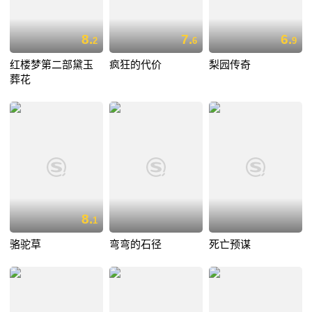
8.
7.
6.
2
6
9
红楼梦第二部黛玉
疯狂的代价
梨园传奇
葬花
8.
1
骆驼草
弯弯的石径
死亡预谋