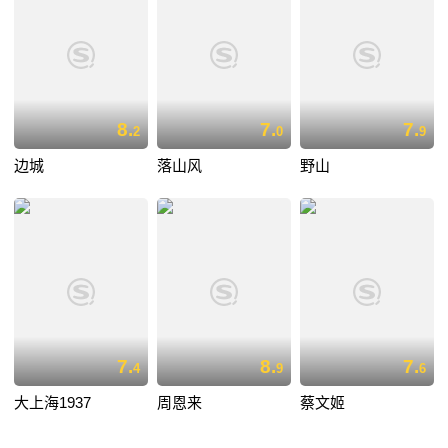
8.
7.
7.
2
0
9
边城
落山风
野山
7.
8.
7.
4
9
6
大上海1937
周恩来
蔡文姬