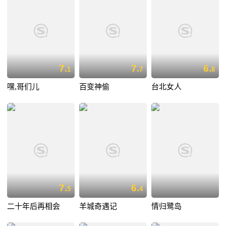
7.
7.
6.
1
7
8
嘿,哥们儿
百变神偷
台北女人
7.
6.
5
4
二十年后再相会
羊城奇遇记
情归鹭岛