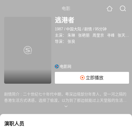
电影
逃港者
1987
/
中国大陆
/
剧情
/
95分钟
主演：
朱琳
张艳丽
周里京
寻峰
张天喜
导演：
张良
电影网
立即播放
剧情简介 :
二十世纪七十年代中期，粤深边境部分年青人，受一河之隔的
香港生活方式诱惑，选择了偷渡，以为到了那边就能过上天堂般的生活。
知青刘莺（朱琳 饰）是一位当年逃港的幸存者，恋人叶涛（周里京 饰）
被人传言逃港途中被鲨鱼咬死，她现在虽已为人妻人母，但心中始终放不
下当年的叶涛。一天，刘莺代丈夫赴港谈生意，意外碰见当年的逃港者阿
演职人员
昌（寻峰 饰），知晓她日思夜想的叶涛还活着，内心绞起不小波澜。阿昌
告诉她，当年逃到香港后，一起的伙伴有的给人当马仔，有的因贩毒做