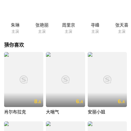
牢，还有的因抢劫死于非命，荔花（张艳丽 饰）则沦落到烟花柳巷。刘莺
闻听，心中悸动不已......
朱琳
张艳丽
周里京
寻峰
张天喜
主演
主演
主演
主演
主演
猜你喜欢
8.
6.
6.
6
4
4
肖尔布拉克
大喘气
安丽小姐