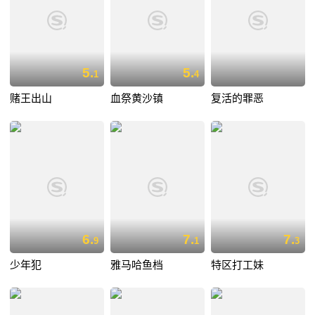
5.
5.
1
4
赌王出山
血祭黄沙镇
复活的罪恶
6.
7.
7.
9
1
3
少年犯
雅马哈鱼档
特区打工妹