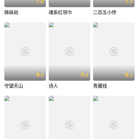
7.
7.
0
3
姊妹劫
魂系红领巾
二百五小传
6.
5.
6.
5
9
1
守望天山
诗人
青藏线